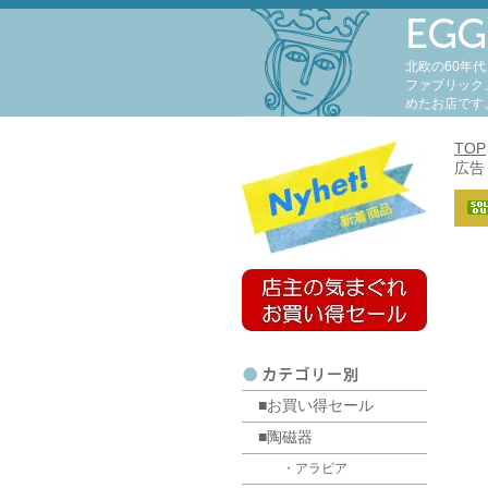
北欧の60年
ファブリック
めたお店です
TOP
広告
■お買い得セール
■陶磁器
・アラビア