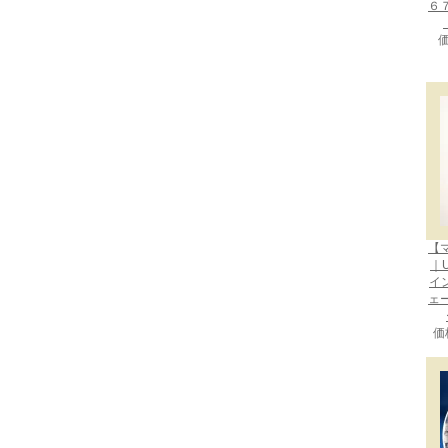
６
価
【
｜U
イン
ェ
価