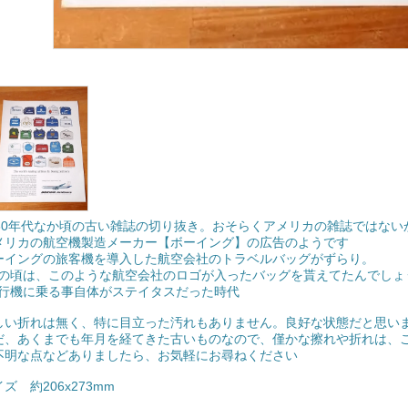
960年代なか頃の古い雑誌の切り抜き。おそらくアメリカの雑誌ではない
メリカの航空機製造メーカー【ボーイング】の広告のようです
ーイングの旅客機を導入した航空会社のトラベルバッグがずらり。
頃は、このような航空会社のロゴが入ったバッグを貰えてたんでしょ
機に乗る事自体がステイタスだった時代
しい折れは無く、特に目立った汚れもありません。良好な状態だと思い
だ、あくまでも年月を経てきた古いものなので、僅かな擦れや折れは、
不明な点などありましたら、お気軽にお尋ねください
イズ 約206x273mm