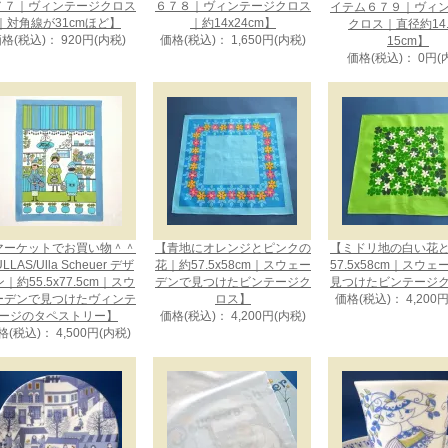
７７｜ヴィンテージクロス
６７８｜ヴィンテージクロス
イテム６７９｜ヴィ
｜対角線が31cmほど】
｜約14x24cm】
クロス｜直径約14.
格(税込)： 920円(内税)
価格(税込)： 1,650円(内税)
15cm】
価格(税込)： 0円(
マーケットでお買い物＾＾
【青地にオレンジとピンクの
【ミドリ地の白い花
LLAS/Ulla Scheuer デザ
花｜約57.5x58cm｜スウェー
57.5x58cm｜スウ
｜約55.5x77.5cm｜スウ
デンで見つけたビンテージク
見つけたビンテージ
ーデンで見つけたヴィンテ
ロス】
価格(税込)： 4,200
ージのタペストリー】
価格(税込)： 4,200円(内税)
格(税込)： 4,500円(内税)