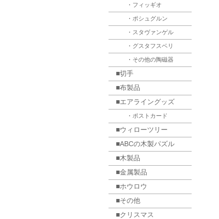
・フィッギオ
・ポシュグルン
・スタヴァンゲル
・グスタフスベリ
・その他の陶磁器
■切手
■布製品
■エアライングッズ
・ポストカード
■ウィローツリー
■ABCの木製パズル
■木製品
■金属製品
■ホウロウ
■その他
■クリスマス