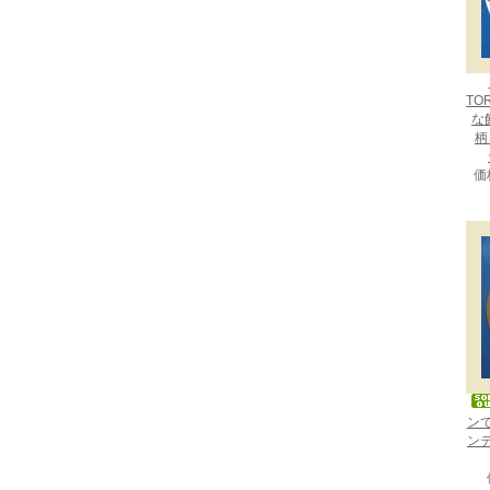
TO
な
柄：
価
ン
ン