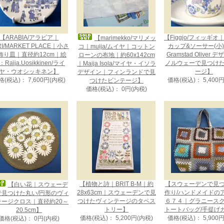
【ARABIA/アラビア｜
【Figgjo/フィッギオ｜L
【marimekko/マリメッ
RI/MARKET PLACE｜小さ
カップ&ソーサー(小)｜
コ｜muija/ムイヤ｜コットン
飾り皿｜直径約12cm｜絵
Gramstad Oliver 
ローンの布地｜約60x142cm
Raija.Uosikkinen/ライ
ノルウェーで見つけ
｜Maija Isola/マイヤ・イソラ
ヤ・ウオシッキネン】
ージ】
デザイン｜フィンランドで見
格(税込)： 7,600円(内税)
価格(税込)： 5,400
つけたビンテージ】
価格(税込)： 0円(内税)
【植物と詩｜BRIT B-M｜約
【スウェーデンで見
【白い花｜スウェーデ
28x63cm｜スウェーデンで見
作り/ハンドメイドの
で見つけた丸い/円形のヴィ
つけたヴィンテージのタペス
６７４｜グラニース
テージクロス｜直径約20～
トリー】
トートバッグ/手提げ
20.5cm】
価格(税込)： 5,200円(内税)
価格(税込)： 5,900
価格(税込)： 0円(内税)