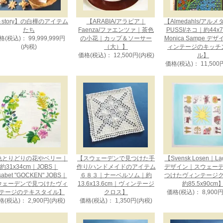
story】の白樺のアイテム
【ARABIA/アラビア｜
【Almedahls/アル
たち
Faenza/ファエンツァ｜茶色
PUSSI/ネコ｜約44x
格(税込)： 99,999,999円
の小花｜カップ＆ソーサー
Monica Sampe デ
(内税)
（大）】
ィンテージのキッチ
価格(税込)： 12,500円(内税)
ル】
価格(税込)： 11,500
色とりどりの花やベリー｜
【スウェーデンで見つけた手
【Svensk Losen｜La
約31x34cm｜JOBS｜
作り/ハンドメイドのアイテム
デザイン｜スウェー
isabet "GOCKEN" JOBS｜
６８３｜ナーベルソム｜約
つけたヴィンテージ
ウェーデンで見つけたヴィ
13.6x13.6cm｜ヴィンテージ
約85.5x90cm
テージのテキスタイル】
クロス】
価格(税込)： 8,900
格(税込)： 2,900円(内税)
価格(税込)： 1,350円(内税)