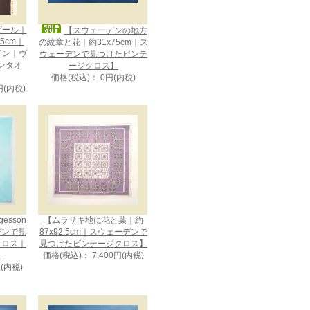
メダール｜
【スウェーデンの地方
75cm｜
の紋章と花｜約31x75cm｜ス
ザイン｜ヴ
ウェーデンで見つけたビンテ
ンタオ
ージクロス】
価格(税込)： 0円(内税)
円(内税)
gesson
【ムラサキ地に花と葉｜約
デンで見
87x92.5cm｜スウェーデンで
クロス｜
見つけたビンテージクロス】
】
価格(税込)： 7,400円(内税)
円(内税)