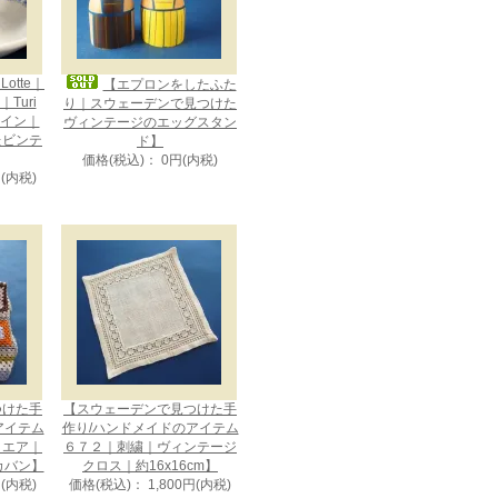
otte｜
【エプロンをしたふた
Turi
り｜スウェーデンで見つけた
デザイン｜
ヴィンテージのエッグスタン
たビンテ
ド】
価格(税込)： 0円(内税)
円(内税)
つけた手
【スウェーデンで見つけた手
アイテム
作り/ハンドメイドのアイテム
クエア｜
６７２｜刺繍｜ヴィンテージ
カバン】
クロス｜約16x16cm】
円(内税)
価格(税込)： 1,800円(内税)