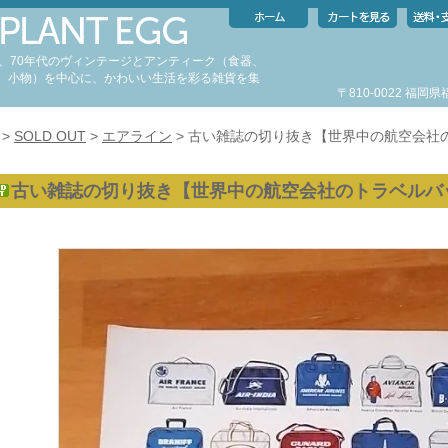
代、70年代のヴィンテージとアンティーク（食器、
、小物）を中心に、かわいい生活を彩る雑貨を集
〒810-0022 福
。
>
SOLD OUT
>
エアライン
> 古い雑誌の切り抜き【世界中の航空会社
古い雑誌の切り抜き【世界中の航空会社のトラベルバ