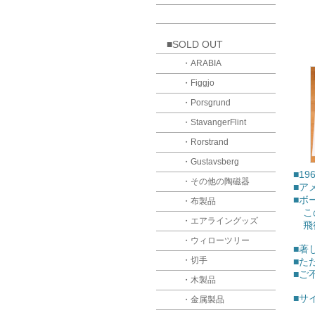
■SOLD OUT
・ARABIA
・Figgjo
・Porsgrund
・StavangerFlint
・Rorstrand
・Gustavsberg
■1
・その他の陶磁器
■ア
■ボ
・布製品
この
・エアライングッズ
飛行
・ウィローツリー
■著
・切手
■た
■ご
・木製品
■サ
・金属製品