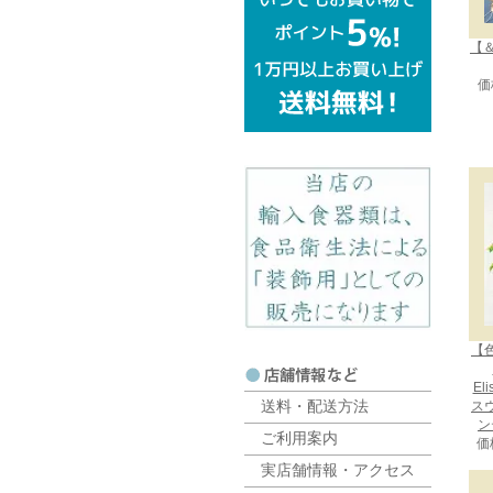
【＆
価
【
El
送料・配送方法
ス
ン
ご利用案内
価
実店舗情報・アクセス