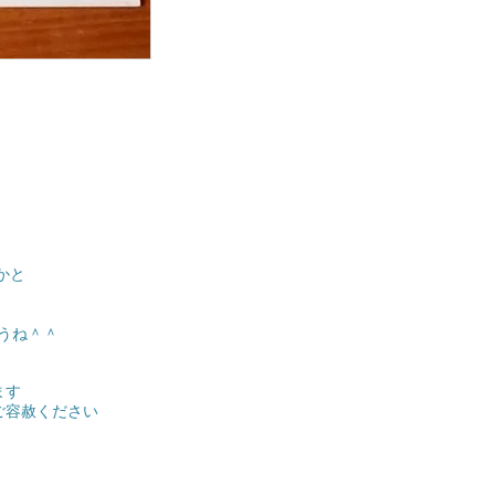
かと
うね＾＾
ます
ご容赦ください