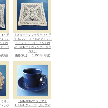
つけた手
【スウェーデンで見つけた手
アイテム
作り/ハンドメイドのアイテム
ム｜約
６８２｜ナーベルソム｜約
ィンテージ
20.5x21cm｜ヴィンテージク
ロス】
円(内税)
価格(税込)： 1,350円(内税)
【ARABIA/アラビア｜
ンで見つ
TEEMA/ティーマ | カップ＆
イドのア