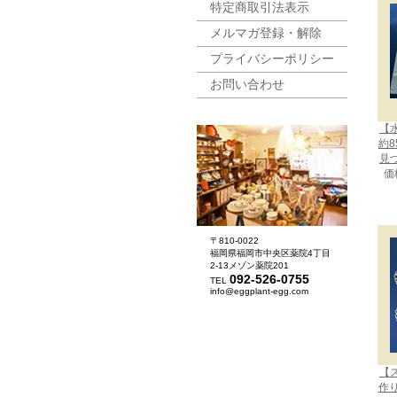
特定商取引法表示
メルマガ登録・解除
プライバシーポリシー
お問い合わせ
【
約8
見
価
〒810-0022
福岡県福岡市中央区薬院4丁目
2-13メゾン薬院201
092-526-0755
TEL
info@eggplant-egg.com
【
作