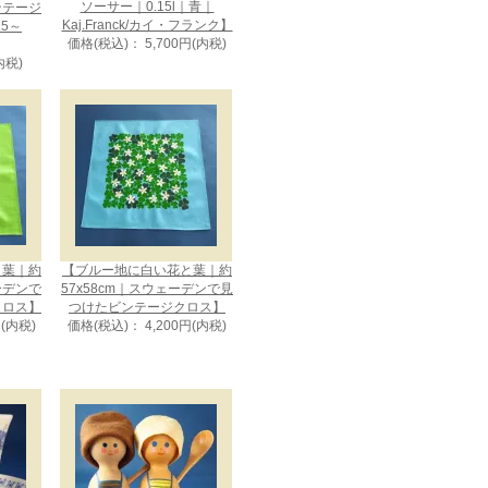
ソーサー｜0.15l｜青｜
ンテージ
Kaj.Franck/カイ・フランク】
5～
価格(税込)： 5,700円(内税)
内税)
と葉｜約
【ブルー地に白い花と葉｜約
ェーデンで
57x58cm｜スウェーデンで見
クロス】
つけたビンテージクロス】
円(内税)
価格(税込)： 4,200円(内税)