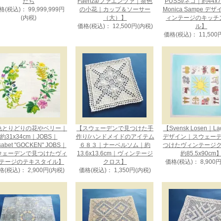
たち
Faenza/ファエンツァ｜茶色
PUSSI/ネコ｜約44x
格(税込)： 99,999,999円
の小花｜カップ＆ソーサー
Monica Sampe デ
(内税)
（大）】
ィンテージのキッチ
価格(税込)： 12,500円(内税)
ル】
価格(税込)： 11,500
色とりどりの花やベリー｜
【スウェーデンで見つけた手
【Svensk Losen｜La
約31x34cm｜JOBS｜
作り/ハンドメイドのアイテム
デザイン｜スウェー
isabet "GOCKEN" JOBS｜
６８３｜ナーベルソム｜約
つけたヴィンテージ
ウェーデンで見つけたヴィ
13.6x13.6cm｜ヴィンテージ
約85.5x90cm
テージのテキスタイル】
クロス】
価格(税込)： 8,900
格(税込)： 2,900円(内税)
価格(税込)： 1,350円(内税)