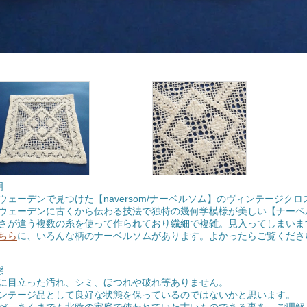
明
ウェーデンで見つけた【naversom/ナーベルソム】のヴィンテージクロ
ウェーデンに古くから伝わる技法で独特の幾何学模様が美しい【ナーベ
さが違う複数の糸を使って作られており繊細で複雑。見入ってしまいま
ちら
に、いろんな柄のナーベルソムがあります。よかったらご覧くださ
態
に目立った汚れ、シミ、ほつれや破れ等ありません。
ンテージ品として良好な状態を保っているのではないかと思います。