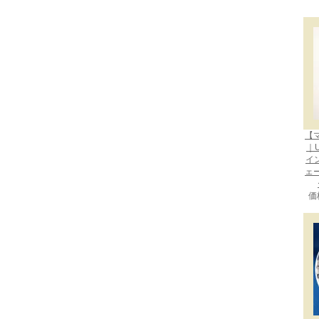
【
｜U
イン
ェ
価