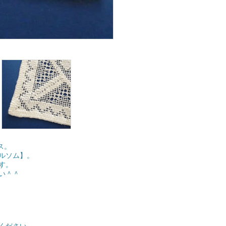
ス。
ルソム】。
す。
い＾＾