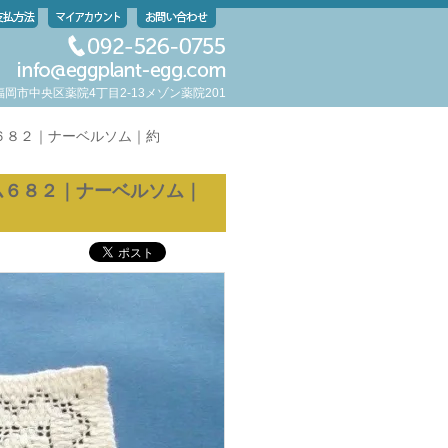
岡県福岡市中央区薬院4丁目2-13メゾン薬院201
６８２｜ナーベルソム｜約
ム６８２｜ナーベルソム｜