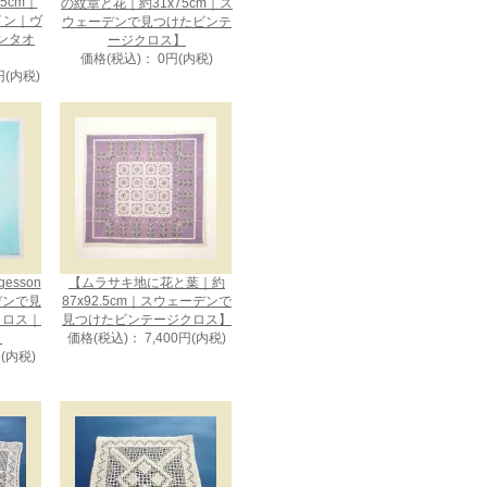
75cm｜
の紋章と花｜約31x75cm｜ス
ザイン｜ヴ
ウェーデンで見つけたビンテ
ンタオ
ージクロス】
価格(税込)： 0円(内税)
円(内税)
gesson
【ムラサキ地に花と葉｜約
デンで見
87x92.5cm｜スウェーデンで
クロス｜
見つけたビンテージクロス】
】
価格(税込)： 7,400円(内税)
円(内税)