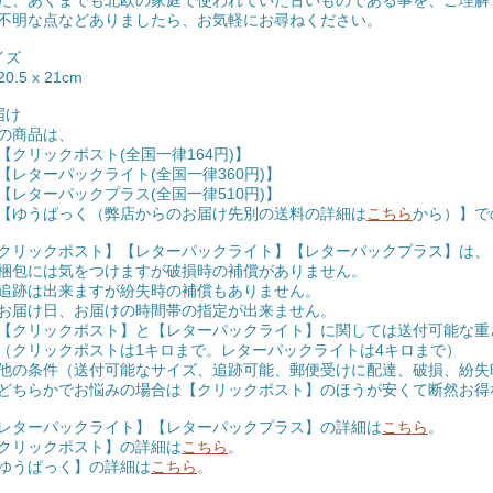
だ、あくまでも北欧の家庭で使われていた古いものである事を、ご理解
不明な点などありましたら、お気軽にお尋ねください。
イズ
0.5 x 21cm
届け
の商品は、
クリックポスト(全国一律164円)】
レターパックライト(全国一律360円)】
レターパックプラス(全国一律510円)】
ゆうぱっく（弊店からのお届け先別の送料の詳細は
こちら
から）】で
クリックポスト】【レターパックライト】【レターパックプラス】は、
包には気をつけますが破損時の補償がありません。
跡は出来ますが紛失時の補償もありません。
届け日、お届けの時間帯の指定が出来ません。
クリックポスト】と【レターパックライト】に関しては送付可能な重
リックポストは1キロまで。レターパックライトは4キロまで）
条件（送付可能なサイズ、追跡可能、郵便受けに配達、破損、紛失
らかでお悩みの場合は【クリックポスト】のほうが安くて断然お得
レターパックライト】【レターパックプラス】の詳細は
こちら
。
クリックポスト】の詳細は
こちら
。
ゆうぱっく】の詳細は
こちら
。