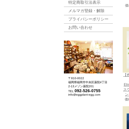
特定商取引法表示
価
メルマガ登録・解除
プライバシーポリシー
お問い合わせ
【
〒810-0022
福岡県福岡市中央区薬院4丁目
El
2-13メゾン薬院201
ス
092-526-0755
TEL
ン
info@eggplant-egg.com
価