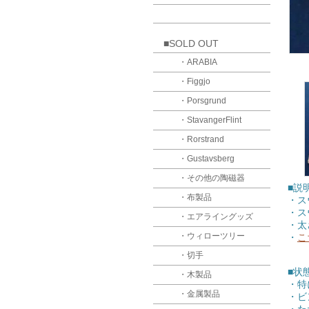
■SOLD OUT
・ARABIA
・Figgjo
・Porsgrund
・StavangerFlint
・Rorstrand
・Gustavsberg
・その他の陶磁器
■説
・布製品
・ス
・ス
・エアライングッズ
・太
・ウィローツリー
・
こ
・切手
■状
・木製品
・特
・金属製品
・ビ