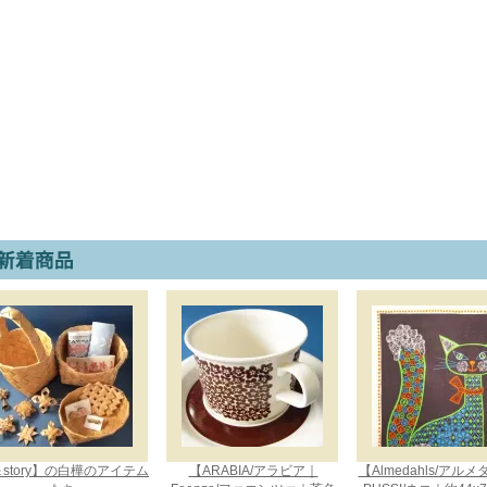
story】の白樺のアイテム
【ARABIA/アラビア｜
【Almedahls/アル