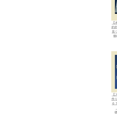
【
約8
見
価
【
作
６
価