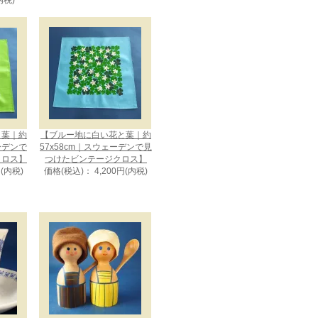
内税)
と葉｜約
【ブルー地に白い花と葉｜約
ェーデンで
57x58cm｜スウェーデンで見
クロス】
つけたビンテージクロス】
円(内税)
価格(税込)： 4,200円(内税)