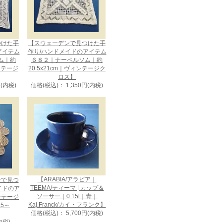
つけた手
【スウェーデンで見つけた手
アイテム
作り/ハンドメイドのアイテム
ム｜約
６８２｜ナーベルソム｜約
ィンテージ
20.5x21cm｜ヴィンテージク
ロス】
円(内税)
価格(税込)： 1,350円(内税)
【ARABIA/アラビア｜
ンで見つ
TEEMA/ティーマ | カップ＆
イドのア
ソーサー｜0.15l｜青｜
ンテージ
Kaj.Franck/カイ・フランク】
5～
価格(税込)： 5,700円(内税)