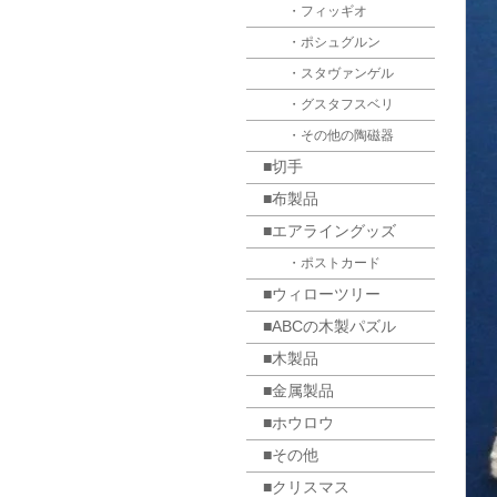
・フィッギオ
・ポシュグルン
・スタヴァンゲル
・グスタフスベリ
・その他の陶磁器
■切手
■布製品
■エアライングッズ
・ポストカード
■ウィローツリー
■ABCの木製パズル
■木製品
■金属製品
■ホウロウ
■その他
■クリスマス