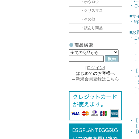
・た
・ホウロウ
・ご
・クリスマス
■サ
・その他
・約2
・訳あり商品
■お
・こ
・【
・【
・【
・【
[ログイン]
・【
はじめてのお客様へ
・梱
→新規会員登録はこちら
・追
・お
・【
（ク
他の
どち
・【
・【
・【