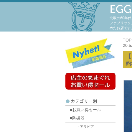
北欧の60年
ファブリック
めたお店です
TOP
20
【
約
■お買い得セール
■陶磁器
・アラビア