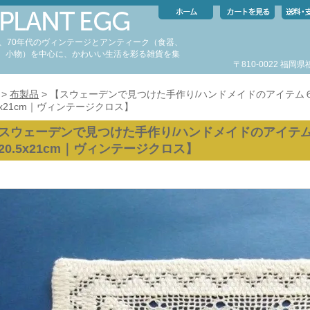
代、70年代のヴィンテージとアンティーク（食器、
、小物）を中心に、かわいい生活を彩る雑貨を集
〒810-0022 福
。
>
布製品
> 【スウェーデンで見つけた手作り/ハンドメイドのアイテム
.5x21cm｜ヴィンテージクロス】
スウェーデンで見つけた手作り/ハンドメイドのアイテ
20.5x21cm｜ヴィンテージクロス】