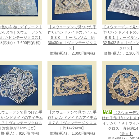
水色の布地にデイジー？｜
【スウェーデンで見つけた手
【スウェーデンで見
5x88cm｜スウェーデンで
作り/ハンドメイドのアイテム
作り/ハンドメイドの
つけたビンテージクロス】
６８０｜ナーベルソム｜約
６８１｜ナーベルソ
格(税込)： 7,600円(内税)
30x30cm｜ヴィンテージクロ
32.5x32.5cm｜ヴ
ス】
クロス】
価格(税込)： 2,300円(内税)
価格(税込)： 2,300
スウェーデンで見つけた手
【スウェーデンで見つけた手
【スウェーデ
り/ハンドメイドのアイテム
作り/ハンドメイドのアイテム
けた手作り/ハンドメ
７７｜ヴィンテージクロス
６７８｜ヴィンテージクロス
イテム６７９｜ヴィ
｜対角線が31cmほど】
｜約14x24cm】
クロス｜直径約14.
格(税込)： 920円(内税)
価格(税込)： 1,650円(内税)
15cm】