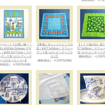
価格(税込)： 0円(
マーケットでお買い物＾＾
【青地にオレンジとピンクの
【ミドリ地の白い花
LLAS/Ulla Scheuer デザ
花｜約57.5x58cm｜スウェー
57.5x58cm｜スウ
｜約55.5x77.5cm｜スウ
デンで見つけたビンテージク
見つけたビンテージ
ーデンで見つけたヴィンテ
ロス】
価格(税込)： 4,200
ージのタペストリー】
価格(税込)： 4,200円(内税)
格(税込)： 4,500円(内税)