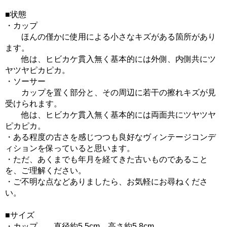
■状態
・カップ
ほんの僅かに使用による小さなキズがある箇所があり
ます。
他は、ヒビカケ貫入無く基本的には外側、内側共にツ
ヤツヤピカピカ。
・ソーサー
カップを置く部分と、その周辺に若干の擦れキズが見
受けられます。
他は、ヒビカケ貫入無く基本的には両面共にツヤツヤ
ピカピカ。
・ある程度の古さを感じつつも良好なヴィンテージコンデ
ィションを保っていると思います。
・ただ、あくまでも年月を経てきた古いものであること
を、ご理解ください。
・ご不明な点などありましたら、お気軽にお尋ねくださ
い。
■サイズ
・カップ 直径約5.5cm、高さ約5.8cm