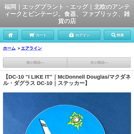
福岡｜エッグプラント・エッグ｜北欧のアンテ
ィークとビンテージ。食器、ファブリック、雑
貨の店
カート
ログイン
検索
ホーム
＞
エアライン
前の商品へ
次の商品へ
【DC-10 "I LIKE IT"｜McDonnell Douglas/マクダネ
ル・ダグラス DC-10｜ステッカー】