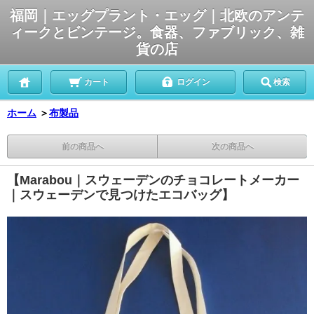
福岡｜エッグプラント・エッグ｜北欧のアンテ
ィークとビンテージ。食器、ファブリック、雑
貨の店
カート
ログイン
検索
ホーム
＞
布製品
前の商品へ
次の商品へ
【Marabou｜スウェーデンのチョコレートメーカー
｜スウェーデンで見つけたエコバッグ】