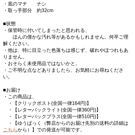
・底のマチ ナシ
・取っ手部分 約32cm
■状態
・保管時に付いてしまったと思われる、
ほんの僅かな汚れ等があるかもしれません。何卒ご理
解ください。
・他は、特に目立った色落ちは感じず、破れやほつれもあ
りません。
・おそらく未使用品ではないかと。
・ご不明な点などありましたら、お気軽にお尋ねくださ
い。
■お届け
・この商品は、
・【クリックポスト(全国一律164円)】
・【レターパックライト(全国一律360円)】
・【レターパックプラス(全国一律510円)】
・【ゆうぱっく（弊店からのお届け先別の送料の詳細は
こちら
から）】での発送が可能です。