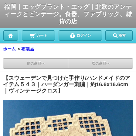
福岡｜エッグプラント・エッグ｜北欧のアンテ
ィークとビンテージ。食器、ファブリック、雑
貨の店
カート
ログイン
検索
ホーム
＞
布製品
前の商品へ
次の商品へ
【スウェーデンで見つけた手作り/ハンドメイドのア
イテム５４３｜ハーダンガー刺繍｜約16.6x16.6cm
｜ヴィンテージクロス】