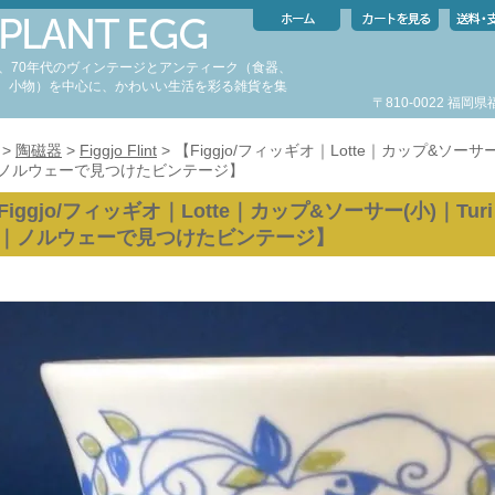
代、70年代のヴィンテージとアンティーク（食器、
、小物）を中心に、かわいい生活を彩る雑貨を集
〒810-0022 福
。
>
陶磁器
>
Figgjo Flint
> 【Figgjo/フィッギオ｜Lotte｜カップ&ソーサー(小)
ノルウェーで見つけたビンテージ】
Figgjo/フィッギオ｜Lotte｜カップ&ソーサー(小)｜Turi Gr
｜ノルウェーで見つけたビンテージ】