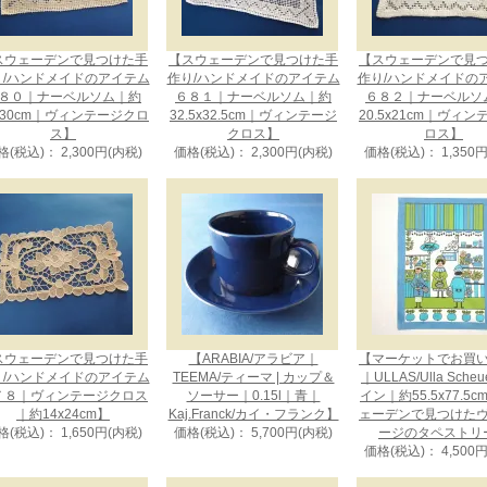
スウェーデンで見つけた手
【スウェーデンで見つけた手
【スウェーデンで見
り/ハンドメイドのアイテム
作り/ハンドメイドのアイテム
作り/ハンドメイドの
８０｜ナーベルソム｜約
６８１｜ナーベルソム｜約
６８２｜ナーベルソ
x30cm｜ヴィンテージクロ
32.5x32.5cm｜ヴィンテージ
20.5x21cm｜ヴィ
ス】
クロス】
ロス】
格(税込)： 2,300円(内税)
価格(税込)： 2,300円(内税)
価格(税込)： 1,350
スウェーデンで見つけた手
【ARABIA/アラビア｜
【マーケットでお買
り/ハンドメイドのアイテム
TEEMA/ティーマ | カップ＆
｜ULLAS/Ulla Sche
７８｜ヴィンテージクロス
ソーサー｜0.15l｜青｜
イン｜約55.5x77.5
｜約14x24cm】
Kaj.Franck/カイ・フランク】
ェーデンで見つけた
格(税込)： 1,650円(内税)
価格(税込)： 5,700円(内税)
ージのタペストリ
価格(税込)： 4,500