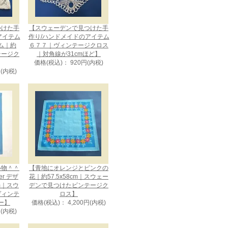
つけた手
【スウェーデンで見つけた手
アイテム
作り/ハンドメイドのアイテム
ム｜約
６７７｜ヴィンテージクロス
ンテージク
｜対角線が31cmほど】
価格(税込)： 920円(内税)
円(内税)
い物＾＾
【青地にオレンジとピンクの
uer デザ
花｜約57.5x58cm｜スウェー
cm｜スウ
デンで見つけたビンテージク
ヴィンテ
ロス】
ー】
価格(税込)： 4,200円(内税)
円(内税)