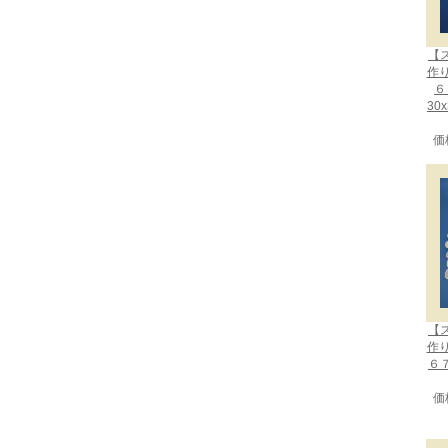
【
作
６
30
価
【
作
６
価