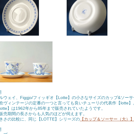
明
ルウェイ、Figgjo/フィッギオ【Lotte】の小さなサイズのカップ&ソー
欧ヴィンテージの定番の一つと言っても良いチューリの代表作【lotte
lotte】は1962年から85年まで販売されていたようです。
期間の長さからも人気のほどが伺えます。
きさの比較に、同じ【LOTTE】シリーズの
【カップ＆ソーサー（大）
態