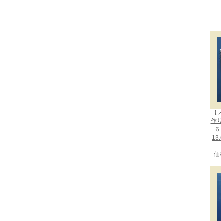
【
作
６
13
価