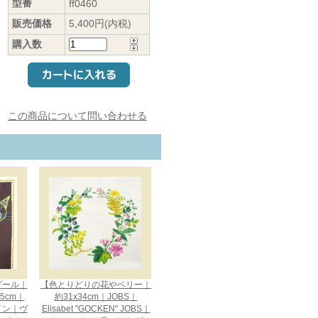
型番
ff0460
販売価格
5,400円(内税)
購入数
この商品について問い合わせる
メダール｜
【色とりどりの花やベリー｜
75cm｜
約31x34cm｜JOBS｜
ザイン｜ヴ
Elisabet "GOCKEN" JOBS｜