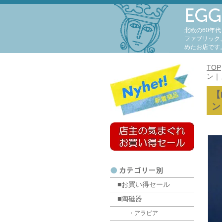
北欧の60年
ファブリック
めたお店です
TOP
ン｜
【
ン
■お買い得セール
■陶磁器
・アラビア