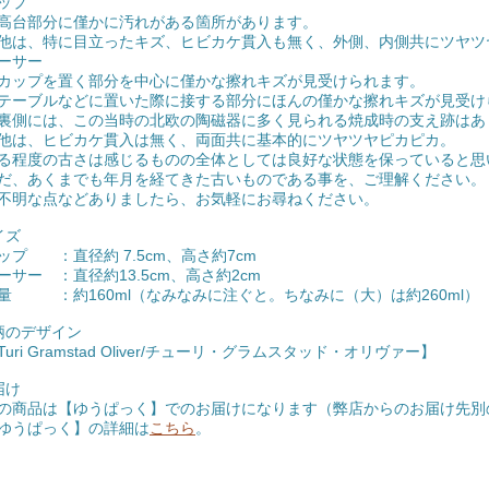
ップ
部分に僅かに汚れがある箇所があります。
、特に目立ったキズ、ヒビカケ貫入も無く、外側、内側共にツヤツ
ーサー
プを置く部分を中心に僅かな擦れキズが見受けられます。
ブルなどに置いた際に接する部分にほんの僅かな擦れキズが見受け
には、この当時の北欧の陶磁器に多く見られる焼成時の支え跡はあ
、ヒビカケ貫入は無く、両面共に基本的にツヤツヤピカピカ。
る程度の古さは感じるものの全体としては良好な状態を保っていると思
だ、あくまでも年月を経てきた古いものである事を、ご理解ください。
不明な点などありましたら、お気軽にお尋ねください。
イズ
ップ ：直径約 7.5cm、高さ約7cm
ーサー ：直径約13.5cm、高さ約2cm
量 ：約160ml（なみなみに注ぐと。ちなみに（大）は約260ml）
柄のデザイン
Turi Gramstad Oliver/チューリ・グラムスタッド・オリヴァー】
届け
の商品は【ゆうぱっく】でのお届けになります（弊店からのお届け先別
ゆうぱっく】の詳細は
こちら
。