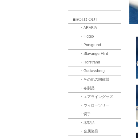
■SOLD OUT
・ARABIA
・Figgjo
・Porsgrund
・StavangerFlint
・Rorstrand
・Gustavsberg
・その他の陶磁器
・布製品
・エアライングッズ
・ウィローツリー
・切手
・木製品
・金属製品