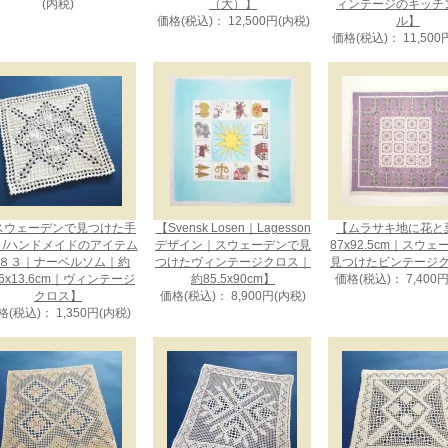
(内税)
（大）】
ィンテージのキッチ
価格(税込)： 12,500円(内税)
ル】
価格(税込)： 11,500
スウェーデンで見つけた手
【Svensk Losen｜Lagesson
【ムラサキ地に花と
り/ハンドメイドのアイテム
デザイン｜スウェーデンで見
87x92.5cm｜スウ
８３｜ナーベルソム｜約
つけたヴィンテージクロス｜
見つけたビンテージ
.6x13.6cm｜ヴィンテージ
約85.5x90cm】
価格(税込)： 7,400
クロス】
価格(税込)： 8,900円(内税)
格(税込)： 1,350円(内税)