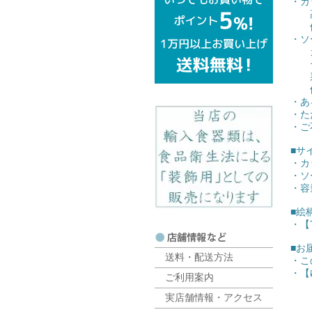
・カ
高台
他は
・ソ
カッ
テー
裏側
他は
・あ
・た
・ご
■サ
・カ
・ソ
・容
■絵
・【
■お
送料・配送方法
・こ
・【
ご利用案内
実店舗情報・アクセス