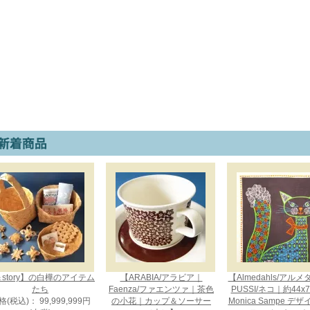
story】の白樺のアイテム
【ARABIA/アラビア｜
【Almedahls/アル
たち
Faenza/ファエンツァ｜茶色
PUSSI/ネコ｜約44x
格(税込)： 99,999,999円
の小花｜カップ＆ソーサー
Monica Sampe デ