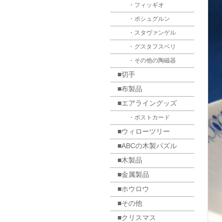
・フィッギオ
・ポシュグルン
・スタヴァンゲル
・グスタフスベリ
・その他の陶磁器
■切手
■布製品
■エアライングッズ
・ポストカード
■ウィローツリー
■ABCの木製パズル
■木製品
■金属製品
■ホウロウ
■その他
■クリスマス