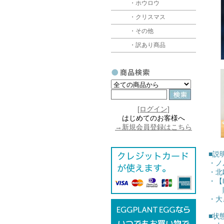
・ホウロウ
・クリスマス
・その他
・訳あり商品
[ログイン]
はじめてのお客様へ
→新規会員登録はこちら
■説
・ノ
・北
・【
販売
・大
■状