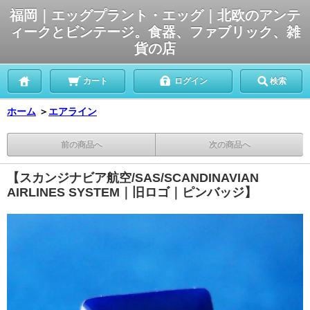
福岡｜エッグプラント・エッグ｜北欧のアンテ
ィークとビンテージ。食器、ファブリック、雑
貨の店
カート
ログイン
検索
ホーム
＞
エアライン
前の商品へ
次の商品へ
【スカンジナビア航空/SAS/SCANDINAVIAN
AIRLINES SYSTEM｜旧ロゴ｜ピンバッジ】