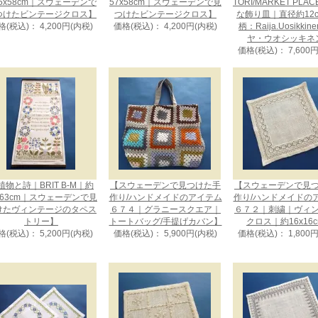
.5x58cm｜スウェーデンで
57x58cm｜スウェーデンで見
TORI/MARKET PLA
つけたビンテージクロス】
つけたビンテージクロス】
な飾り皿｜直径約12
格(税込)： 4,200円(内税)
価格(税込)： 4,200円(内税)
柄：Raija.Uosikkin
ヤ・ウオシッキネ
価格(税込)： 7,600
植物と詩｜BRIT B-M｜約
【スウェーデンで見つけた手
【スウェーデンで見
x63cm｜スウェーデンで見
作り/ハンドメイドのアイテム
作り/ハンドメイドの
けたヴィンテージのタペス
６７４｜グラニースクエア｜
６７２｜刺繍｜ヴィ
トリー】
トートバッグ/手提げカバン】
クロス｜約16x16
格(税込)： 5,200円(内税)
価格(税込)： 5,900円(内税)
価格(税込)： 1,800