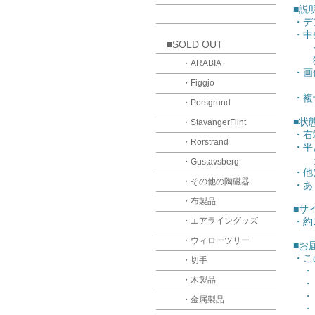
■説
・デ
・中
■SOLD OUT
その
独特
・ARABIA
・画
・Figgjo
【D
・複
・Porsgrund
■状
・StavangerFlint
・右
・Rorstrand
・平
タテ
・Gustavsberg
・他
・その他の陶磁器
・あ
・布製品
■
・エアライングッズ
・約1
・ウィローツリー
■お
・こ
・切手
・【
・木製品
・【
・【
・金属製品
・【