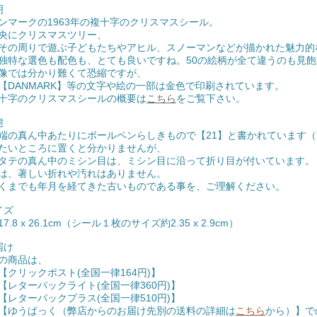
明
ンマークの1963年の複十字のクリスマスシール。
央にクリスマスツリー、
周りで遊ぶ子どもたちやアヒル、スノーマンなどが描かれた魅力的
な選色も配色も、とても良いですね。50の絵柄が全て違うのも見飽
像では分かり難くて恐縮ですが、
ANMARK】等の文字や絵の一部は金色で印刷されています。
十字のクリスマスシールの概要は
こちら
をご覧下さい。
態
端の真ん中あたりにボールペンらしきもので【21】と書かれています
たいところに置くと分かりませんが、
の真ん中のミシン目は、ミシン目に沿って折り目が付いています。
は、著しい折れや汚れはありません。
くまでも年月を経てきた古いものである事を、ご理解ください。
サイズ
7.8 x 26.1cm（シール１枚のサイズ約2.35 x 2.9cm）
届け
の商品は、
クリックポスト(全国一律164円)】
レターパックライト(全国一律360円)】
レターパックプラス(全国一律510円)】
ゆうぱっく（弊店からのお届け先別の送料の詳細は
こちら
から）】で