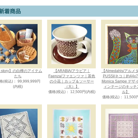
story】の白樺のアイテム
【ARABIA/アラビア｜
【Almedahls/アル
たち
Faenza/ファエンツァ｜茶色
PUSSI/ネコ｜約44x
格(税込)： 99,999,999円
の小花｜カップ＆ソーサー
Monica Sampe デ
(内税)
（大）】
ィンテージのキッチ
価格(税込)： 12,500円(内税)
ル】
価格(税込)： 11,500