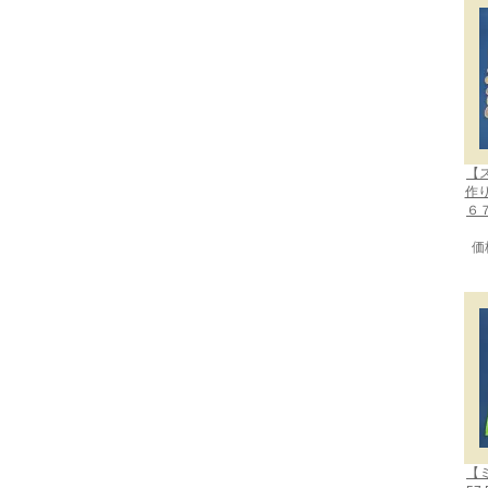
【
作
６
価
【