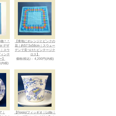
い物＾＾
【青地にオレンジとピンクの
uer デザ
花｜約57.5x58cm｜スウェー
cm｜スウ
デンで見つけたビンテージク
ヴィンテ
ロス】
ー】
価格(税込)： 4,200円(内税)
円(内税)
ビア｜
【Figgjo/フィッギオ｜Lotte｜