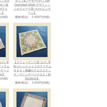
CE｜小さ
カップ&ソーサー(小)｜Turi
cm｜絵
Gramstad Oliver デザイン｜
en/ライ
ノルウェーで見つけたビンテ
ン】
ージ】
円(内税)
価格(税込)： 5,400円(内税)
つけた手
【スウェーデンで見つけた手
アイテム
作り/ハンドメイドのアイテム
ンテージ
６６９｜刺繍やクロスステッ
cm】
チ｜ヴィンテージクロス｜約
円(内税)
35x36cm】
価格(税込)： 3,400円(内税)