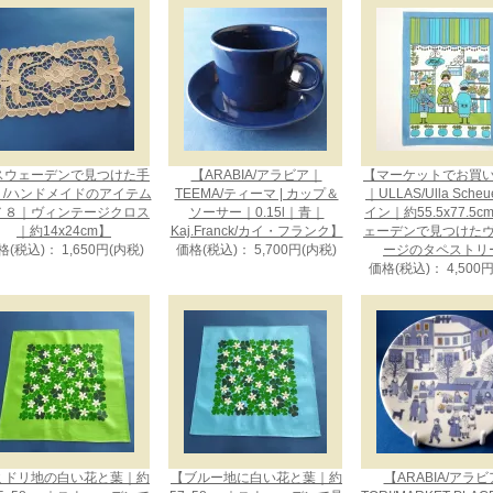
スウェーデンで見つけた手
【ARABIA/アラビア｜
【マーケットでお買
り/ハンドメイドのアイテム
TEEMA/ティーマ | カップ＆
｜ULLAS/Ulla Sche
７８｜ヴィンテージクロス
ソーサー｜0.15l｜青｜
イン｜約55.5x77.5
｜約14x24cm】
Kaj.Franck/カイ・フランク】
ェーデンで見つけた
格(税込)： 1,650円(内税)
価格(税込)： 5,700円(内税)
ージのタペストリ
価格(税込)： 4,500
ミドリ地の白い花と葉｜約
【ブルー地に白い花と葉｜約
【ARABIA/アラ