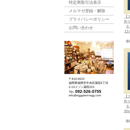
特定商取引法表示
メルマガ登録・解除
【
プライバシーポリシー
作
６
お問い合わせ
13
価
〒810-0022
福岡県福岡市中央区薬院4丁目
2-13メゾン薬院201
092-526-0755
TEL
info@eggplant-egg.com
【
作
６
30
価