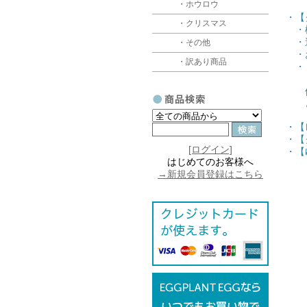
・ホウロウ
・【
・クリスマス
・梱
・追
・その他
・お
・訳あり商品
・【
（ク
他の
どち
・【
・【
[ログイン]
・【
はじめてのお客様へ
→新規会員登録はこちら