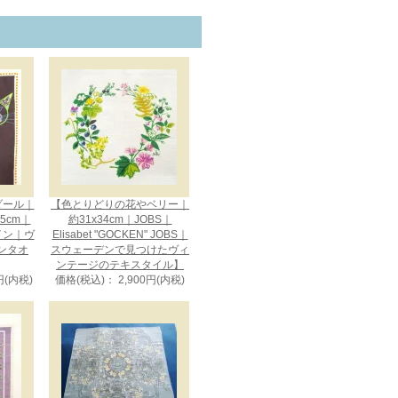
メダール｜
【色とりどりの花やベリー｜
75cm｜
約31x34cm｜JOBS｜
ザイン｜ヴ
Elisabet "GOCKEN" JOBS｜
ンタオ
スウェーデンで見つけたヴィ
ンテージのテキスタイル】
円(内税)
価格(税込)： 2,900円(内税)