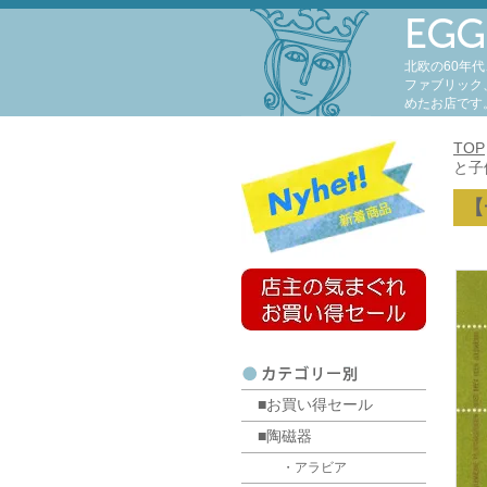
北欧の60年
ファブリック
めたお店です
TOP
と子
【
■お買い得セール
■陶磁器
・アラビア