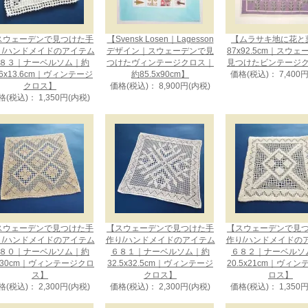
スウェーデンで見つけた手
【Svensk Losen｜Lagesson
【ムラサキ地に花と
り/ハンドメイドのアイテム
デザイン｜スウェーデンで見
87x92.5cm｜スウ
８３｜ナーベルソム｜約
つけたヴィンテージクロス｜
見つけたビンテージ
.6x13.6cm｜ヴィンテージ
約85.5x90cm】
価格(税込)： 7,400
クロス】
価格(税込)： 8,900円(内税)
格(税込)： 1,350円(内税)
スウェーデンで見つけた手
【スウェーデンで見つけた手
【スウェーデンで見
り/ハンドメイドのアイテム
作り/ハンドメイドのアイテム
作り/ハンドメイドの
８０｜ナーベルソム｜約
６８１｜ナーベルソム｜約
６８２｜ナーベルソ
x30cm｜ヴィンテージクロ
32.5x32.5cm｜ヴィンテージ
20.5x21cm｜ヴィ
ス】
クロス】
ロス】
格(税込)： 2,300円(内税)
価格(税込)： 2,300円(内税)
価格(税込)： 1,350