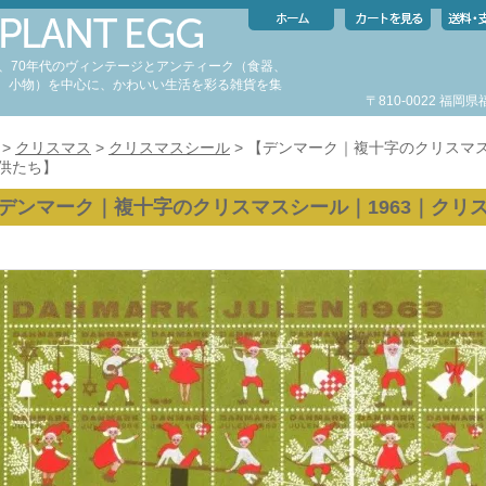
代、70年代のヴィンテージとアンティーク（食器、
、小物）を中心に、かわいい生活を彩る雑貨を集
〒810-0022 福
。
>
クリスマス
>
クリスマスシール
> 【デンマーク｜複十字のクリスマス
供たち】
デンマーク｜複十字のクリスマスシール｜1963｜クリ