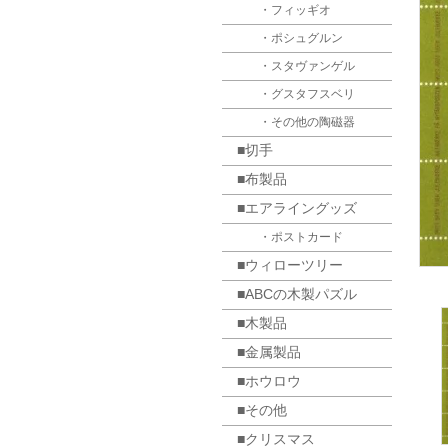
・フィッギオ
・ポシュグルン
・スタヴァンゲル
・グスタフスベリ
・その他の陶磁器
■切手
■布製品
■エアライングッズ
・ポストカード
■ウィローツリー
■ABCの木製パズル
■木製品
■金属製品
■ホウロウ
■その他
■クリスマス