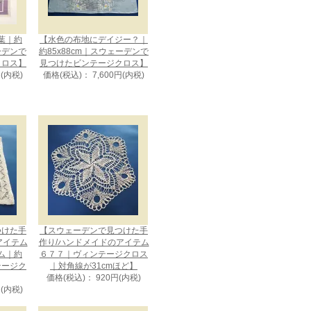
葉｜約
【水色の布地にデイジー？｜
ェーデンで
約85x88cm｜スウェーデンで
クロス】
見つけたビンテージクロス】
円(内税)
価格(税込)： 7,600円(内税)
つけた手
【スウェーデンで見つけた手
アイテム
作り/ハンドメイドのアイテム
ム｜約
６７７｜ヴィンテージクロス
ンテージク
｜対角線が31cmほど】
価格(税込)： 920円(内税)
円(内税)