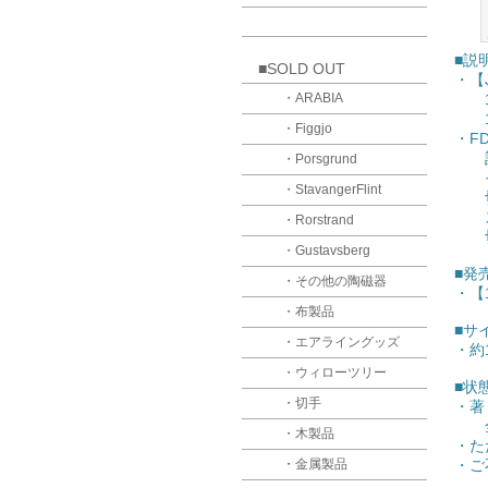
■説
■SOLD OUT
・【J
・ARABIA
19
19
・Figgjo
・FD
記
・Porsgrund
その
・StavangerFlint
切手
スウ
・Rorstrand
切手
・Gustavsberg
■発
・その他の陶磁器
・【
・布製品
■
・エアライングッズ
・約1
・ウィローツリー
■状
・切手
・著
全体
・木製品
・た
・金属製品
・ご