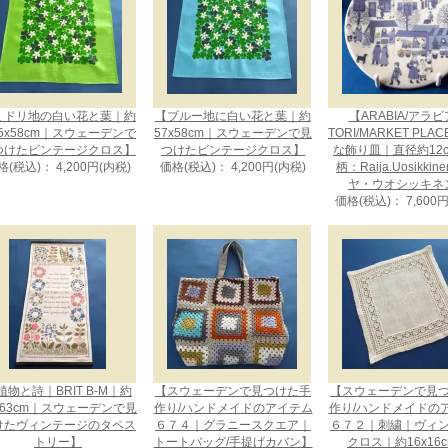
ミドリ地の白い花と葉｜約
【ブルー地に白い花と葉｜約
【ARABIA/アラ
.5x58cm｜スウェーデンで
57x58cm｜スウェーデンで見
TORI/MARKET PLA
つけたビンテージクロス】
つけたビンテージクロス】
な飾り皿｜直径約12
格(税込)： 4,200円(内税)
価格(税込)： 4,200円(内税)
柄：Raija.Uosikkin
ヤ・ウオシッキネ
価格(税込)： 7,600
植物と詩｜BRIT B-M｜約
【スウェーデンで見つけた手
【スウェーデンで見
x63cm｜スウェーデンで見
作り/ハンドメイドのアイテム
作り/ハンドメイドの
けたヴィンテージのタペス
６７４｜グラニースクエア｜
６７２｜刺繍｜ヴィ
トリー】
トートバッグ/手提げカバン】
クロス｜約16x16