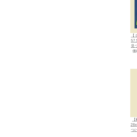
【
57
見
価
【
28
つ