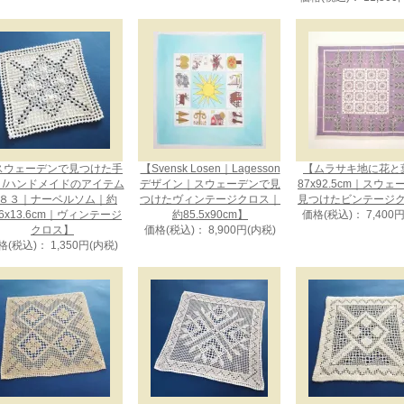
スウェーデンで見つけた手
【Svensk Losen｜Lagesson
【ムラサキ地に花と
り/ハンドメイドのアイテム
デザイン｜スウェーデンで見
87x92.5cm｜スウ
８３｜ナーベルソム｜約
つけたヴィンテージクロス｜
見つけたビンテージ
.6x13.6cm｜ヴィンテージ
約85.5x90cm】
価格(税込)： 7,400
クロス】
価格(税込)： 8,900円(内税)
格(税込)： 1,350円(内税)