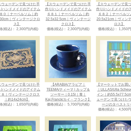
スウェーデンで見つけた手
【スウェーデンで見つけた手
【スウェーデンで見
り/ハンドメイドのアイテム
作り/ハンドメイドのアイテム
作り/ハンドメイドの
８０｜ナーベルソム｜約
６８１｜ナーベルソム｜約
６８２｜ナーベルソ
x30cm｜ヴィンテージクロ
32.5x32.5cm｜ヴィンテージ
20.5x21cm｜ヴィ
ス】
クロス】
ロス】
格(税込)： 2,300円(内税)
価格(税込)： 2,300円(内税)
価格(税込)： 1,350
スウェーデンで見つけた手
【ARABIA/アラビア｜
【マーケットでお買
り/ハンドメイドのアイテム
TEEMA/ティーマ | カップ＆
｜ULLAS/Ulla Sche
７８｜ヴィンテージクロス
ソーサー｜0.15l｜青｜
イン｜約55.5x77.5
｜約14x24cm】
Kaj.Franck/カイ・フランク】
ェーデンで見つけた
格(税込)： 1,650円(内税)
価格(税込)： 5,700円(内税)
ージのタペストリ
価格(税込)： 4,500