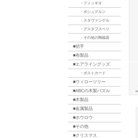
・フィッギオ
・ポシュグルン
・スタヴァンゲル
・グスタフスベリ
・その他の陶磁器
■切手
■布製品
■エアライングッズ
・ポストカード
■ウィローツリー
■ABCの木製パズル
■木製品
■金属製品
■ホウロウ
■その他
■クリスマス