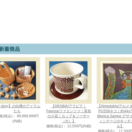
story】の白樺のアイテム
【ARABIA/アラビア｜
【Almedahls/アル
たち
Faenza/ファエンツァ｜茶色
PUSSI/ネコ｜約44x
格(税込)： 99,999,999円
の小花｜カップ＆ソーサー
Monica Sampe デ
(内税)
（大）】
ィンテージのキッチ
価格(税込)： 12,500円(内税)
ル】
価格(税込)： 11,500