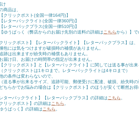
届け
の商品は、
クリックポスト(全国一律164円)】
レターパックライト(全国一律360円)】
レターパックプラス(全国一律510円)】
ゆうぱっく（弊店からのお届け先別の送料の詳細は
こちら
から）】で
クリックポスト】【レターパックライト】【レターパックプラス】は、
包には気をつけますが破損時の補償がありません。
跡は出来ますが紛失時の補償もありません。
届け日、お届けの時間帯の指定が出来ません。
クリックポスト】と【レターパックライト】に関しては送る事が出来
リックポストは1キロまで。レターパックライトは4キロまで）
の条件は変わらないので、
る事が出来るサイズ、追跡可能、郵便受けに配達、破損、紛失時の
らかでお悩みの場合は【クリックポスト】のほうが安くて断然お得
レターパックライト】【レターパックプラス】の詳細は
こちら
。
クリックポスト】の詳細は
こちら
。
ゆうぱっく】の詳細は
こちら
。