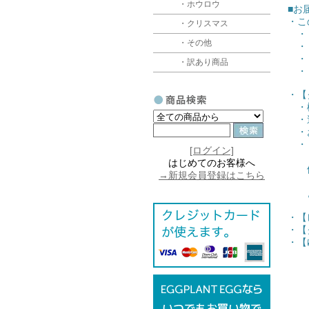
・ホウロウ
■お
・こ
・クリスマス
・【
・その他
・【
・【
・訳あり商品
・【
・【
・梱
・追
・お
・【
[ログイン]
（ク
はじめてのお客様へ
他
→新規会員登録はこちら
（送
どち
・【
・【
・【