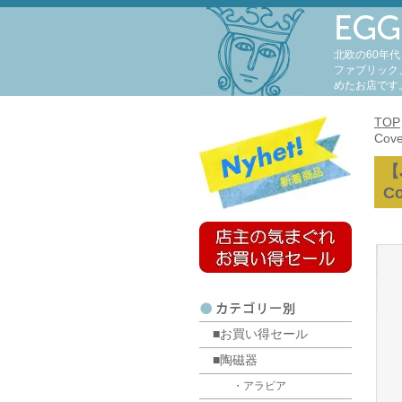
北欧の60年
ファブリック
めたお店です
TOP
Cov
【
C
■お買い得セール
■陶磁器
・アラビア