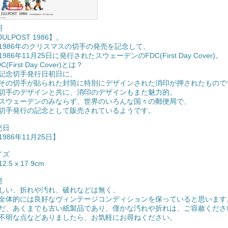
明
ULPOST 1986】。
86年のクリスマスの切手の発売を記念して、
86年11月25日に発行されたスウェーデンのFDC(First Day Cover)。
C(First Day Cover)とは？
念切手発行日初日に、
切手が貼られた封筒に特別にデザインされた消印が押されたもので
のデザインと共に、消印のデザインもまた魅力的。
ェーデンのみならず、世界のいろんな国々の郵便局で、
発行の記念として販売されているようです。
売日
1986年11月25日】
サイズ
2.5 x 17.9cm
態
しい、折れや汚れ、破れなどは無く、
的には良好なヴィンテージコンディションを保っていると思います
だ、あくまでも古い紙製品であり、僅かな汚れや折れは、ご容赦くださ
不明な点などありましたら、お気軽にお尋ねください。