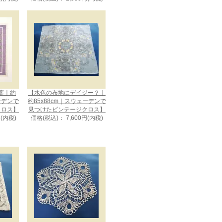
葉｜約
【水色の布地にデイジー？｜
ェーデンで
約85x88cm｜スウェーデンで
クロス】
見つけたビンテージクロス】
円(内税)
価格(税込)： 7,600円(内税)