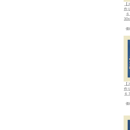
【
作
６
30
価
【
作
６
価