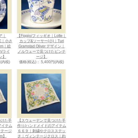
ビア｜
【Figgjo/フィッギオ｜Lotte｜
CE｜小さ
カップ&ソーサー(小)｜Turi
cm｜絵
Gramstad Oliver デザイン｜
en/ライ
ノルウェーで見つけたビンテ
ン】
ージ】
円(内税)
価格(税込)： 5,400円(内税)
つけた手
【スウェーデンで見つけた手
アイテム
作り/ハンドメイドのアイテム
ンテージ
６６９｜刺繍やクロスステッ
cm】
チ｜ヴィンテージクロス｜約