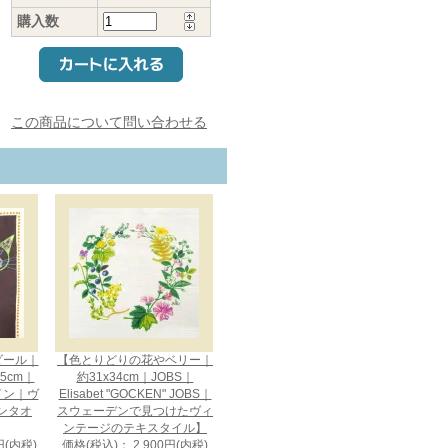
購入数
この商品について問い合わせる
メダール｜
【色とりどりの花やベリー｜
75cm｜
約31x34cm｜JOBS｜
ザイン｜ヴ
Elisabet "GOCKEN" JOBS｜
ンタオ
スウェーデンで見つけたヴィ
ンテージのテキスタイル】
円(内税)
価格(税込)： 2,900円(内税)