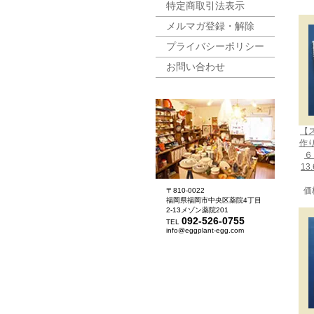
特定商取引法表示
メルマガ登録・解除
プライバシーポリシー
お問い合わせ
【
作
６
13
価
〒810-0022
福岡県福岡市中央区薬院4丁目
2-13メゾン薬院201
092-526-0755
TEL
info@eggplant-egg.com