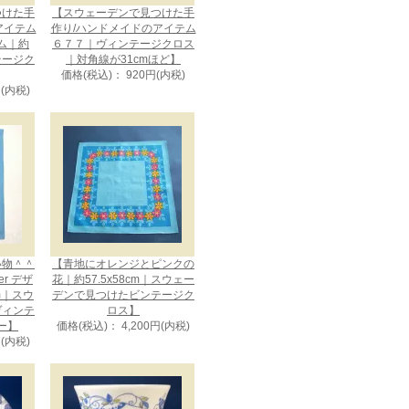
つけた手
【スウェーデンで見つけた手
アイテム
作り/ハンドメイドのアイテム
ム｜約
６７７｜ヴィンテージクロス
ンテージク
｜対角線が31cmほど】
価格(税込)： 920円(内税)
円(内税)
い物＾＾
【青地にオレンジとピンクの
uer デザ
花｜約57.5x58cm｜スウェー
cm｜スウ
デンで見つけたビンテージク
ヴィンテ
ロス】
ー】
価格(税込)： 4,200円(内税)
円(内税)