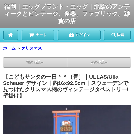
福岡｜エッグプラント・エッグ｜北欧のアンテ
ィークとビンテージ。食器、ファブリック、雑
貨の店
カート
ログイン
検索
ホーム
＞
クリスマス
前の商品へ
次の商品へ
【こどもサンタの一日＾＾（青）｜ULLAS/Ulla
Scheuer デザイン｜約16x92.5cm｜スウェーデンで
見つけたクリスマス柄のヴィンテージタペストリー/
壁掛け】