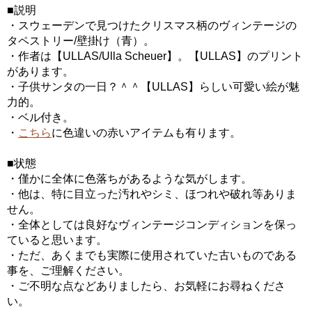
■説明
・スウェーデンで見つけたクリスマス柄のヴィンテージの
タペストリー/壁掛け（青）。
・作者は【ULLAS/Ulla Scheuer】。【ULLAS】のプリント
があります。
・子供サンタの一日？＾＾【ULLAS】らしい可愛い絵が魅
力的。
・ベル付き。
・
こちら
に色違いの赤いアイテムも有ります。
■状態
・僅かに全体に色落ちがあるような気がします。
・他は、特に目立った汚れやシミ、ほつれや破れ等ありま
せん。
・全体としては良好なヴィンテージコンディションを保っ
ていると思います。
・ただ、あくまでも実際に使用されていた古いものである
事を、ご理解ください。
・ご不明な点などありましたら、お気軽にお尋ねくださ
い。