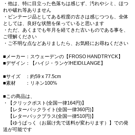
・他は、特に目立った色落ちは感じず、汚れやシミ、ほつ
れや破れ等ありません
・ビンテージ品としてある程度の古さは感じつつも、全体
としては、良好な状態を保っていると思います
・ただ、あくまでも年月を経てきた古いものである事を、
ご理解ください
・ご不明な点などありましたら、お気軽にお尋ねください
■メーカー：スウェーデンの【FROSO HANDTRYCK】
■デザイン：【ハイジ・ランゲ/HEIDI.LANGE】
■サイズ ：約59 x 77.5cm
■素材 ：リネン100%
■この商品は、
・【クリックポスト(全国一律164円)】
【レターパックライト(全国一律360円)】
【レターパックプラス(全国一律510円)】
【ゆうぱっく（お届け先で送料が変わります）】での発
送が可能です