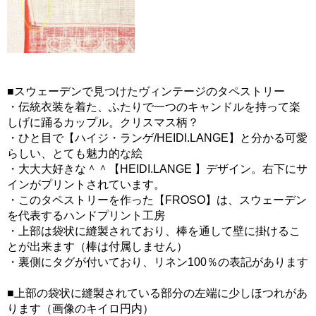
■スウェーデンで見つけたヴィンテージのタペストリー
・伝統衣装を着た、ふたりで一つのキャンドルを持って楽
しげに踊るカップル。クリスマス柄？
・ひと目で【ハイジ・ランゲ/HEIDI.LANGE】と分かる可愛
らしい、とても魅力的な絵
・大大大好きな＾＾【HEIDI.LANGE 】デザイン。右下にサ
インがプリントされています。
・このタペストリーを作った【FROSO】は、スウェーデン
を代表するハンドプリント工房
・上部は袋状に縫製されており、棒を通して壁に掛けるこ
とが出来ます（棒は付属しません）
・裏側にタグが付いており、リネン100％の表記があります
■上部の袋状に縫製されている部分の左端に少しほつれがあ
ります（画像のキイロ円内）