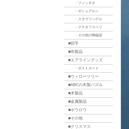
・フィッギオ
・ポシュグルン
・スタヴァンゲル
・グスタフスベリ
・その他の陶磁器
■切手
■布製品
■エアライングッズ
・ポストカード
■ウィローツリー
■ABCの木製パズル
■木製品
■金属製品
■ホウロウ
■その他
■クリスマス