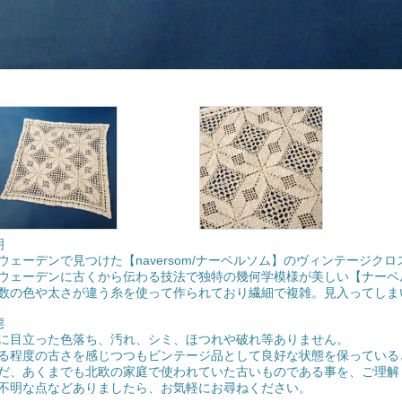
明
ウェーデンで見つけた【naversom/ナーベルソム】のヴィンテージクロ
ウェーデンに古くから伝わる技法で独特の幾何学模様が美しい【ナーベ
数の色や太さが違う糸を使って作られており繊細で複雑。見入ってしま
態
に目立った色落ち、汚れ、シミ、ほつれや破れ等ありません。
る程度の古さを感じつつもビンテージ品として良好な状態を保っている
だ、あくまでも北欧の家庭で使われていた古いものである事を、ご理解
不明な点などありましたら、お気軽にお尋ねください。