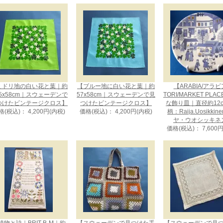
ミドリ地の白い花と葉｜約
【ブルー地に白い花と葉｜約
【ARABIA/アラ
.5x58cm｜スウェーデンで
57x58cm｜スウェーデンで見
TORI/MARKET PLA
つけたビンテージクロス】
つけたビンテージクロス】
な飾り皿｜直径約12
格(税込)： 4,200円(内税)
価格(税込)： 4,200円(内税)
柄：Raija.Uosikkin
ヤ・ウオシッキネ
価格(税込)： 7,600