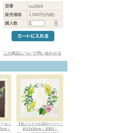
型番
nu2569
販売価格
1,900円(内税)
購入数
この商品について問い合わせる
メダール｜
【色とりどりの花やベリー｜
75cm｜
約31x34cm｜JOBS｜