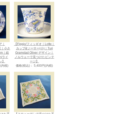
ビア｜
【Figgjo/フィッギオ｜Lotte｜
CE｜小さ
カップ&ソーサー(小)｜Turi
cm｜絵
Gramstad Oliver デザイン｜
en/ライ
ノルウェーで見つけたビンテ
ン】
ージ】
円(内税)
価格(税込)： 5,400円(内税)