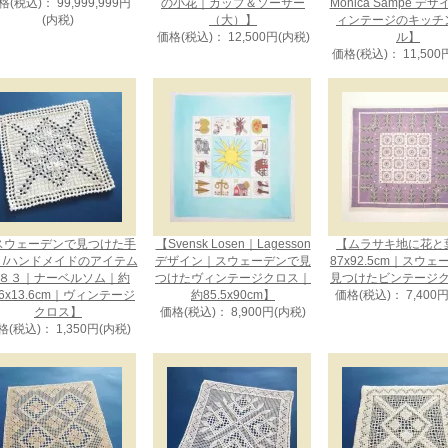
格(税込)： 99,999,999円
の小花｜カップ＆ソーサー
Monica Sampe デ
(内税)
（大）】
ィンテージのキッチ
価格(税込)： 12,500円(内税)
ル】
価格(税込)： 11,500
スウェーデンで見つけた手
【Svensk Losen｜Lagesson
【ムラサキ地に花と
り/ハンドメイドのアイテム
デザイン｜スウェーデンで見
87x92.5cm｜スウ
８３｜ナーベルソム｜約
つけたヴィンテージクロス｜
見つけたビンテージ
.6x13.6cm｜ヴィンテージ
約85.5x90cm】
価格(税込)： 7,400
クロス】
価格(税込)： 8,900円(内税)
格(税込)： 1,350円(内税)