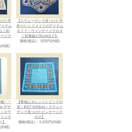
つけた手
【スウェーデンで見つけた手
アイテム
作り/ハンドメイドのアイテム
ム｜約
６７７｜ヴィンテージクロス
ンテージク
｜対角線が31cmほど】
価格(税込)： 920円(内税)
円(内税)
い物＾＾
【青地にオレンジとピンクの
uer デザ
花｜約57.5x58cm｜スウェー
cm｜スウ
デンで見つけたビンテージク
ヴィンテ
ロス】
ー】
価格(税込)： 4,200円(内税)
円(内税)