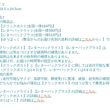
イズ
4.5 x 24.5cm
届け
の商品は、
クリックポスト(全国一律164円)】
レターパックライト(全国一律360円)】
レターパックプラス(全国一律510円)】
ゆうぱっく（弊店からのお届け先別の送料の詳細は
こちら
から）】で
クリックポスト】【レターパックライト】【レターパックプラス】は、
包には気をつけますが破損時の補償がありません。
跡は出来ますが紛失時の補償もありません。
届け日、お届けの時間帯の指定が出来ません。
クリックポスト】と【レターパックライト】に関しては送付可能な重
リックポストは1キロまで。レターパックライトは4キロまで）
の条件
付可能なサイズ、追跡可能、郵便受けに配達、破損、紛失時の補償
らかでお悩みの場合は【クリックポスト】のほうが安くて断然お得
レターパックライト】【レターパックプラス】の詳細は
こちら
。
クリックポスト】の詳細は
こちら
。
ゆうぱっく】の詳細は
こちら
。