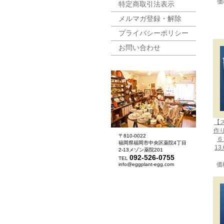
価
特定商取引法表示
メルマガ登録・解除
プライバシーポリシー
お問い合わせ
【
作
〒810-0022
６
福岡県福岡市中央区薬院4丁目
13
2-13メゾン薬院201
092-526-0755
TEL
価
info@eggplant-egg.com