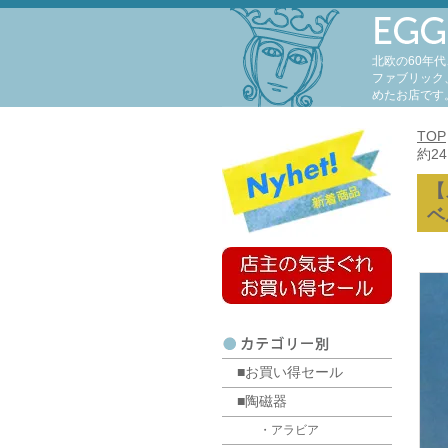
北欧の60年
ファブリック
めたお店です
TOP
約2
【
ベ
■お買い得セール
■陶磁器
・アラビア