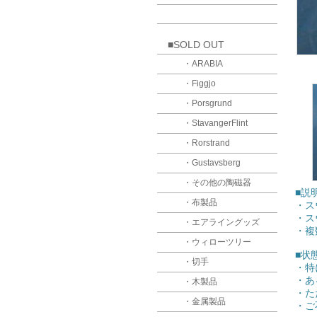
■SOLD OUT
・ARABIA
・Figgjo
・Porsgrund
・StavangerFlint
・Rorstrand
・Gustavsberg
・その他の陶磁器
■説
・布製品
・ス
・ス
・エアライングッズ
・複
・ウィローツリー
■状
・切手
・特
・あ
・木製品
・た
・金属製品
・ご