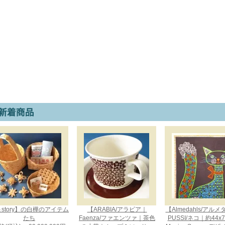
story】の白樺のアイテム
【ARABIA/アラビア｜
【Almedahls/アル
たち
Faenza/ファエンツァ｜茶色
PUSSI/ネコ｜約44x