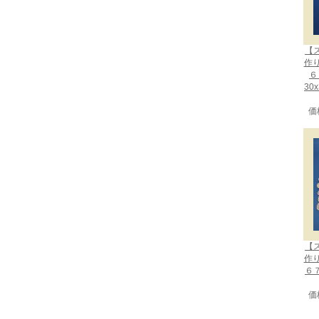
【
作
６
30
価
【
作
６
価