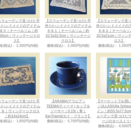
スウェーデンで見つけた手
【スウェーデンで見つけた手
【スウェーデンで見
り/ハンドメイドのアイテム
作り/ハンドメイドのアイテム
作り/ハンドメイドの
８０｜ナーベルソム｜約
６８１｜ナーベルソム｜約
６８２｜ナーベルソ
x30cm｜ヴィンテージクロ
32.5x32.5cm｜ヴィンテージ
20.5x21cm｜ヴィ
ス】
クロス】
ロス】
格(税込)： 2,300円(内税)
価格(税込)： 2,300円(内税)
価格(税込)： 1,350
スウェーデンで見つけた手
【ARABIA/アラビア｜
【マーケットでお買
り/ハンドメイドのアイテム
TEEMA/ティーマ | カップ＆
｜ULLAS/Ulla Sche
７８｜ヴィンテージクロス
ソーサー｜0.15l｜青｜
イン｜約55.5x77.5
｜約14x24cm】
Kaj.Franck/カイ・フランク】
ェーデンで見つけた
格(税込)： 1,650円(内税)
価格(税込)： 5,700円(内税)
ージのタペストリ
価格(税込)： 4,500