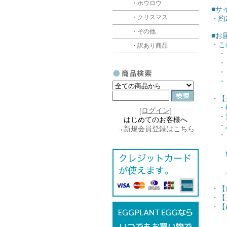
・ホウロウ
■サ
・クリスマス
・約2
・その他
■お
・こ
・訳あり商品
・【
・【
・【
・【
・【
・梱
[ログイン]
・追
はじめてのお客様へ
・お
→新規会員登録はこちら
・【
（ク
他
（送
どち
・【
・【
・【