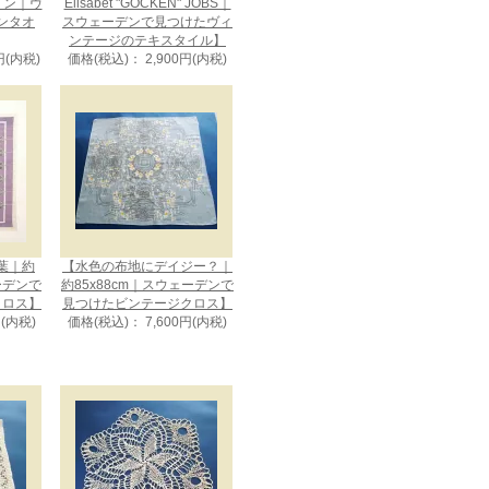
ザイン｜ヴ
Elisabet "GOCKEN" JOBS｜
ンタオ
スウェーデンで見つけたヴィ
ンテージのテキスタイル】
円(内税)
価格(税込)： 2,900円(内税)
葉｜約
【水色の布地にデイジー？｜
ェーデンで
約85x88cm｜スウェーデンで
クロス】
見つけたビンテージクロス】
円(内税)
価格(税込)： 7,600円(内税)