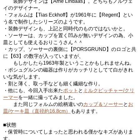
装飾デザインは【Arne Lindaas】。どちらもノルウェ
イのデザイナー。
・フォルムは【Tias Eckhoff】が1961年に【Regent】とい
う名で制作したシリーズのようです。
・装飾デザインも、上記と同時代のものではないかと。
・ソーサーは、カップを置く凹みが無いデザインの為、小
皿としても使えるおりこうさん＾＾
・カップ、ソーサーの裏側に【PORSGRUND】のロゴと共
に【63】の数字が入っていますが、
もしかしたら1963年製ということかもしれませんね。
・ポシュグルンの磁器は作りがカッチリとしてて白がきれ
いな気がします。
・割と薄く、取っ手なども細く繊細な作り。
・他にも、今回入手出来た
ポット
と
ミルクピッチャー/クリ
ーマー
を一緒に撮ってみました。
また同じフォルムの絵柄違いの
カップ＆ソーサー
と
お
皿/ケーキ皿（直径約16.8cm）
もあります。
■状態
・保管時についてしまったと思われる僅かなキズがありま
す。