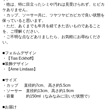
・他は、特に目立ったシミや汚れは見受けられず、ヒビカ
ケありません。
・カップ、ソーサー共に、ツヤツヤピカピカで良い状態を
保っていると思います。
・ただ、あくまでも年月を経てきた古いものであること
を、ご理解ください。
・ご不明な点などありましたら、お気軽にお尋ねくださ
い。
■フォルムデザイン
・【Tias Eckhoff】
■装飾デザイン
・【Arne Lindaas】
■サイズ
・カップ 直径約7cm、 高さ約5.5cm
・ソーサー 直径約13cm、高さ約1.9cm
・容量 約150ml（なみなみに注いだ状態で）
■お届け