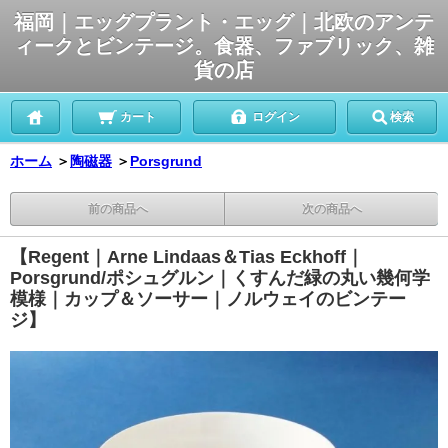
福岡｜エッグプラント・エッグ｜北欧のアンテ
ィークとビンテージ。食器、ファブリック、雑
貨の店
カート
ログイン
検索
ホーム
＞
陶磁器
＞
Porsgrund
前の商品へ
次の商品へ
【Regent｜Arne Lindaas＆Tias Eckhoff｜
Porsgrund/ポシュグルン｜くすんだ緑の丸い幾何学
模様｜カップ＆ソーサー｜ノルウェイのビンテー
ジ】