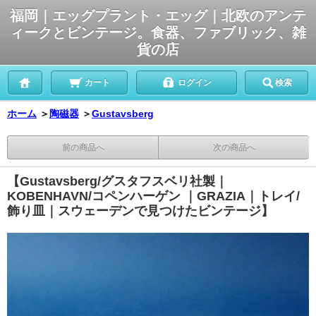
福岡｜エッグプラント・エッグ｜北欧のアンテ
ィークとビンテージ。食器、ファブリック、雑
貨の店
カート
ログイン
検索
ホーム
＞
陶磁器
＞
Gustavsberg
前の商品へ
次の商品へ
【Gustavsberg/グスタフスベリ社製｜
KOBENHAVN/コペンハーゲン ｜GRAZIA｜トレイ/
飾り皿｜スウェーデンで見つけたビンテージ】