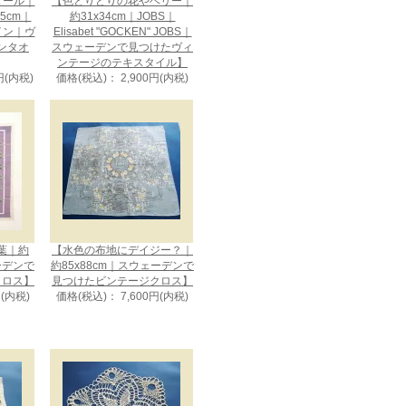
メダール｜
【色とりどりの花やベリー｜
75cm｜
約31x34cm｜JOBS｜
ザイン｜ヴ
Elisabet "GOCKEN" JOBS｜
ンタオ
スウェーデンで見つけたヴィ
ンテージのテキスタイル】
円(内税)
価格(税込)： 2,900円(内税)
葉｜約
【水色の布地にデイジー？｜
ェーデンで
約85x88cm｜スウェーデンで
クロス】
見つけたビンテージクロス】
円(内税)
価格(税込)： 7,600円(内税)