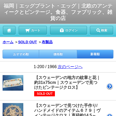
福岡｜エッグプラント・エッグ｜北欧のアンテ
ィークとビンテージ。食器、ファブリック、雑
貨の店
カート
ログイン
検索
ホーム
＞
SOLD OUT
＞
布製品
おすすめ順
価格順
新着順
1-200 / 1966
次のページへ
【スウェーデンの地方の紋章と花｜
約31x75cm｜スウェーデンで見つ
けたビンテージクロス】
SOLD OUT
【スウェーデンで見つけた手作り/
ハンドメイドのアイテム６７９｜ヴ
ィンテージクロス｜直径約14.5～