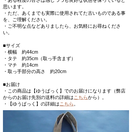
・ある程度の古さは感じつつも良好な状態を保っていると
思います。
・ただ、あくまでも実際に使用されてた古いものである事
を、ご理解ください。
・ご不明な点などありましたら、お気軽にお尋ねくださ
い。
■サイズ
・横幅 約44cm
・タテ 約35cm（取っ手含まず）
・マチ 約14cm
・取っ手部分の高さ 約20cm
■お届け
・この商品は【ゆうぱっく】でのお届けになります（弊店
からのお届け先別の送料の詳細は
こちら
から）。
・【ゆうぱっく】の詳細は
こちら
。