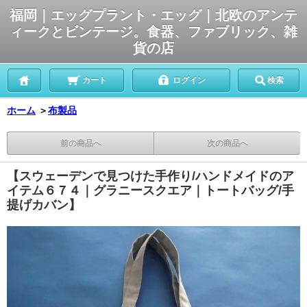
福岡｜エッグプラント・エッグ｜北欧のアンテ
ィークとビンテージ。食器、ファブリック、雑
貨の店
カート
ログイン
検索
ホーム
＞
布製品
前の商品へ
次の商品へ
【スウェーデンで見つけた手作り/ハンドメイドのア
イテム６７４｜グラニースクエア｜トートバッグ/手
提げカバン】