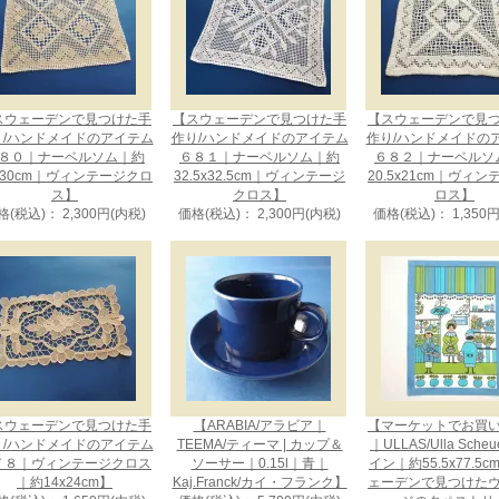
スウェーデンで見つけた手
【スウェーデンで見つけた手
【スウェーデンで見
り/ハンドメイドのアイテム
作り/ハンドメイドのアイテム
作り/ハンドメイドの
８０｜ナーベルソム｜約
６８１｜ナーベルソム｜約
６８２｜ナーベルソ
x30cm｜ヴィンテージクロ
32.5x32.5cm｜ヴィンテージ
20.5x21cm｜ヴィ
ス】
クロス】
ロス】
格(税込)： 2,300円(内税)
価格(税込)： 2,300円(内税)
価格(税込)： 1,350
スウェーデンで見つけた手
【ARABIA/アラビア｜
【マーケットでお買
り/ハンドメイドのアイテム
TEEMA/ティーマ | カップ＆
｜ULLAS/Ulla Sche
７８｜ヴィンテージクロス
ソーサー｜0.15l｜青｜
イン｜約55.5x77.5
｜約14x24cm】
Kaj.Franck/カイ・フランク】
ェーデンで見つけた