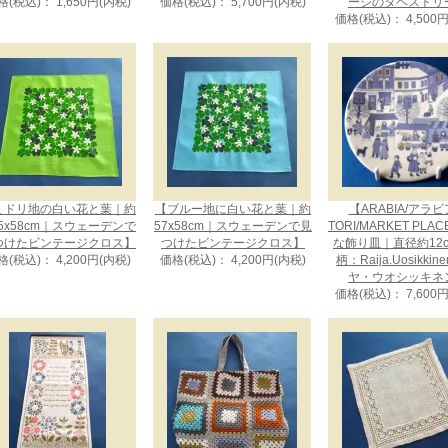
格(税込)： 1,650円(内税)
価格(税込)： 5,700円(内税)
ージのタペストリ
価格(税込)： 4,500
ミドリ地の白い花と葉｜約
【ブルー地に白い花と葉｜約
【ARABIA/アラ
.5x58cm｜スウェーデンで
57x58cm｜スウェーデンで見
TORI/MARKET PLA
つけたビンテージクロス】
つけたビンテージクロス】
な飾り皿｜直径約12
格(税込)： 4,200円(内税)
価格(税込)： 4,200円(内税)
柄：Raija.Uosikkin
ヤ・ウオシッキネ
価格(税込)： 7,600