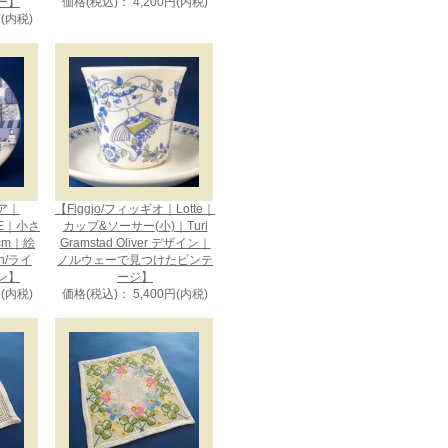
ー】
価格(税込)： 4,200円(内税)
円(内税)
ビア｜
【Figgjo/フィッギオ｜Lotte｜
CE｜小さ
カップ&ソーサー(小)｜Turi
cm｜絵
Gramstad Oliver デザイン｜
en/ライ
ノルウェーで見つけたビンテ
ン】
ージ】
円(内税)
価格(税込)： 5,400円(内税)