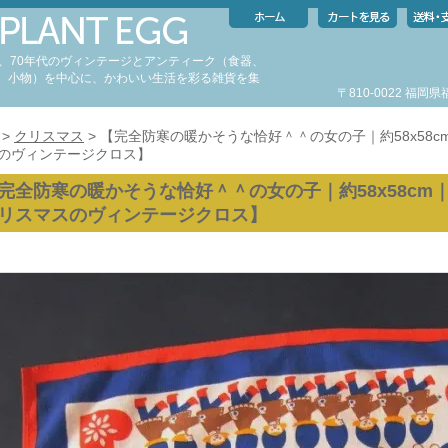
代、70年代のヴィンテージとアンティーク（食器、
、小物）を中心に、かわいい生活を彩る雑貨を集
〒810-0022 福
。
>
クリスマス
> 【完全防寒の暖かそうな恰好＾＾の女の子｜約58x58
のヴィンテージクロス】
完全防寒の暖かそうな恰好＾＾の女の子｜約58x58cm
リスマスのヴィンテージクロス】