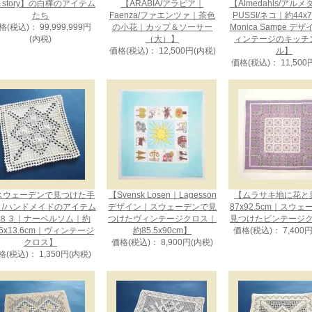
story】の白樺のアイテム
【ARABIA/アラビア｜
【Almedahls/アル
たち
Faenza/ファエンツァ｜茶色
PUSSI/ネコ｜約44x
格(税込)： 99,999,999円
の小花｜カップ＆ソーサー
Monica Sampe デ
(内税)
（大）】
ィンテージのキッチ
価格(税込)： 12,500円(内税)
ル】
価格(税込)： 11,500
スウェーデンで見つけた手
【Svensk Losen｜Lagesson
【ムラサキ地に花と
り/ハンドメイドのアイテム
デザイン｜スウェーデンで見
87x92.5cm｜スウ
８３｜ナーベルソム｜約
つけたヴィンテージクロス｜
見つけたビンテージ
.6x13.6cm｜ヴィンテージ
約85.5x90cm】
価格(税込)： 7,400
クロス】
価格(税込)： 8,900円(内税)
格(税込)： 1,350円(内税)