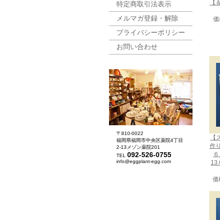
【＆
特定商取引法表示
メルマガ登録・解除
価
プライバシーポリシー
お問い合わせ
〒810-0022
【
福岡県福岡市中央区薬院4丁目
作
2-13メゾン薬院201
092-526-0755
６
TEL
info@eggplant-egg.com
13
価