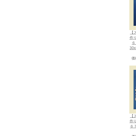
【
作
６
30
価
【
作
６