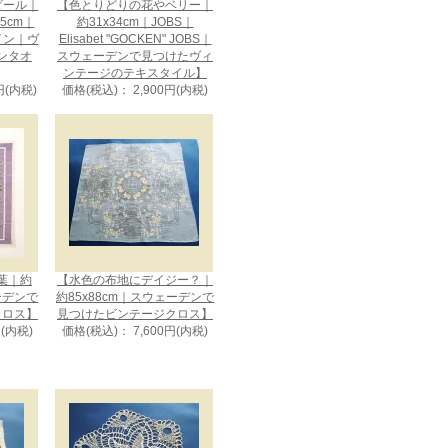
メダール｜
【色とりどりの花やベリー｜
75cm｜
約31x34cm｜JOBS｜
ザイン｜ヴ
Elisabet "GOCKEN" JOBS｜
ンタオ
スウェーデンで見つけたヴィ
ンテージのテキスタイル】
円(内税)
価格(税込)： 2,900円(内税)
葉｜約
【水色の布地にデイジー？｜
ェーデンで
約85x88cm｜スウェーデンで
クロス】
見つけたビンテージクロス】
円(内税)
価格(税込)： 7,600円(内税)