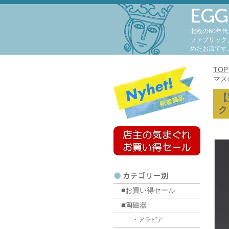
北欧の60年
ファブリック
めたお店です
TOP
マス
【
ク
■お買い得セール
■陶磁器
・アラビア