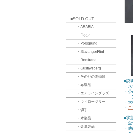
■SOLD OUT
・ARABIA
・Figgjo
・Porsgrund
・StavangerFlint
・Rorstrand
・Gustavsberg
・その他の陶磁器
■説
・布製品
・ス
・茶
・エアライングッズ
完全
・ウィローツリー
・大
・
こ
・切手
■状
・木製品
・全
・金属製品
・他