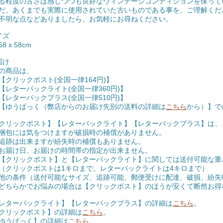
る程度の古さは感じつつも良好なヴィンテージコンディションを保って
だ、あくまでも実際に使用されていた古いものである事を、ご理解くだ
不明な点などありましたら、お気軽にお尋ねください。
イズ
8 x 58cm
届け
の商品は、
クリックポスト(全国一律164円)】
レターパックライト(全国一律360円)】
レターパックプラス(全国一律510円)】
ゆうぱっく（弊店からのお届け先別の送料の詳細は
こちら
から）】で
クリックポスト】【レターパックライト】【レターパックプラス】は、
包には気をつけますが破損時の補償がありません。
跡は出来ますが紛失時の補償もありません。
届け日、お届けの時間帯の指定が出来ません。
クリックポスト】と【レターパックライト】に関しては送付可能な重
リックポストは1キロまで。レターパックライトは4キロまで）
条件（送付可能なサイズ、追跡可能、郵便受けに配達、破損、紛失
らかでお悩みの場合は【クリックポスト】のほうが安くて断然お得
レターパックライト】【レターパックプラス】の詳細は
こちら
。
クリックポスト】の詳細は
こちら
。
ゆうぱっく】の詳細は
こちら
。