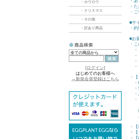
・あ
・ホウロウ
・た
・クリスマス
・ご
・その他
■サ
・約5
・訳あり商品
■お
・こ
・【
・【
・【
・【
[ログイン]
はじめてのお客様へ
・【
→新規会員登録はこちら
・梱
・追
・お
・【
（ク
他の
どち
・【
・【
・【