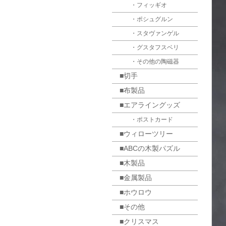
・フィッギオ
・ポシュグルン
・スタヴァンゲル
・グスタフスベリ
・その他の陶磁器
■切手
■布製品
■エアライングッズ
・ポストカード
■ウィローツリー
■ABCの木製パズル
■木製品
■金属製品
■ホウロウ
■その他
■クリスマス