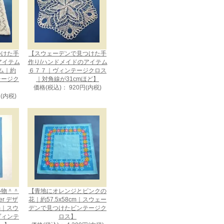
つけた手
【スウェーデンで見つけた手
アイテム
作り/ハンドメイドのアイテム
ム｜約
６７７｜ヴィンテージクロス
ンテージク
｜対角線が31cmほど】
価格(税込)： 920円(内税)
円(内税)
い物＾＾
【青地にオレンジとピンクの
uer デザ
花｜約57.5x58cm｜スウェー
cm｜スウ
デンで見つけたビンテージク
ヴィンテ
ロス】