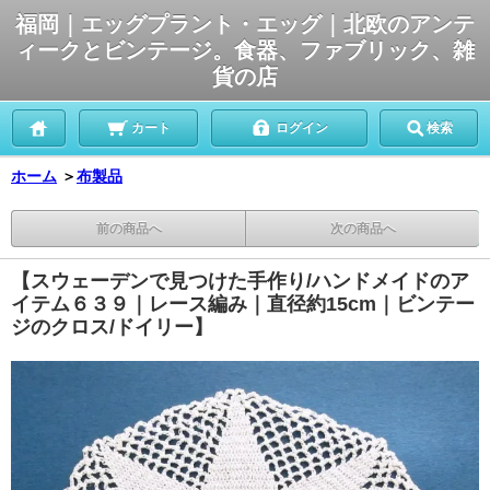
福岡｜エッグプラント・エッグ｜北欧のアンテ
ィークとビンテージ。食器、ファブリック、雑
貨の店
カート
ログイン
検索
ホーム
＞
布製品
前の商品へ
次の商品へ
【スウェーデンで見つけた手作り/ハンドメイドのア
イテム６３９｜レース編み｜直径約15cm｜ビンテー
ジのクロス/ドイリー】