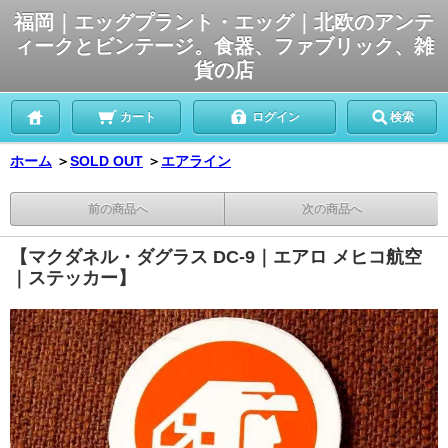
福岡｜エッグプラント・エッグ｜北欧のアンテ
ィークとビンテージ。食器、ファブリック、雑
貨の店
カート
ログイン
検索
ホーム
＞
SOLD OUT
＞
エアライン
前の商品へ
次の商品へ
【マクダネル・ダグラス DC-9｜エアロ メヒコ航空
｜ステッカー】