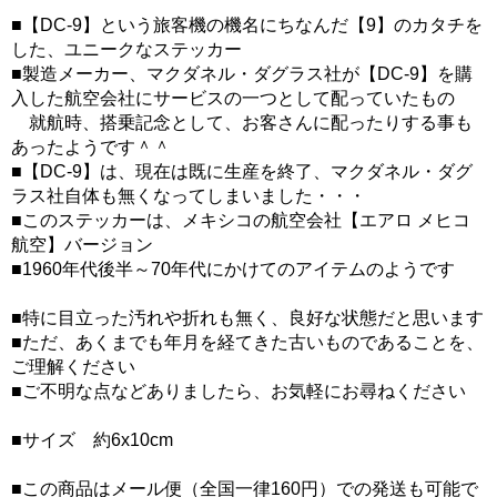
■【DC-9】という旅客機の機名にちなんだ【9】のカタチを
した、ユニークなステッカー
■製造メーカー、マクダネル・ダグラス社が【DC-9】を購
入した航空会社にサービスの一つとして配っていたもの
就航時、搭乗記念として、お客さんに配ったりする事も
あったようです＾＾
■【DC-9】は、現在は既に生産を終了、マクダネル・ダグ
ラス社自体も無くなってしまいました・・・
■このステッカーは、メキシコの航空会社【エアロ メヒコ
航空】バージョン
■1960年代後半～70年代にかけてのアイテムのようです
■特に目立った汚れや折れも無く、良好な状態だと思います
■ただ、あくまでも年月を経てきた古いものであることを、
ご理解ください
■ご不明な点などありましたら、お気軽にお尋ねください
■サイズ 約6x10cm
■この商品はメール便（全国一律160円）での発送も可能で