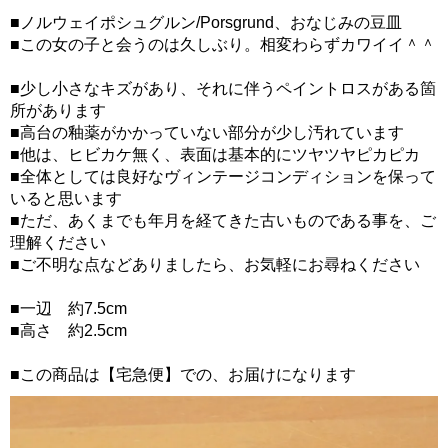
■ノルウェイポシュグルン/Porsgrund、おなじみの豆皿
■この女の子と会うのは久しぶり。相変わらずカワイイ＾＾
■少し小さなキズがあり、それに伴うペイントロスがある箇
所があります
■高台の釉薬がかかっていない部分が少し汚れています
■他は、ヒビカケ無く、表面は基本的にツヤツヤピカピカ
■全体としては良好なヴィンテージコンディションを保って
いると思います
■ただ、あくまでも年月を経てきた古いものである事を、ご
理解ください
■ご不明な点などありましたら、お気軽にお尋ねください
■一辺 約7.5cm
■高さ 約2.5cm
■この商品は【宅急便】での、お届けになります