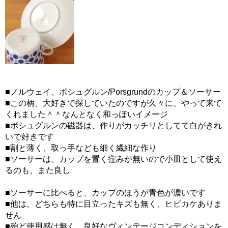
■ノルウェイ、ポシュグルン/Porsgrundのカップ＆ソーサー
■この柄、大好きで探していたのですが久々に、やって来て
くれました＾＾なんとなく和っぽいイメージ
■ポシュグルンの磁器は、作りがカッチリとしてて白がきれ
いで好きです
■割と薄く、取っ手なども細く繊細な作り
■ソーサーは、カップを置く窪みが無いので小皿として使え
るのも、また良し
■ソーサーに比べると、カップのほうが青色が濃いです
■他は、どちらも特に目立ったキズも無く、ヒビカケありま
せん
■殆ど使用感は無く、良好なヴィンテージコンディションを