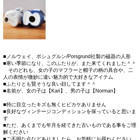
■ノルウェイ、ポシュグルン/Porsgrund社製の磁器の人形
■寒い季節になり、このふたりが、また来てくれました＾＾
そのどれも、女の子のマフラーと帽子の柄の具合や、二
人の表情が微妙に違い魅力的で大好きなアイテム
■ふたりとも賢そうな良い顔してます＾＾
■名前が、女の子は【Kari】、男の子は【Norman】
■特に目立ったキズも無くヒビカケありません
■良好なヴィンテージコンディションを保っていると思いま
す
■ただ、あくまでも年月を経てきた古いものである事をご理
解ください
■ご不明な点などありましたら、お気軽にお尋ねください