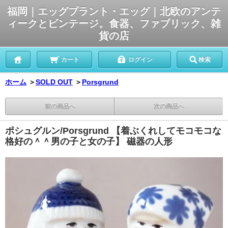
福岡｜エッグプラント・エッグ｜北欧のアンテ
ィークとビンテージ。食器、ファブリック、雑
貨の店
カート
ログイン
検索
ホーム
＞
SOLD OUT
＞
Porsgrund
前の商品へ
次の商品へ
ポシュグルン/Porsgrund 【着ぶくれしてモコモコな
格好の＾＾男の子と女の子】 磁器の人形