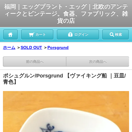
福岡｜エッグプラント・エッグ｜北欧のアンテ
ィークとビンテージ。食器、ファブリック、雑
貨の店
カート
ログイン
検索
ホーム
＞
SOLD OUT
＞
Porsgrund
前の商品へ
次の商品へ
ポシュグルン/Porsgrund 【ヴァイキング船 ｜豆皿/
青色】