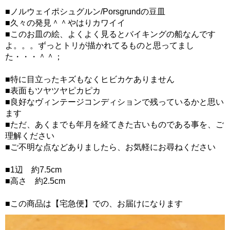
■ノルウェイポシュグルン/Porsgrundの豆皿
■久々の発見＾＾やはりカワイイ
■このお皿の絵、よくよく見るとバイキングの船なんです
よ。。。ずっとトリが描かれてるものと思ってまし
た・・・＾＾；
■特に目立ったキズもなくヒビカケありません
■表面もツヤツヤピカピカ
■良好なヴィンテージコンディションで残っているかと思い
ます
■ただ、あくまでも年月を経てきた古いものである事を、ご
理解ください
■ご不明な点などありましたら、お気軽にお尋ねください
■1辺 約7.5cm
■高さ 約2.5cm
■この商品は【宅急便】での、お届けになります