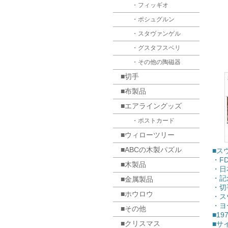
・フィッギオ
・ポシュグルン
・スタヴァンゲル
・グスタフスベリ
・その他の陶磁器
■切手
■布製品
■エアライングッズ
・ポストカード
■ウィローツリー
■ABCの木製パズル
■スウ
・F
■木製品
・日
・記
■金属製品
・切
■ホウロウ
・ス
・ヨ
■その他
■19
■クリスマス
■サ