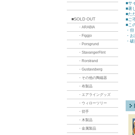
■サイ
■著
■た
■SOLD OUT
■ご
■こ
・ARABIA
・但
・お
・Figgjo
・破
・Porsgrund
・StavangerFlint
・Rorstrand
・Gustavsberg
・その他の陶磁器
・布製品
・エアライングッズ
・ウィローツリー
・切手
・木製品
・金属製品