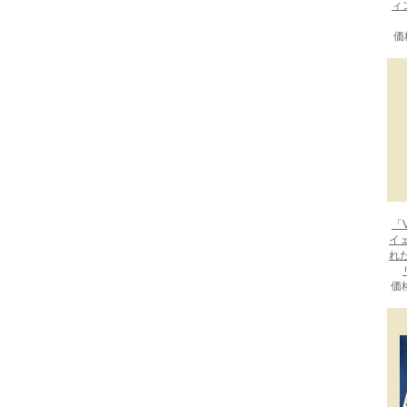
ィ
価
「V
イ
れ
価格