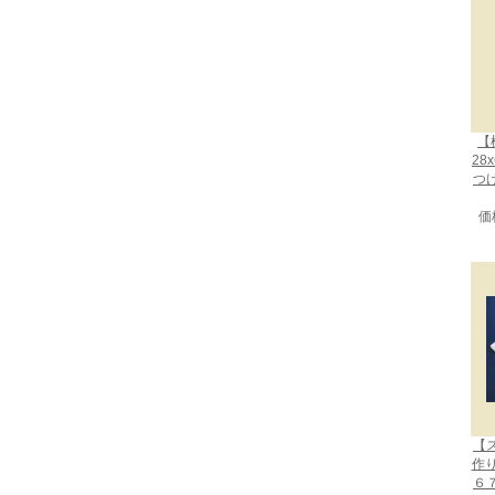
【
28
つ
価
【
作
６