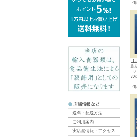
価
【
作
６
30
価
送料・配送方法
ご利用案内
実店舗情報・アクセス