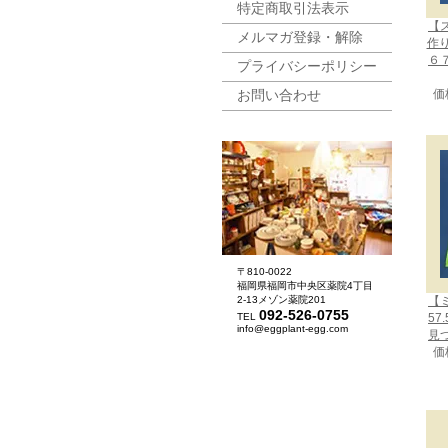
特定商取引法表示
【
メルマガ登録・解除
作
６
プライバシーポリシー
お問い合わせ
価
〒810-0022
福岡県福岡市中央区薬院4丁目
2-13メゾン薬院201
【
092-526-0755
TEL
57
info@eggplant-egg.com
見
価