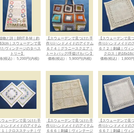
植物と詩｜BRIT B-M｜約
【スウェーデンで見つけた手
【スウェーデンで見
x63cm｜スウェーデンで見
作り/ハンドメイドのアイテム
作り/ハンドメイドの
けたヴィンテージのタペス
６７４｜グラニースクエア｜
６７２｜刺繍｜ヴィ
トリー】
トートバッグ/手提げカバン】
クロス｜約16x16
格(税込)： 5,200円(内税)
価格(税込)： 5,900円(内税)
価格(税込)： 1,800
スウェーデンで見つけた手
【スウェーデンで見つけた手
【スウェーデンで見
り/ハンドメイドのアイテム
作り/ハンドメイドのアイテム
作り/ハンドメイドの
７１｜クロスステッチ｜ヴ
６６６｜刺繍｜ヴィンテージ
６６７｜刺繍｜ヴィ