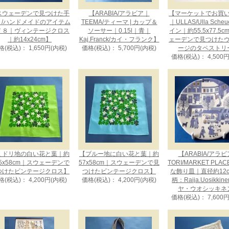
スウェーデンで見つけた手
【ARABIA/アラビア｜
【マーケットでお買
り/ハンドメイドのアイテム
TEEMA/ティーマ | カップ＆
｜ULLAS/Ulla Sche
７８｜ヴィンテージクロス
ソーサー｜0.15l｜青｜
イン｜約55.5x77.5
｜約14x24cm】
Kaj.Franck/カイ・フランク】
ェーデンで見つけた
格(税込)： 1,650円(内税)
価格(税込)： 5,700円(内税)
ージのタペストリ
価格(税込)： 4,500
ミドリ地の白い花と葉｜約
【ブルー地に白い花と葉｜約
【ARABIA/アラ
.5x58cm｜スウェーデンで
57x58cm｜スウェーデンで見
TORI/MARKET PLA
つけたビンテージクロス】
つけたビンテージクロス】
な飾り皿｜直径約12
格(税込)： 4,200円(内税)
価格(税込)： 4,200円(内税)
柄：Raija.Uosikkin
ヤ・ウオシッキネ
価格(税込)： 7,600