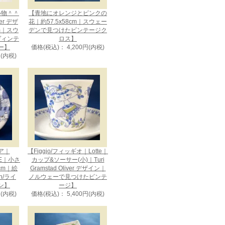
い物＾＾
【青地にオレンジとピンクの
uer デザ
花｜約57.5x58cm｜スウェー
cm｜スウ
デンで見つけたビンテージク
ヴィンテ
ロス】
ー】
価格(税込)： 4,200円(内税)
円(内税)
ビア｜
【Figgjo/フィッギオ｜Lotte｜
CE｜小さ
カップ&ソーサー(小)｜Turi
cm｜絵
Gramstad Oliver デザイン｜
en/ライ
ノルウェーで見つけたビンテ
ン】
ージ】
円(内税)
価格(税込)： 5,400円(内税)