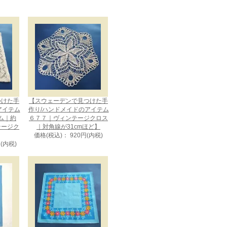
つけた手
【スウェーデンで見つけた手
アイテム
作り/ハンドメイドのアイテム
ム｜約
６７７｜ヴィンテージクロス
ンテージク
｜対角線が31cmほど】
価格(税込)： 920円(内税)
円(内税)