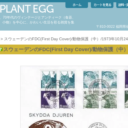
代、70年代のヴィンテージとアンティーク（食器、
、小物）を中心に、かわいい生活を彩る雑貨を集
〒810-0022 福
。
> スウェーデンのFDC(First Day Cover)/動物保護（中）/1973年10月2
スウェーデンのFDC(First Day Cover)/動物保護（中）