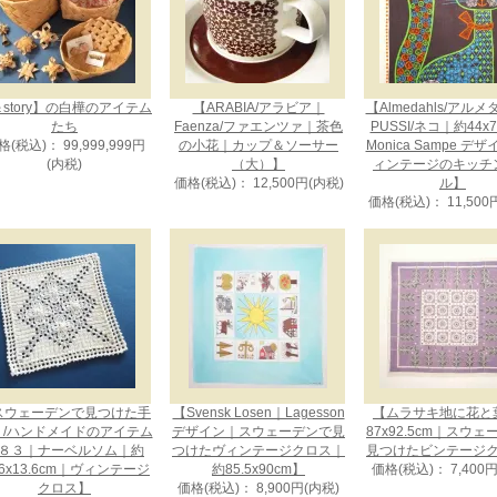
story】の白樺のアイテム
【ARABIA/アラビア｜
【Almedahls/アル
たち
Faenza/ファエンツァ｜茶色
PUSSI/ネコ｜約44x
格(税込)： 99,999,999円
の小花｜カップ＆ソーサー
Monica Sampe デ
(内税)
（大）】
ィンテージのキッチ
価格(税込)： 12,500円(内税)
ル】
価格(税込)： 11,500
スウェーデンで見つけた手
【Svensk Losen｜Lagesson
【ムラサキ地に花と
り/ハンドメイドのアイテム
デザイン｜スウェーデンで見
87x92.5cm｜スウ
８３｜ナーベルソム｜約
つけたヴィンテージクロス｜
見つけたビンテージ
.6x13.6cm｜ヴィンテージ
約85.5x90cm】
価格(税込)： 7,400
クロス】
価格(税込)： 8,900円(内税)