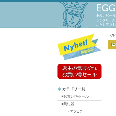
北欧の60年
ファブリック
めたお店です
TOP
■お買い得セール
■陶磁器
・アラビア