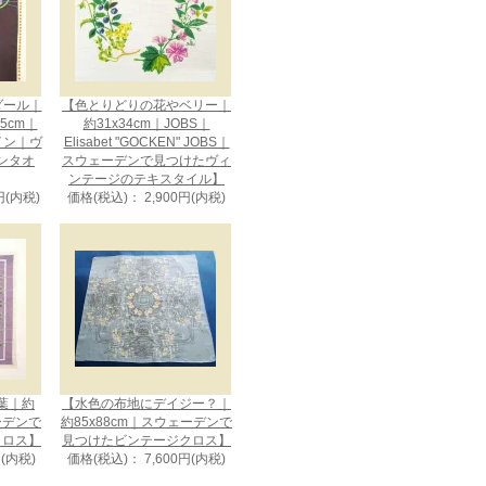
メダール｜
【色とりどりの花やベリー｜
75cm｜
約31x34cm｜JOBS｜
ザイン｜ヴ
Elisabet "GOCKEN" JOBS｜
ンタオ
スウェーデンで見つけたヴィ
ンテージのテキスタイル】
円(内税)
価格(税込)： 2,900円(内税)
葉｜約
【水色の布地にデイジー？｜
ェーデンで
約85x88cm｜スウェーデンで
クロス】
見つけたビンテージクロス】
円(内税)
価格(税込)： 7,600円(内税)