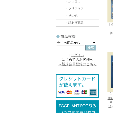
・ホウロウ
・クリスマス
・その他
・訳あり商品
【＆
価
[ログイン]
はじめてのお客様へ
→新規会員登録はこちら
【
作
６
13