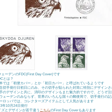
ェーデンのFDC(First Day Cover)です
DCとは？
本では「初便カバー」とか「初日カバー」と呼ばれているようです
念切手発行日初日にのみ、その切手が貼られた封筒に特別にデザインさ
手のデザインと共に、消印のデザインもまた魅力的ですので、どうぞ注
ウェーデンのみならず、世界のいろんな国々の郵便局で、切手発行の記
ーロッパでは、コレクターズアイテムとして人気があります
73年10月24日発行
イズとデザインが若干違う
こちら
のFirst Day Coverもあります