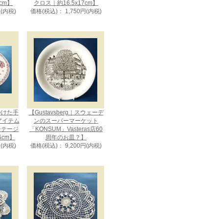
cm】
クロス｜約16.5x17cm】
円(内税)
価格(税込)： 1,750円(内税)
つけた手
【Gustavsberg｜スウェーデ
アイテム
ンのスーパーマーケット
ンテージ
「KONSUM」Vasteras店60
5cm】
周年のお皿？】
円(内税)
価格(税込)： 9,200円(内税)