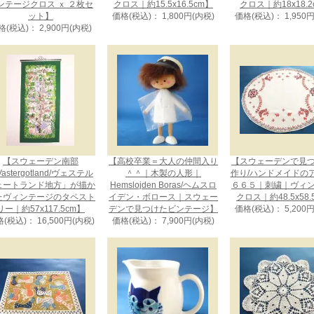
ンテージクロス ｘ ２枚セ
クロス｜約15.5x16.5cm】
クロス｜約18x18.2
ット】
価格(税込)： 1,800円(内税)
価格(税込)： 1,950
格(税込)： 2,900円(内税)
【スウェーデン南部
【高校卒業＝大人の仲間入り
【スウェーデンで見
astergotland/ヴェステル
＾＾｜木製の人形｜
作り/ハンドメイドの
ェートランド地方」が描か
Hemslojden Boras/ヘムスロ
６６５｜刺繍｜ヴィ
たヴィンテージのタペスト
イデン・ボロース｜スウェー
クロス｜約48.5x58.
リー｜約57x117.5cm】
デンで見つけたビンテージ】
価格(税込)： 5,200
(税込)： 16,500円(内税)
価格(税込)： 7,900円(内税)