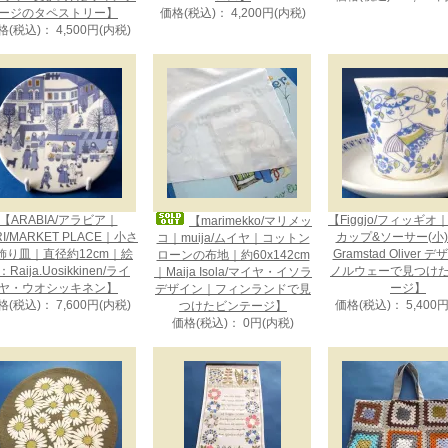
ージのタペストリー】
価格(税込)： 4,200円(内税)
格(税込)： 4,500円(内税)
【ARABIA/アラビア｜
【Figgjo/フィッギオ｜L
【marimekko/マリメッ
RI/MARKET PLACE｜小さ
カップ&ソーサー(小)｜
コ｜muija/ムイヤ｜コットン
飾り皿｜直径約12cm｜絵
Gramstad Oliver 
ローンの布地｜約60x142cm
Raija.Uosikkinen/ライ
ノルウェーで見つけ
｜Maija Isola/マイヤ・イソラ
ヤ・ウオシッキネン】
ージ】
デザイン｜フィンランドで見
格(税込)： 7,600円(内税)
価格(税込)： 5,400
つけたビンテージ】
価格(税込)： 0円(内税)