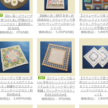
【植物と詩｜BRIT B-M｜約
【スウェーデンで見
【白い花｜スウェーデ
28x63cm｜スウェーデンで見
作り/ハンドメイドの
で見つけた丸い/円形のヴィ
つけたヴィンテージのタペス
６７４｜グラニース
テージクロス｜直径約20～
トリー】
トートバッグ/手提げ
20.5cm】
価格(税込)： 5,200円(内税)
価格(税込)： 5,900
価格(税込)： 0円(内税)
スウェーデンで見つけた手
【スウェーデンで見
【スウェーデンで見つ
り/ハンドメイドのアイテム
作り/ハンドメイドの
けた手作り/ハンドメイドのア
６９｜刺繍やクロスステッ
６７１｜クロスステ
イテム６７０｜ハーダンガー
｜ヴィンテージクロス｜約
ィンテージクロス ｘ
刺繍｜ヴィンテージクロス｜
35x36cm】
ット】
約19.2x19.2cm】
格(税込)： 3,400円(内税)
価格(税込)： 2,900
価格(税込)： 0円(内税)