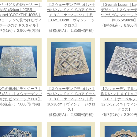
色とりどりの花やベリー｜
【スウェーデンで見つけた手
【Svensk Losen｜La
約31x34cm｜JOBS｜
作り/ハンドメイドのアイテム
デザイン｜スウェー
isabet "GOCKEN" JOBS｜
６８３｜ナーベルソム｜約
つけたヴィンテージ
ウェーデンで見つけたヴィ
13.6x13.6cm｜ヴィンテージ
約85.5x90cm
テージのテキスタイル】
クロス】
価格(税込)： 8,900
格(税込)： 2,900円(内税)
価格(税込)： 1,350円(内税)
水色の布地にデイジー？｜
【スウェーデンで見つけた手
【スウェーデンで見
5x88cm｜スウェーデンで
作り/ハンドメイドのアイテム
作り/ハンドメイドの
つけたビンテージクロス】
６８０｜ナーベルソム｜約
６８１｜ナーベルソ
格(税込)： 7,600円(内税)
30x30cm｜ヴィンテージクロ
32.5x32.5cm｜ヴ
ス】
クロス】
価格(税込)： 2,300円(内税)
価格(税込)： 2,300