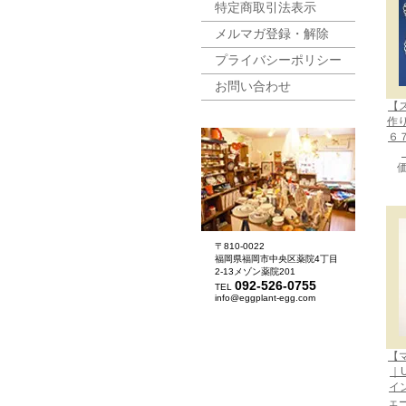
特定商取引法表示
メルマガ登録・解除
プライバシーポリシー
お問い合わせ
【
作
６
価
〒810-0022
福岡県福岡市中央区薬院4丁目
2-13メゾン薬院201
092-526-0755
TEL
info@eggplant-egg.com
【
｜U
イン
ェ