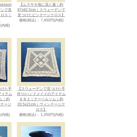
gesson
【ムラサキ地に花と葉｜約
デンで見
87x92.5cm｜スウェーデンで
クロス｜
見つけたビンテージクロス】
】
価格(税込)： 7,400円(内税)
円(内税)
つけた手
【スウェーデンで見つけた手
アイテム
作り/ハンドメイドのアイテム
ム｜約
６８２｜ナーベルソム｜約
ィンテージ
20.5x21cm｜ヴィンテージク
ロス】
円(内税)
価格(税込)： 1,350円(内税)