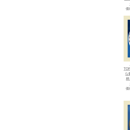
価
TO
な
柄：
価