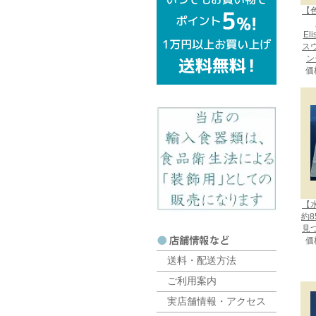
【
El
ス
ン
価
【
約8
見
価
送料・配送方法
ご利用案内
実店舗情報・アクセス