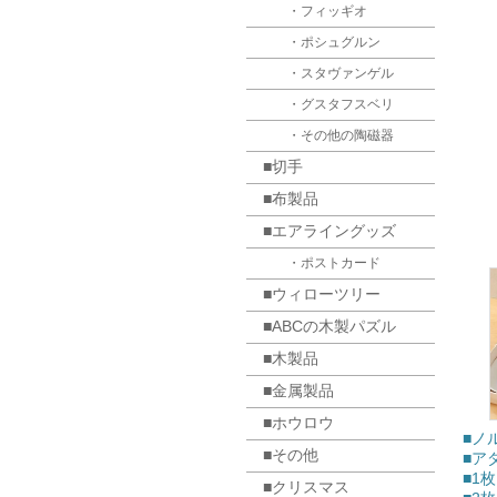
・フィッギオ
・ポシュグルン
・スタヴァンゲル
・グスタフスベリ
・その他の陶磁器
■切手
■布製品
■エアライングッズ
・ポストカード
■ウィローツリー
■ABCの木製パズル
■木製品
■金属製品
■ホウロウ
■ノル
■その他
■ア
■1
■クリスマス