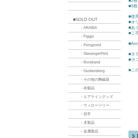
■2
■3
■使
■SOLD OUT
■オ
■あ
・ARABIA
■ご
・Figgjo
■An
・Porsgrund
・StavangerFlint
■タテ
■ヨ
・Rorstrand
■こ
・Gustavsberg
・その他の陶磁器
・布製品
・エアライングッズ
・ウィローツリー
・切手
・木製品
・金属製品