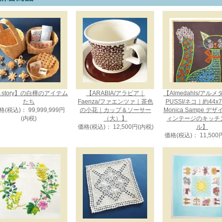
story】の白樺のアイテム
【ARABIA/アラビア｜
【Almedahls/アル
たち
Faenza/ファエンツァ｜茶色
PUSSI/ネコ｜約44x
格(税込)： 99,999,999円
の小花｜カップ＆ソーサー
Monica Sampe デ
(内税)
（大）】
ィンテージのキッチ
価格(税込)： 12,500円(内税)
ル】
価格(税込)： 11,500