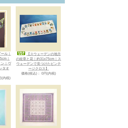
メダール｜
【スウェーデンの地方
75cm｜
の紋章と花｜約31x75cm｜ス
ザイン｜ヴ
ウェーデンで見つけたビンテ
ンタオ
ージクロス】
価格(税込)： 0円(内税)
円(内税)