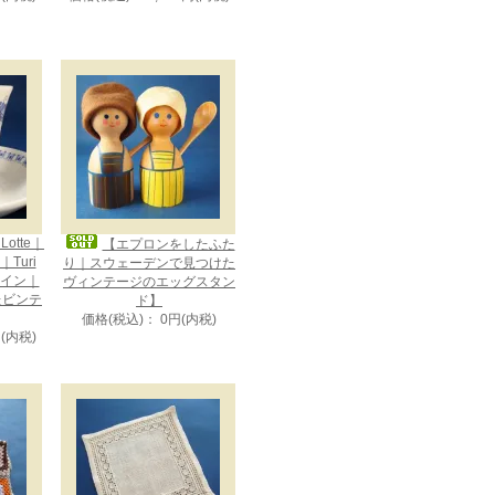
otte｜
【エプロンをしたふた
Turi
り｜スウェーデンで見つけた
デザイン｜
ヴィンテージのエッグスタン
たビンテ
ド】
価格(税込)： 0円(内税)
円(内税)