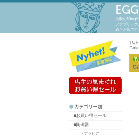
北欧の60年
ファブリック
めたお店です
TOP
Gal
G
■お買い得セール
■陶磁器
・アラビア