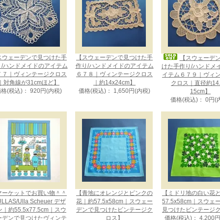
スウェーデンで見つけた手
【スウェーデンで見つけた手
【スウェーデ
り/ハンドメイドのアイテム
作り/ハンドメイドのアイテム
けた手作り/ハンドメ
７７｜ヴィンテージクロス
６７８｜ヴィンテージクロス
イテム６７９｜ヴィ
｜対角線が31cmほど】
｜約14x24cm】
クロス｜直径約14.
格(税込)： 920円(内税)
価格(税込)： 1,650円(内税)
15cm】
価格(税込)： 0円(
マーケットでお買い物＾＾
【青地にオレンジとピンクの
【ミドリ地の白い花
LLAS/Ulla Scheuer デザ
花｜約57.5x58cm｜スウェー
57.5x58cm｜スウ
｜約55.5x77.5cm｜スウ
デンで見つけたビンテージク
見つけたビンテージ
ーデンで見つけたヴィンテ
ロス】
価格(税込)： 4,200