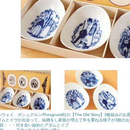
ウェイ、ポシュグルン/Porsgrund社の【The Old Story】3枚組みのお
ダムとイヴが出会って、結婚をし家族が増えて年を重ねる様子が3枚の
枚目・・・付き合い始めたアダムとイブ