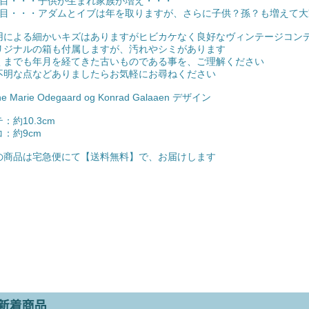
枚目・・・子供が生まれ家族が増え・・・
枚目・・・アダムとイブは年を取りますが、さらに子供？孫？も増えて
用による細かいキズはありますがヒビカケなく良好なヴィンテージコン
リジナルの箱も付属しますが、汚れやシミがあります
くまでも年月を経てきた古いものである事を、ご理解ください
不明な点などありましたらお気軽にお尋ねください
ne Marie Odegaard og Konrad Galaaen デザイン
：約10.3cm
コ：約9cm
の商品は宅急便にて【送料無料】で、お届けします