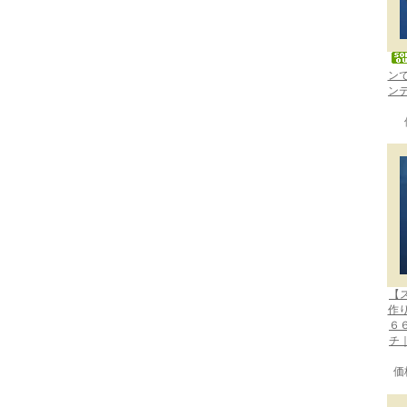
ン
ン
【
作
６
チ
価