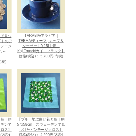
【ARABIA/アラビア｜
ンで見つ
TEEMA/ティーマ | カップ＆
イドのア
ソーサー｜0.15l｜青｜
ンテージ
Kaj.Franck/カイ・フランク】
5～
価格(税込)： 5,700円(内税)
内税)
と葉｜約
【ブルー地に白い花と葉｜約
ェーデンで
57x58cm｜スウェーデンで見
クロス】
つけたビンテージクロス】
円(内税)
価格(税込)： 4,200円(内税)