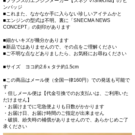
■フランスのエンジンメーカー【スネクマ/Snecma】の ピ
ンバッジ
■これまた、なかなか手に入らない珍しいアイテムかと
■エンジンの型式は不明。裏に「SNECMA NEWS
CONCEPT」の刻印があります
■細かいキズが幾分かあります
■新品ではありませんので、その点をご理解ください
■ご不明な点などありましたら、お気軽にお尋ねください
■サイズ ヨコ約2.6ｘタテ約1.5cm
■この商品はメール便（全国一律160円）での発送も可能で
す
・但しメール便は【代金引換でのお支払いは、ご利用いた
だけません】
・お届けまでに宅急便よりも日数がかかります
・お届け日、お届け時間のご指定が出来ません
・破損、紛失時の補償がありませんので、あらかじめご了
承ください