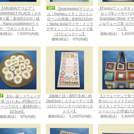
【ARABIA/アラビア｜
【Figgjo/フィッギオ｜L
【marimekko/マリメッ
RI/MARKET PLACE｜小さ
カップ&ソーサー(小)｜
コ｜muija/ムイヤ｜コットン
飾り皿｜直径約12cm｜絵
Gramstad Oliver 
ローンの布地｜約60x142cm
Raija.Uosikkinen/ライ
ノルウェーで見つけ
｜Maija Isola/マイヤ・イソラ
ヤ・ウオシッキネン】
ージ】
デザイン｜フィンランドで見
格(税込)： 7,600円(内税)
価格(税込)： 5,400
つけたビンテージ】
価格(税込)： 0円(内税)
【植物と詩｜BRIT B-M｜約
【スウェーデンで見
【白い花｜スウェーデ
28x63cm｜スウェーデンで見
作り/ハンドメイドの
で見つけた丸い/円形のヴィ
つけたヴィンテージのタペス
６７４｜グラニース
テージクロス｜直径約20～
トリー】
トートバッグ/手提げ
20.5cm】
価格(税込)： 5,200円(内税)
価格(税込)： 5,900
価格(税込)： 0円(内税)