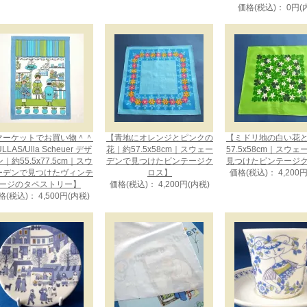
価格(税込)： 0円(
マーケットでお買い物＾＾
【青地にオレンジとピンクの
【ミドリ地の白い花
LLAS/Ulla Scheuer デザ
花｜約57.5x58cm｜スウェー
57.5x58cm｜スウ
｜約55.5x77.5cm｜スウ
デンで見つけたビンテージク
見つけたビンテージ
ーデンで見つけたヴィンテ
ロス】
価格(税込)： 4,200
ージのタペストリー】
価格(税込)： 4,200円(内税)
格(税込)： 4,500円(内税)