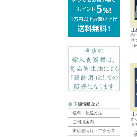
【
約8
見
価
送料・配送方法
【
作
ご利用案内
６
実店舗情報・アクセス
価