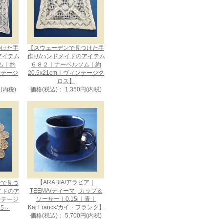
つけた手
【スウェーデンで見つけた手
アイテム
作り/ハンドメイドのアイテム
ム｜約
６８２｜ナーベルソム｜約
ィンテージ
20.5x21cm｜ヴィンテージク
ロス】
円(内税)
価格(税込)： 1,350円(内税)
【ARABIA/アラビア｜
ンで見つ
TEEMA/ティーマ | カップ＆
イドのア
ソーサー｜0.15l｜青｜
ンテージ
Kaj.Franck/カイ・フランク】
5～
価格(税込)： 5,700円(内税)