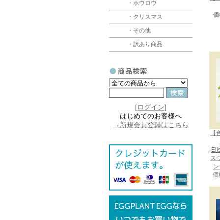
・ホウロウ
価
・クリスマス
・その他
・訳あり商品
[ログイン]
はじめてのお客様へ
→新規会員登録はこちら
【
El
ス
ン
価