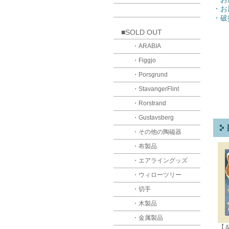
・お
・破
■SOLD OUT
・ARABIA
・Figgjo
・Porsgrund
・StavangerFlint
・Rorstrand
・Gustavsberg
・その他の陶磁器
・布製品
・エアライングッズ
・ウィローツリー
・切手
・木製品
・金属製品
【＆