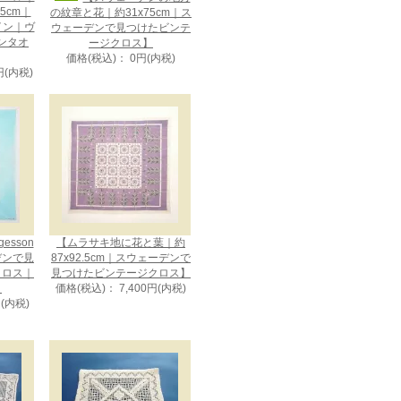
75cm｜
の紋章と花｜約31x75cm｜ス
ザイン｜ヴ
ウェーデンで見つけたビンテ
ンタオ
ージクロス】
価格(税込)： 0円(内税)
円(内税)
gesson
【ムラサキ地に花と葉｜約
デンで見
87x92.5cm｜スウェーデンで
クロス｜
見つけたビンテージクロス】
】
価格(税込)： 7,400円(内税)
円(内税)