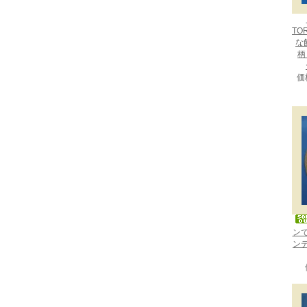
TO
な
柄：
価
ン
ン