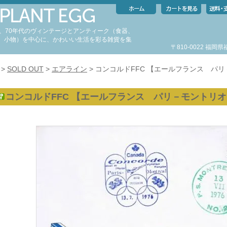
代、70年代のヴィンテージとアンティーク（食器、
、小物）を中心に、かわいい生活を彩る雑貨を集
〒810-0022 福
。
>
SOLD OUT
>
エアライン
> コンコルドFFC 【エールフランス パリ
コンコルドFFC 【エールフランス パリ－モントリオー