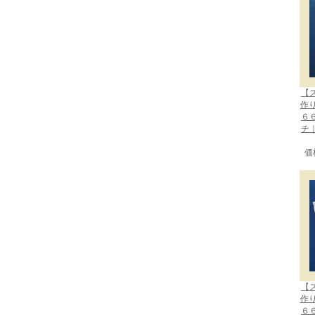
【
作
６
チ
価
【
作
６