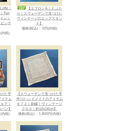
otte｜
【エプロンをしたふた
Turi
り｜スウェーデンで見つけた
デザイン｜
ヴィンテージのエッグスタン
たビンテ
ド】
価格(税込)： 0円(内税)
円(内税)
つけた手
【スウェーデンで見つけた手
アイテム
作り/ハンドメイドのアイテム
クエア｜
６７２｜刺繍｜ヴィンテージ
カバン】
クロス｜約16x16cm】
円(内税)
価格(税込)： 1,800円(内税)