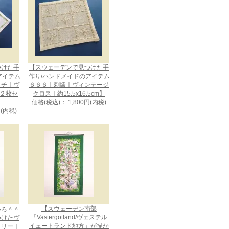
つけた手
【スウェーデンで見つけた手
アイテム
作り/ハンドメイドのアイテム
ッチ｜ヴ
６６６｜刺繍｜ヴィンテージ
 ２枚セ
クロス｜約15.5x16.5cm】
価格(税込)： 1,800円(内税)
円(内税)
【スウェーデン南部
いろ＾＾
「Vastergotland/ヴェステル
つけたヴ
イェートランド地方」が描か
トリー｜