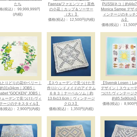
たち
Faenza/ファエンツァ｜茶色
PUSSI/ネコ｜約44x
格(税込)： 99,999,999円
の小花｜カップ＆ソーサー
Monica Sampe デ
(内税)
（大）】
ィンテージのキッチ
価格(税込)： 12,500円(内税)
ル】
価格(税込)： 11,500
色とりどりの花やベリー｜
【スウェーデンで見つけた手
【Svensk Losen｜La
約31x34cm｜JOBS｜
作り/ハンドメイドのアイテム
デザイン｜スウェー
isabet "GOCKEN" JOBS｜
６８３｜ナーベルソム｜約
つけたヴィンテージ
ウェーデンで見つけたヴィ
13.6x13.6cm｜ヴィンテージ
約85.5x90cm
テージのテキスタイル】
クロス】
価格(税込)： 8,900
格(税込)： 2,900円(内税)
価格(税込)： 1,350円(内税)