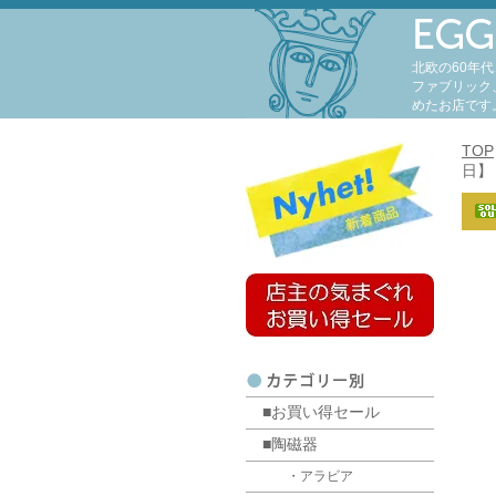
北欧の60年
ファブリック
めたお店です
TOP
日】
■お買い得セール
■陶磁器
・アラビア