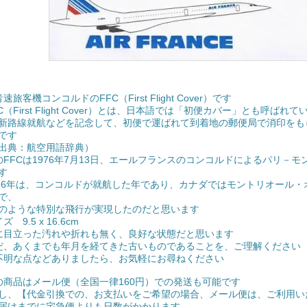
速旅客機コンコルドのFFC（First Flight Cover）です
FC（First Flight Cover）とは、日本語では「初便カバー」とも呼ばれ
路線就航などを記念して、初便で運ばれて到着地の郵便局で消印をも
です
典：航空用語辞典）
のFFCは1976年7月13日、エールフランスのコンコルドによるパリ－
す
976年は、コンコルドが就航した年であり、カナダではモントリオール
で、
ような特別な飛行が実現したのだと思います
ズ 9.5 x 16.6cm
に目立った汚れや折れも無く、良好な状態だと思います
だ、あくまでも年月を経てきた古いものであることを、ご理解ください
不明な点などありましたら、お気軽にお尋ねください
の商品はメール便（全国一律160円）での発送も可能です
し、【代金引換での、お支払いをご希望の場合、メール便は、ご利用い
届けまでに宅急便よりも日数がかかります