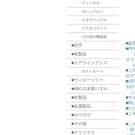
・フィッギオ
・ポシュグルン
・スタヴァンゲル
・グスタフスベリ
・その他の陶磁器
■超音
■切手
■F
■布製品
「新
そう
■エアライングッズ
（出
■こ
・ポストカード
ので
■ウィローツリー
■1
るの
■ABCの木製パズル
この
■木製品
■サイ
■特
■金属製品
■た
■ご
■ホウロウ
■その他
■こ
・但
■クリスマス
・お