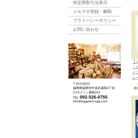
特定商取引法表示
メルマガ登録・解除
プライバシーポリシー
お問い合わせ
【
｜U
イン
ェ
〒810-0022
価
福岡県福岡市中央区薬院4丁目
2-13メゾン薬院201
092-526-0755
TEL
info@eggplant-egg.com