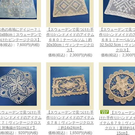
水色の布地にデイジー？｜
【スウェーデンで見つけた手
【スウェーデンで見
5x88cm｜スウェーデンで
作り/ハンドメイドのアイテム
作り/ハンドメイドの
つけたビンテージクロス】
６８０｜ナーベルソム｜約
６８１｜ナーベルソ
格(税込)： 7,600円(内税)
30x30cm｜ヴィンテージクロ
32.5x32.5cm｜ヴ
ス】
クロス】
価格(税込)： 2,300円(内税)
価格(税込)： 2,300
スウェーデンで見つけた手
【スウェーデンで見つけた手
【スウェーデ
り/ハンドメイドのアイテム
作り/ハンドメイドのアイテム
けた手作り/ハンドメ
７７｜ヴィンテージクロス
６７８｜ヴィンテージクロス
イテム６７９｜ヴィ
｜対角線が31cmほど】
｜約14x24cm】
クロス｜直径約14.
格(税込)： 920円(内税)
価格(税込)： 1,650円(内税)
15cm】