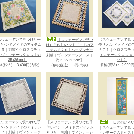
スウェーデンで見つけた手
【スウェーデンで見
【スウェーデンで見つ
り/ハンドメイドのアイテム
作り/ハンドメイドの
けた手作り/ハンドメイドのア
６９｜刺繍やクロスステッ
６７１｜クロスステ
イテム６７０｜ハーダンガー
｜ヴィンテージクロス｜約
ィンテージクロス ｘ
刺繍｜ヴィンテージクロス｜
35x36cm】
ット】
約19.2x19.2cm】
格(税込)： 3,400円(内税)
価格(税込)： 2,900
価格(税込)： 0円(内税)
スウェーデンで見つけた手
【スウェーデンで見つけた手
【日常のいろ
り/ハンドメイドのアイテム
作り/ハンドメイドのアイテム
｜スウェーデンで見
６７｜刺繍｜ヴィンテージ
６６８｜刺繍｜ヴィンテージ
ィンテージのタペス