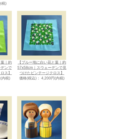
内税)
と葉｜約
【ブルー地に白い花と葉｜約
ェーデンで
57x58cm｜スウェーデンで見
クロス】
つけたビンテージクロス】
円(内税)
価格(税込)： 4,200円(内税)