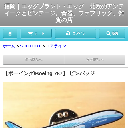
福岡｜エッグプラント・エッグ｜北欧のアンテ
ィークとビンテージ。食器、ファブリック、雑
貨の店
カート
ログイン
検索
ホーム
＞
SOLD OUT
＞
エアライン
前の商品へ
次の商品へ
【ボーイング/Boeing 787】 ピンバッジ