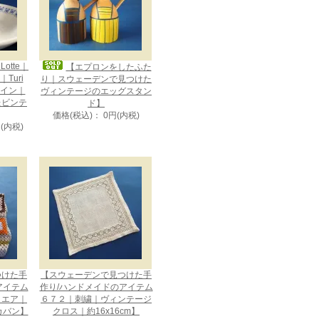
otte｜
【エプロンをしたふた
Turi
り｜スウェーデンで見つけた
デザイン｜
ヴィンテージのエッグスタン
たビンテ
ド】
価格(税込)： 0円(内税)
円(内税)
つけた手
【スウェーデンで見つけた手
アイテム
作り/ハンドメイドのアイテム
クエア｜
６７２｜刺繍｜ヴィンテージ
カバン】
クロス｜約16x16cm】