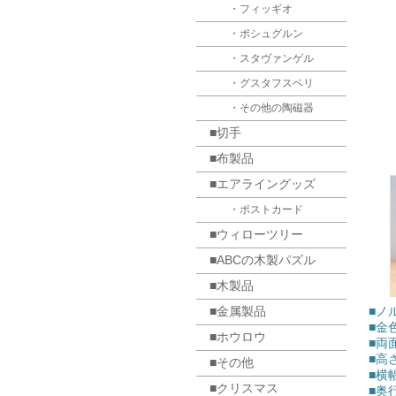
・フィッギオ
・ポシュグルン
・スタヴァンゲル
・グスタフスベリ
・その他の陶磁器
■切手
■布製品
■エアライングッズ
・ポストカード
■ウィローツリー
■ABCの木製パズル
■木製品
■金属製品
■ノ
■金
■ホウロウ
■両
■高
■その他
■横
■クリスマス
■奥