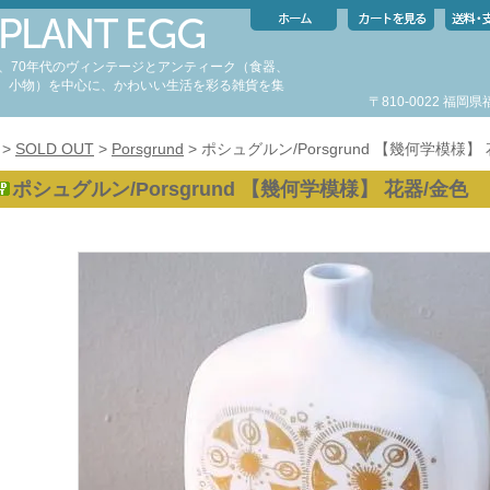
代、70年代のヴィンテージとアンティーク（食器、
、小物）を中心に、かわいい生活を彩る雑貨を集
〒810-0022 福
。
>
SOLD OUT
>
Porsgrund
> ポシュグルン/Porsgrund 【幾何学模様】
ポシュグルン/Porsgrund 【幾何学模様】 花器/金色