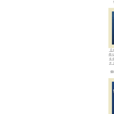
【
作
６
チ
価