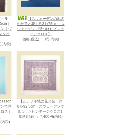
メダール｜
【スウェーデンの地方
75cm｜
の紋章と花｜約31x75cm｜ス
ザイン｜ヴ
ウェーデンで見つけたビンテ
ンタオ
ージクロス】
価格(税込)： 0円(内税)
円(内税)
gesson
【ムラサキ地に花と葉｜約
デンで見
87x92.5cm｜スウェーデンで
クロス｜
見つけたビンテージクロス】
】
価格(税込)： 7,400円(内税)
円(内税)