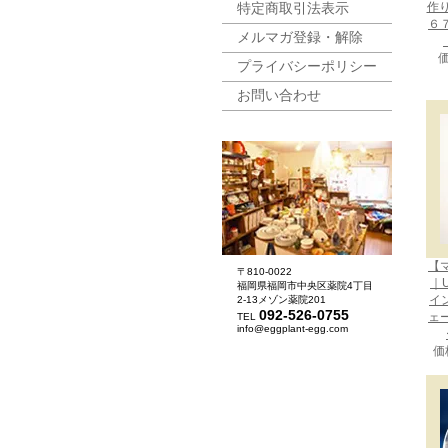
特定商取引法表示
作
６
メルマガ登録・解除
価
プライバシーポリシー
お問い合わせ
【
〒810-0022
｜U
福岡県福岡市中央区薬院4丁目
イン
2-13メゾン薬院201
092-526-0755
ェ
TEL
info@eggplant-egg.com
価