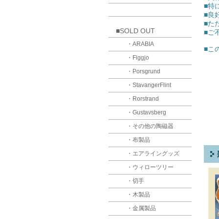
■特
■良
■た
■SOLD OUT
■ご
・ARABIA
■こ
・Figgjo
・Porsgrund
・StavangerFlint
・Rorstrand
・Gustavsberg
・その他の陶磁器
・布製品
・エアライングッズ
・ウィローツリー
・切手
・木製品
・金属製品