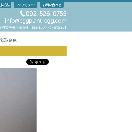
岡県福岡市中央区薬院4丁目2-13メゾン薬院201
 花器/金色