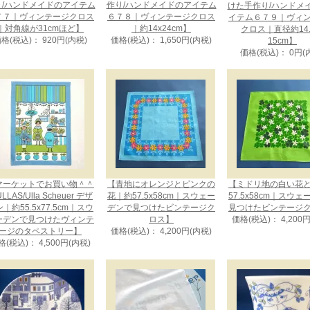
り/ハンドメイドのアイテム
作り/ハンドメイドのアイテム
けた手作り/ハンドメ
７７｜ヴィンテージクロス
６７８｜ヴィンテージクロス
イテム６７９｜ヴィ
｜対角線が31cmほど】
｜約14x24cm】
クロス｜直径約14.
格(税込)： 920円(内税)
価格(税込)： 1,650円(内税)
15cm】
価格(税込)： 0円(
マーケットでお買い物＾＾
【青地にオレンジとピンクの
【ミドリ地の白い花
LLAS/Ulla Scheuer デザ
花｜約57.5x58cm｜スウェー
57.5x58cm｜スウ
｜約55.5x77.5cm｜スウ
デンで見つけたビンテージク
見つけたビンテージ
ーデンで見つけたヴィンテ
ロス】
価格(税込)： 4,200
ージのタペストリー】
価格(税込)： 4,200円(内税)
格(税込)： 4,500円(内税)