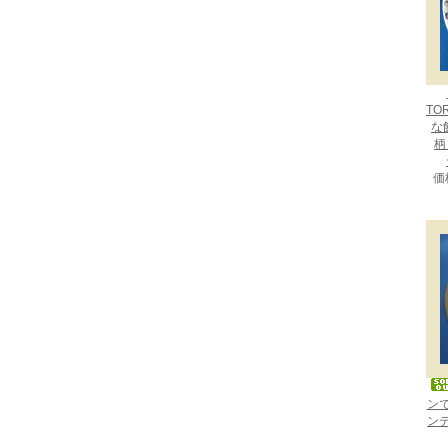
TO
な
柄：
価
ン
ン