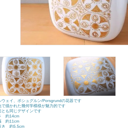
ルウェイ、ポシュグルン/Porsgrundの花器です
色で描かれた幾何学模様が魅力的です
面とも同じデザインです
さ 約14cm
幅 約11cm
行き 約5.5cm