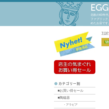
北欧の60年
ファブリック
めたお店です
TOP
■お買い得セール
■陶磁器
・アラビア