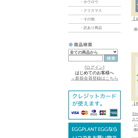
・ホウロウ
・クリスマス
【＆
・その他
・訳あり商品
価
[ログイン]
はじめてのお客様へ
→新規会員登録はこちら
【
El
ス
ン
価