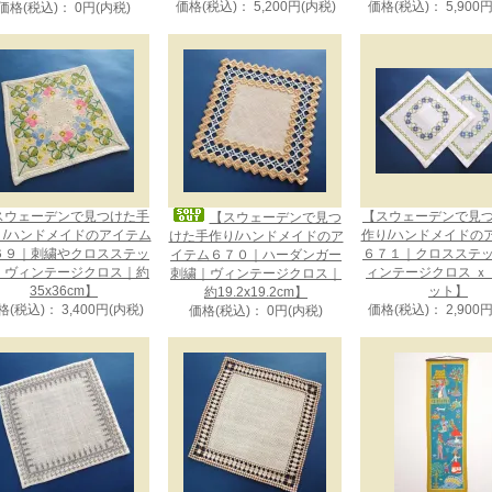
価格(税込)： 5,200円(内税)
価格(税込)： 5,900
価格(税込)： 0円(内税)
スウェーデンで見つけた手
【スウェーデンで見
【スウェーデンで見つ
り/ハンドメイドのアイテム
作り/ハンドメイドの
けた手作り/ハンドメイドのア
６９｜刺繍やクロスステッ
６７１｜クロスステ
イテム６７０｜ハーダンガー
｜ヴィンテージクロス｜約
ィンテージクロス ｘ
刺繍｜ヴィンテージクロス｜
35x36cm】
ット】
約19.2x19.2cm】
格(税込)： 3,400円(内税)
価格(税込)： 2,900
価格(税込)： 0円(内税)