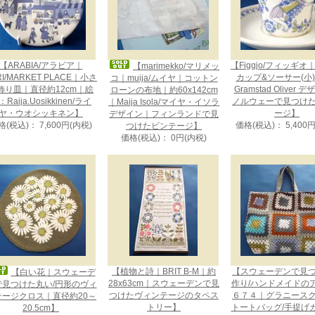
【ARABIA/アラビア｜
【Figgjo/フィッギオ｜L
【marimekko/マリメッ
RI/MARKET PLACE｜小さ
カップ&ソーサー(小)｜
コ｜muija/ムイヤ｜コットン
飾り皿｜直径約12cm｜絵
Gramstad Oliver 
ローンの布地｜約60x142cm
Raija.Uosikkinen/ライ
ノルウェーで見つけ
｜Maija Isola/マイヤ・イソラ
ヤ・ウオシッキネン】
ージ】
デザイン｜フィンランドで見
格(税込)： 7,600円(内税)
価格(税込)： 5,400
つけたビンテージ】
価格(税込)： 0円(内税)
【植物と詩｜BRIT B-M｜約
【スウェーデンで見
【白い花｜スウェーデ
28x63cm｜スウェーデンで見
作り/ハンドメイドの
で見つけた丸い/円形のヴィ
つけたヴィンテージのタペス
６７４｜グラニース
テージクロス｜直径約20～
トリー】
トートバッグ/手提げ
20.5cm】