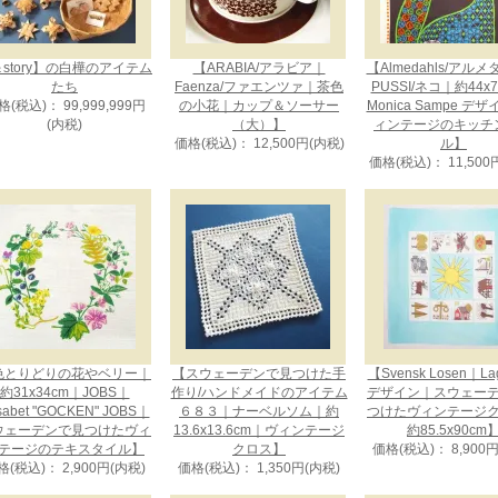
story】の白樺のアイテム
【ARABIA/アラビア｜
【Almedahls/アル
たち
Faenza/ファエンツァ｜茶色
PUSSI/ネコ｜約44x
格(税込)： 99,999,999円
の小花｜カップ＆ソーサー
Monica Sampe デ
(内税)
（大）】
ィンテージのキッチ
価格(税込)： 12,500円(内税)
ル】
価格(税込)： 11,500
色とりどりの花やベリー｜
【スウェーデンで見つけた手
【Svensk Losen｜La
約31x34cm｜JOBS｜
作り/ハンドメイドのアイテム
デザイン｜スウェー
isabet "GOCKEN" JOBS｜
６８３｜ナーベルソム｜約
つけたヴィンテージ
ウェーデンで見つけたヴィ
13.6x13.6cm｜ヴィンテージ
約85.5x90cm
テージのテキスタイル】
クロス】
価格(税込)： 8,900
格(税込)： 2,900円(内税)
価格(税込)： 1,350円(内税)