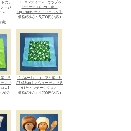
TEEMA/ティーマ | カップ＆
イドのア
ソーサー｜0.15l｜青｜
ンテージ
Kaj.Franck/カイ・フランク】
5～
価格(税込)： 5,700円(内税)
内税)
と葉｜約
【ブルー地に白い花と葉｜約
ェーデンで
57x58cm｜スウェーデンで見
クロス】
つけたビンテージクロス】
円(内税)
価格(税込)： 4,200円(内税)