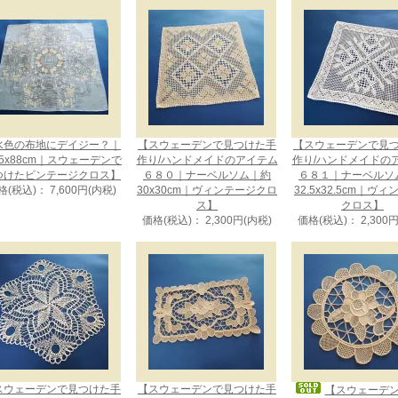
水色の布地にデイジー？｜
【スウェーデンで見つけた手
【スウェーデンで見
5x88cm｜スウェーデンで
作り/ハンドメイドのアイテム
作り/ハンドメイドの
つけたビンテージクロス】
６８０｜ナーベルソム｜約
６８１｜ナーベルソ
格(税込)： 7,600円(内税)
30x30cm｜ヴィンテージクロ
32.5x32.5cm｜ヴ
ス】
クロス】
価格(税込)： 2,300円(内税)
価格(税込)： 2,300
スウェーデンで見つけた手
【スウェーデンで見つけた手
【スウェーデ