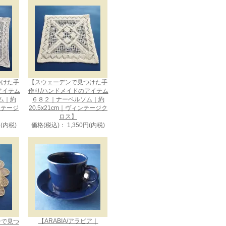
つけた手
【スウェーデンで見つけた手
アイテム
作り/ハンドメイドのアイテム
ム｜約
６８２｜ナーベルソム｜約
ィンテージ
20.5x21cm｜ヴィンテージク
ロス】
円(内税)
価格(税込)： 1,350円(内税)
【ARABIA/アラビア｜
ンで見つ