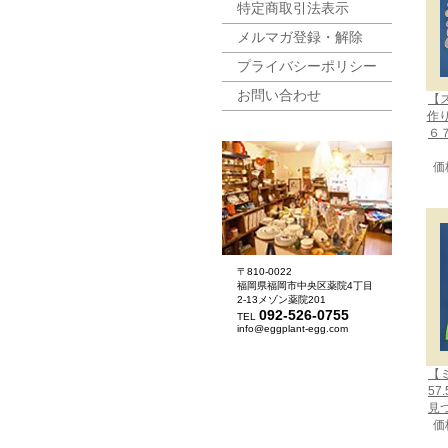
特定商取引法表示
メルマガ登録・解除
プライバシーポリシー
お問い合わせ
【
作
６
価
〒810-0022
福岡県福岡市中央区薬院4丁目
2-13メゾン薬院201
092-526-0755
TEL
info@eggplant-egg.com
【
57
見
価