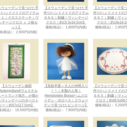
スウェーデンで見つけた手
【スウェーデンで見つけた手
【スウェーデンで見
り/ハンドメイドのアイテム
作り/ハンドメイドのアイテム
作り/ハンドメイドの
７１｜クロスステッチ｜ヴ
６６６｜刺繍｜ヴィンテージ
６６７｜刺繍｜ヴィ
ンテージクロス ｘ ２枚セ
クロス｜約15.5x16.5cm】
クロス｜約18x18.2
ット】
価格(税込)： 1,800円(内税)
価格(税込)： 1,950
格(税込)： 2,900円(内税)
【スウェーデン南部
【高校卒業＝大人の仲間入り
【スウェーデンで見
astergotland/ヴェステル
＾＾｜木製の人形｜
作り/ハンドメイドの
ェートランド地方」が描か
Hemslojden Boras/ヘムスロ
６６５｜刺繍｜ヴィ
たヴィンテージのタペスト
イデン・ボロース｜スウェー
クロス｜約48.5x58.
リー｜約57x117.5cm】
デンで見つけたビンテージ】
価格(税込)： 5,200
(税込)： 16,500円(内税)
価格(税込)： 7,900円(内税)