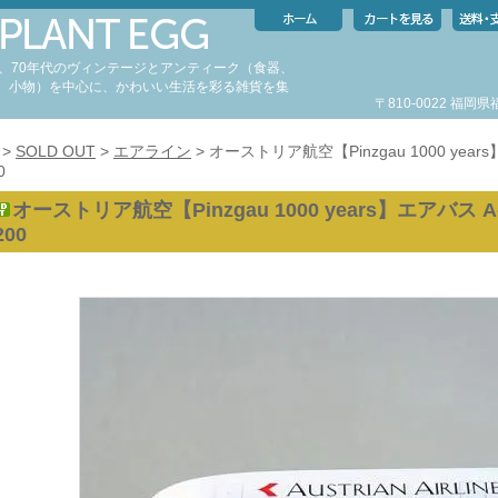
代、70年代のヴィンテージとアンティーク（食器、
、小物）を中心に、かわいい生活を彩る雑貨を集
〒810-0022 福
。
>
SOLD OUT
>
エアライン
> オーストリア航空【Pinzgau 1000 ye
0
オーストリア航空【Pinzgau 1000 years】エアバス
200