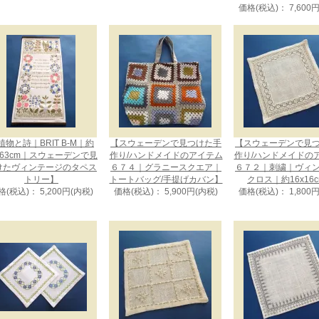
価格(税込)： 7,600
植物と詩｜BRIT B-M｜約
【スウェーデンで見つけた手
【スウェーデンで見
x63cm｜スウェーデンで見
作り/ハンドメイドのアイテム
作り/ハンドメイドの
けたヴィンテージのタペス
６７４｜グラニースクエア｜
６７２｜刺繍｜ヴィ
トリー】
トートバッグ/手提げカバン】
クロス｜約16x16
格(税込)： 5,200円(内税)
価格(税込)： 5,900円(内税)
価格(税込)： 1,800