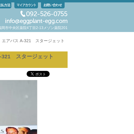
岡県福岡市中央区薬院4丁目2-13メゾン薬院201
ars】エアバス A-321 スタージェット
 A-321 スタージェット