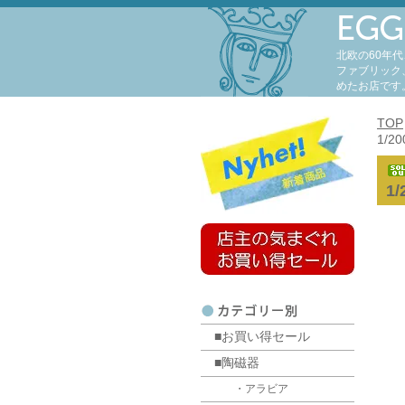
北欧の60年
ファブリック
めたお店です
TOP
1/20
1/
■お買い得セール
■陶磁器
・アラビア