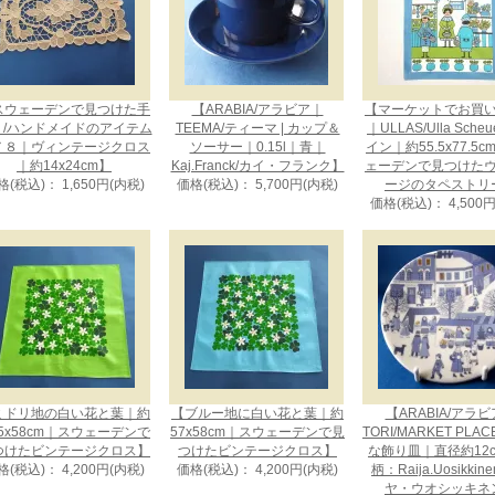
スウェーデンで見つけた手
【ARABIA/アラビア｜
【マーケットでお買
り/ハンドメイドのアイテム
TEEMA/ティーマ | カップ＆
｜ULLAS/Ulla Sche
７８｜ヴィンテージクロス
ソーサー｜0.15l｜青｜
イン｜約55.5x77.5
｜約14x24cm】
Kaj.Franck/カイ・フランク】
ェーデンで見つけた
格(税込)： 1,650円(内税)
価格(税込)： 5,700円(内税)
ージのタペストリ
価格(税込)： 4,500
ミドリ地の白い花と葉｜約
【ブルー地に白い花と葉｜約
【ARABIA/アラ
.5x58cm｜スウェーデンで
57x58cm｜スウェーデンで見
TORI/MARKET PLA
つけたビンテージクロス】
つけたビンテージクロス】
な飾り皿｜直径約12
格(税込)： 4,200円(内税)
価格(税込)： 4,200円(内税)
柄：Raija.Uosikkin
ヤ・ウオシッキネ