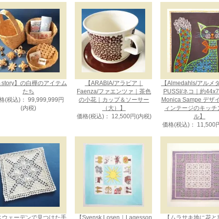
story】の白樺のアイテム
【ARABIA/アラビア｜
【Almedahls/アル
たち
Faenza/ファエンツァ｜茶色
PUSSI/ネコ｜約44x
格(税込)： 99,999,999円
の小花｜カップ＆ソーサー
Monica Sampe デ
(内税)
（大）】
ィンテージのキッチ
価格(税込)： 12,500円(内税)
ル】
価格(税込)： 11,500
スウェーデンで見つけた手
【Svensk Losen｜Lagesson
【ムラサキ地に花と