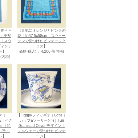
い物＾＾
【青地にオレンジとピンクの
uer デザ
花｜約57.5x58cm｜スウェー
cm｜スウ
デンで見つけたビンテージク
ヴィンテ
ロス】
ー】
価格(税込)： 4,200円(内税)
円(内税)
ビア｜
【Figgjo/フィッギオ｜Lotte｜
CE｜小さ
カップ&ソーサー(小)｜Turi
cm｜絵
Gramstad Oliver デザイン｜
en/ライ
ノルウェーで見つけたビンテ
ン】
ージ】