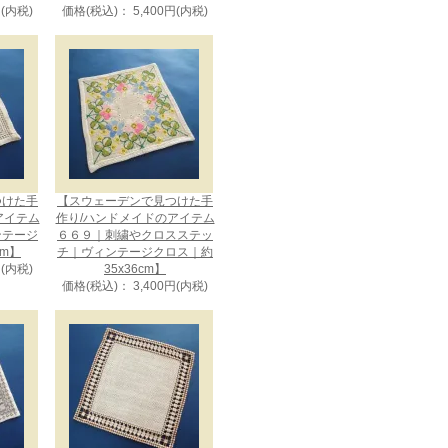
円(内税)
価格(税込)： 5,400円(内税)
つけた手
【スウェーデンで見つけた手
アイテム
作り/ハンドメイドのアイテム
ンテージ
６６９｜刺繍やクロスステッ
cm】
チ｜ヴィンテージクロス｜約
円(内税)
35x36cm】
価格(税込)： 3,400円(内税)