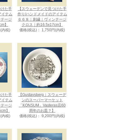
つけた手
【スウェーデンで見つけた手
アイテム
作り/ハンドメイドのアイテム
ンテージ
６６８｜刺繍｜ヴィンテージ
cm】
クロス｜約16.5x17cm】
円(内税)
価格(税込)： 1,750円(内税)
つけた手
【Gustavsberg｜スウェーデ
アイテム
ンのスーパーマーケット
ンテージ
「KONSUM」Vasteras店60
5cm】
周年のお皿？】
円(内税)
価格(税込)： 9,200円(内税)