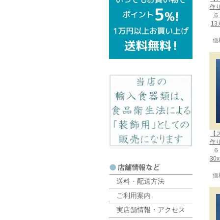
作
６
13
価
【
作
６
30
価
送料・配送方法
ご利用案内
実店舗情報・アクセス