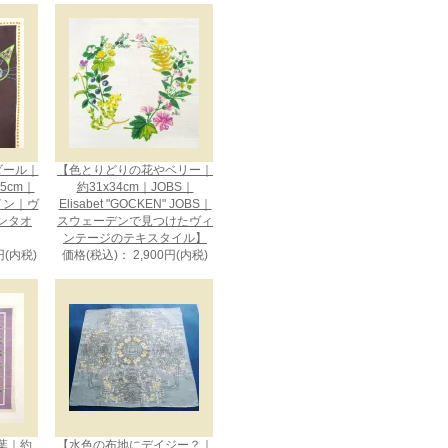
メダール｜
【色とりどりの花やベリー｜
75cm｜
約31x34cm｜JOBS｜
ザイン｜ヴ
Elisabet "GOCKEN" JOBS｜
ンタオ
スウェーデンで見つけたヴィ
ンテージのテキスタイル】
円(内税)
価格(税込)： 2,900円(内税)
葉｜約
【水色の布地にデイジー？｜