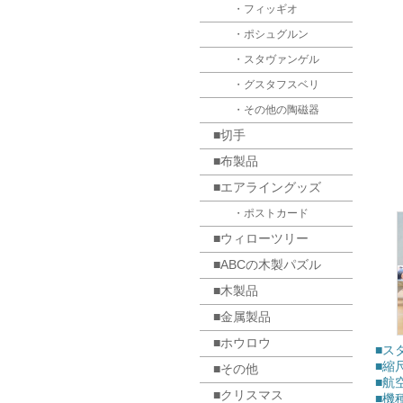
・フィッギオ
・ポシュグルン
・スタヴァンゲル
・グスタフスベリ
・その他の陶磁器
■切手
■布製品
■エアライングッズ
・ポストカード
■ウィローツリー
■ABCの木製パズル
■木製品
■金属製品
■ホウロウ
■スタ
■縮尺
■その他
■航空
■クリスマス
■機種