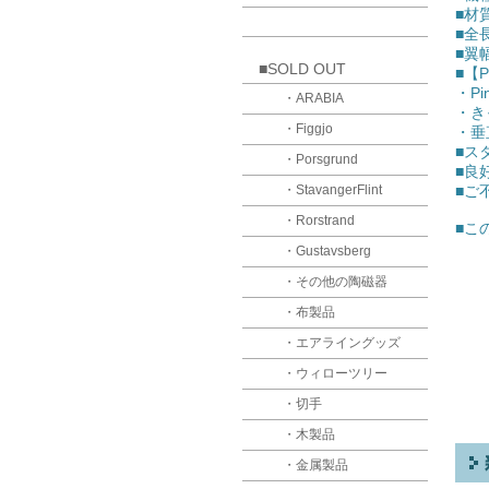
■材
■全
■翼
■SOLD OUT
■【P
・P
・ARABIA
・き
・Figgjo
・垂
■ス
・Porsgrund
■良
・StavangerFlint
■ご
・Rorstrand
■こ
・Gustavsberg
・その他の陶磁器
・布製品
・エアライングッズ
・ウィローツリー
・切手
・木製品
・金属製品