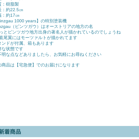
質：樹脂製
長：約22.5㎝
幅：約17㎝
inzgau 1000 years】の特別塗装機
inzgau（ピンツガウ）はオーストリアの地方の名
っとピンツガウ地方出身の著名人が描かれているのでしょうね
直尾翼にはモーツァルトが描かれてます
タンドが付属、箱もあります
好な状態です
不明な点などありましたら、お気軽にお尋ねください
の商品は【宅急便】でのお届けになります