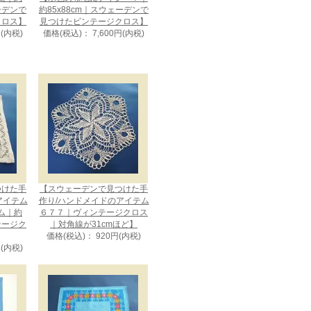
ェーデンで
約85x88cm｜スウェーデンで
クロス】
見つけたビンテージクロス】
円(内税)
価格(税込)： 7,600円(内税)
つけた手
【スウェーデンで見つけた手
アイテム
作り/ハンドメイドのアイテム
ム｜約
６７７｜ヴィンテージクロス
ンテージク
｜対角線が31cmほど】
価格(税込)： 920円(内税)
円(内税)