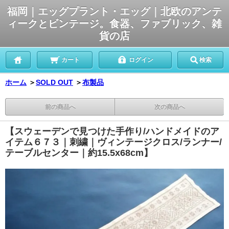
福岡｜エッグプラント・エッグ｜北欧のアンテ
ィークとビンテージ。食器、ファブリック、雑
貨の店
カート
ログイン
検索
ホーム
＞
SOLD OUT
＞
布製品
前の商品へ
次の商品へ
【スウェーデンで見つけた手作り/ハンドメイドのア
イテム６７３｜刺繍｜ヴィンテージクロス/ランナー/
テーブルセンター｜約15.5x68cm】