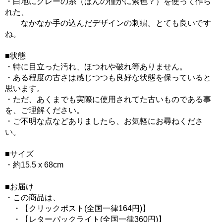
・白地にグレーの糸（ほんの僅かに紫色？）を使って作ら
れた、
なかなか手の込んだデザインの刺繍。とても良いです
ね。
■状態
・特に目立った汚れ、ほつれや破れ等ありません。
・ある程度の古さは感じつつも良好な状態を保っていると
思います。
・ただ、あくまでも実際に使用されてた古いものである事
を、ご理解ください。
・ご不明な点などありましたら、お気軽にお尋ねくださ
い。
■サイズ
・約15.5 x 68cm
■お届け
・この商品は、
・【クリックポスト(全国一律164円)】
・【レターパックライト(全国一律360円)】