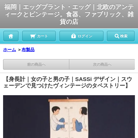
福岡｜エッグプラント・エッグ｜北欧のアンテ
ィークとビンテージ。食器、ファブリック、雑
貨の店
カート
ログイン
検索
ホーム
＞
布製品
前の商品へ
次の商品へ
【身長計｜女の子と男の子｜SASSi デザイン｜スウ
ェーデンで見つけたヴィンテージのタペストリー】