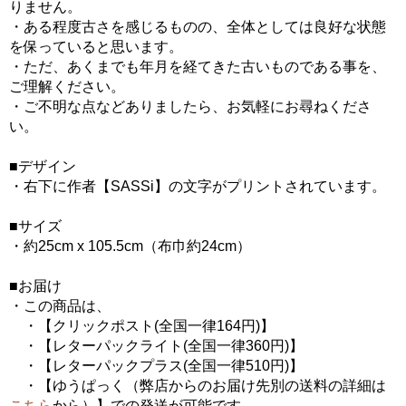
りません。
・ある程度古さを感じるものの、全体としては良好な状態
を保っていると思います。
・ただ、あくまでも年月を経てきた古いものである事を、
ご理解ください。
・ご不明な点などありましたら、お気軽にお尋ねくださ
い。
■デザイン
・右下に作者【SASSi】の文字がプリントされています。
■サイズ
・約25cm x 105.5cm（布巾約24cm）
■お届け
・この商品は、
・【クリックポスト(全国一律164円)】
・【レターパックライト(全国一律360円)】
・【レターパックプラス(全国一律510円)】
・【ゆうぱっく（弊店からのお届け先別の送料の詳細は
こちら
から）】での発送が可能です。