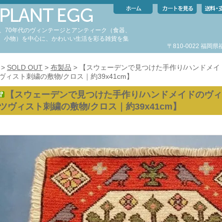
代、70年代のヴィンテージとアンティーク（食器、
、小物）を中心に、かわいい生活を彩る雑貨を集
〒810-0022 福
。
>
SOLD OUT
>
布製品
> 【スウェーデンで見つけた手作り/ハンドメ
ヴィスト刺繍の敷物/クロス｜約39x41cm】
【スウェーデンで見つけた手作り/ハンドメイドのヴ
ツヴィスト刺繍の敷物/クロス｜約39x41cm】