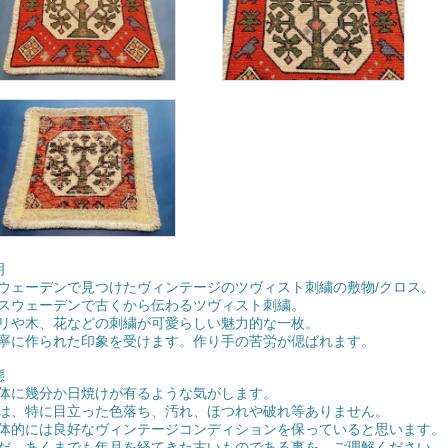
明
ウェーデンで見つけたヴィンテージのツヴィスト刺繍の敷物/クロス。
スウェーデンで古くから伝わるツヴィスト刺繍。
リや木、花などの刺繍が可愛らしい魅力的な一枚。
寧に作られた印象を受けます。作り手の苦労が偲ばれます。
態
体に幾分か日焼けが有るような気がします。
は、特に目立った色落ち、汚れ、ほつれや破れ等ありません。
体的には良好なヴィンテージコンディションを保っていると思います。
だ、あくまでも年月を経てきた古いものである事を、ご理解ください。