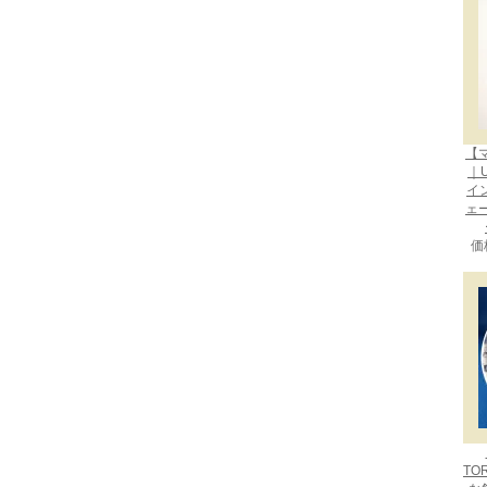
【
｜U
イン
ェ
価
TO