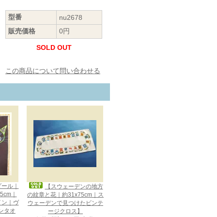
型番
nu2678
販売価格
0円
SOLD OUT
この商品について問い合わせる
メダール｜
【スウェーデンの地方
75cm｜
の紋章と花｜約31x75cm｜ス
ザイン｜ヴ
ウェーデンで見つけたビンテ
ンタオ
ージクロス】