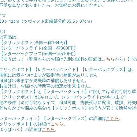
不明な点などありましたら、お気軽にお尋ねください。
イズ
9 x 41cm（ツヴィスト刺繍部分約35.5 x 37cm）
届け
の商品は、
クリックポスト(全国一律164円)】
レターパックライト(全国一律360円)】
レターパックプラス(全国一律510円)】
ゆうぱっく（弊店からのお届け先別の送料の詳細は
こちら
から）】で
クリックポスト】【レターパックライト】【レターパックプラス】は、
包には気をつけますが破損時の補償がありません。
跡は出来ますが紛失時の補償もありません。
届け日、お届けの時間帯の指定が出来ません。
クリックポスト】と【レターパックライト】に関しては送付可能な重
リックポストは1キロまで。レターパックライトは4キロまで）
条件（送付可能なサイズ、追跡可能、郵便受けに配達、破損、紛失
らかでお悩みの場合は【クリックポスト】のほうが安くて断然お得
レターパックライト】【レターパックプラス】の詳細は
こちら
。
クリックポスト】の詳細は
こちら
。
ゆうぱっく】の詳細は
こちら
。