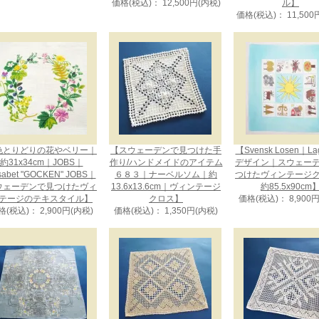
価格(税込)： 12,500円(内税)
ル】
価格(税込)： 11,500
色とりどりの花やベリー｜
【スウェーデンで見つけた手
【Svensk Losen｜La
約31x34cm｜JOBS｜
作り/ハンドメイドのアイテム
デザイン｜スウェー
isabet "GOCKEN" JOBS｜
６８３｜ナーベルソム｜約
つけたヴィンテージ
ウェーデンで見つけたヴィ
13.6x13.6cm｜ヴィンテージ
約85.5x90cm
テージのテキスタイル】
クロス】
価格(税込)： 8,900
格(税込)： 2,900円(内税)
価格(税込)： 1,350円(内税)