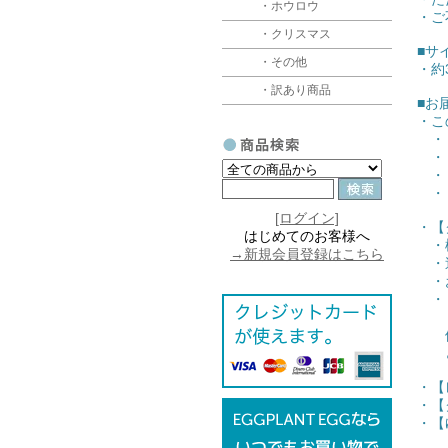
・ホウロウ
・ご
・クリスマス
■サ
・その他
・約3
・訳あり商品
■お
・こ
・【
・【
・【
・【
[ログイン]
・【
はじめてのお客様へ
・梱
→新規会員登録はこちら
・追
・お
・【
（ク
他の
どち
・【
・【
・【