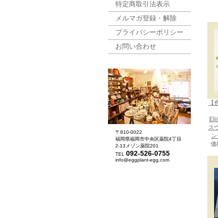
特定商取引法表示
メルマガ登録・解除
プライバシーポリシー
お問い合わせ
【
El
ス
〒810-0022
ン
福岡県福岡市中央区薬院4丁目
価
2-13メゾン薬院201
092-526-0755
TEL
info@eggplant-egg.com