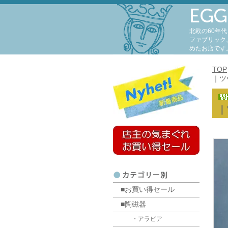
北欧の60年
ファブリック
めたお店です
TOP
｜ツ
｜
■お買い得セール
■陶磁器
・アラビア