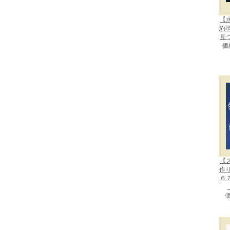
【
約8
見
価
【
作
６
価