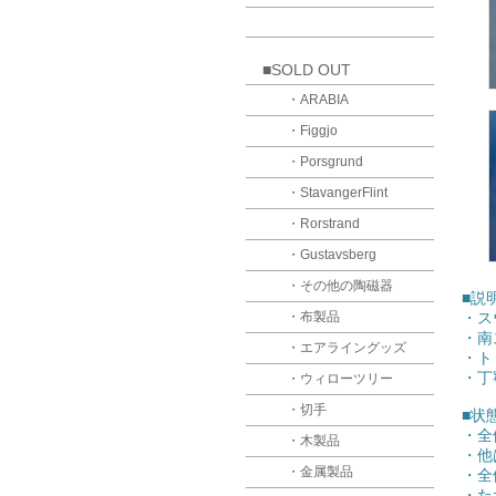
■SOLD OUT
・ARABIA
・Figgjo
・Porsgrund
・StavangerFlint
・Rorstrand
・Gustavsberg
・その他の陶磁器
■説
・布製品
・ス
・南
・エアライングッズ
・ト
・丁
・ウィローツリー
・切手
■状
・全
・木製品
・他
・金属製品
・全
・た