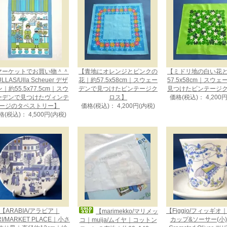
マーケットでお買い物＾＾
【青地にオレンジとピンクの
【ミドリ地の白い花
LLAS/Ulla Scheuer デザ
花｜約57.5x58cm｜スウェー
57.5x58cm｜スウ
｜約55.5x77.5cm｜スウ
デンで見つけたビンテージク
見つけたビンテージ
ーデンで見つけたヴィンテ
ロス】
価格(税込)： 4,200
ージのタペストリー】
価格(税込)： 4,200円(内税)
格(税込)： 4,500円(内税)
【ARABIA/アラビア｜
【Figgjo/フィッギオ｜L
【marimekko/マリメッ
RI/MARKET PLACE｜小さ
カップ&ソーサー(小)｜
コ｜muija/ムイヤ｜コットン