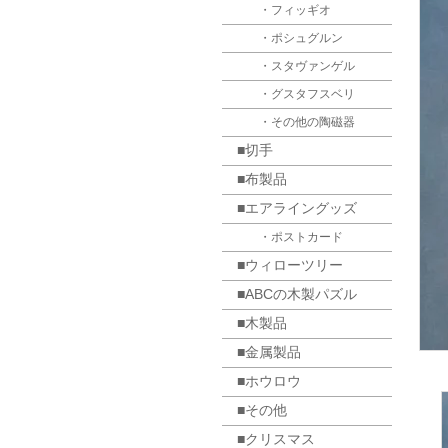
・フィッギオ
・ポシュグルン
・スタヴァンゲル
・グスタフスベリ
・その他の陶磁器
■切手
■布製品
■エアライングッズ
・ポストカード
■ウィローツリー
■ABCの木製パズル
■木製品
■金属製品
■ホウロウ
■その他
■クリスマス