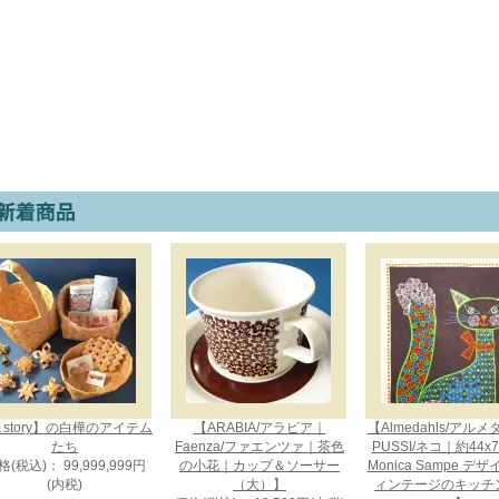
story】の白樺のアイテム
【ARABIA/アラビア｜
【Almedahls/アル
たち
Faenza/ファエンツァ｜茶色
PUSSI/ネコ｜約44x
格(税込)： 99,999,999円
の小花｜カップ＆ソーサー
Monica Sampe デ
(内税)
（大）】
ィンテージのキッチ