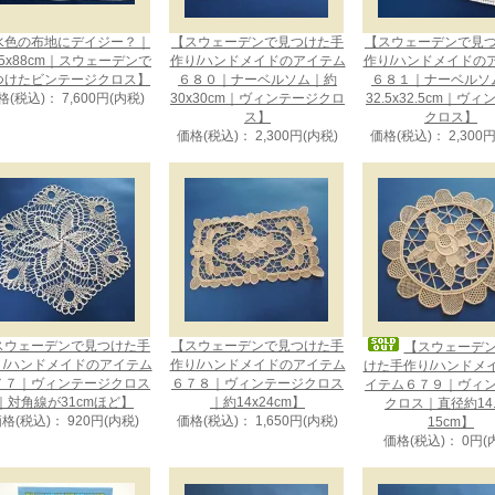
水色の布地にデイジー？｜
【スウェーデンで見つけた手
【スウェーデンで見
5x88cm｜スウェーデンで
作り/ハンドメイドのアイテム
作り/ハンドメイドの
つけたビンテージクロス】
６８０｜ナーベルソム｜約
６８１｜ナーベルソ
格(税込)： 7,600円(内税)
30x30cm｜ヴィンテージクロ
32.5x32.5cm｜ヴ
ス】
クロス】
価格(税込)： 2,300円(内税)
価格(税込)： 2,300
スウェーデンで見つけた手
【スウェーデンで見つけた手
【スウェーデ
り/ハンドメイドのアイテム
作り/ハンドメイドのアイテム
けた手作り/ハンドメ
７７｜ヴィンテージクロス
６７８｜ヴィンテージクロス
イテム６７９｜ヴィ
｜対角線が31cmほど】
｜約14x24cm】
クロス｜直径約14.
格(税込)： 920円(内税)
価格(税込)： 1,650円(内税)
15cm】
価格(税込)： 0円(