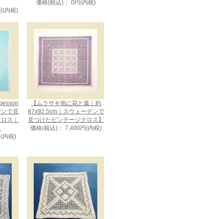
価格(税込)： 0円(内税)
円(内税)
gesson
【ムラサキ地に花と葉｜約
デンで見
87x92.5cm｜スウェーデンで
クロス｜
見つけたビンテージクロス】
】
価格(税込)： 7,400円(内税)
円(内税)