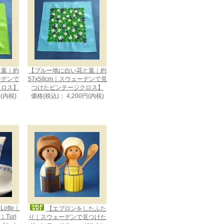
と葉｜約
【ブルー地に白い花と葉｜約
ェーデンで
57x58cm｜スウェーデンで見
クロス】
つけたビンテージクロス】
円(内税)
価格(税込)： 4,200円(内税)
otte｜
【エプロンをしたふた
Turi
り｜スウェーデンで見つけた