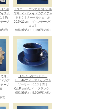
つけた手
【スウェーデンで見つけた手
アイテム
作り/ハンドメイドのアイテム
ム｜約
６８２｜ナーベルソム｜約
ィンテージ
20.5x21cm｜ヴィンテージク
ロス】
円(内税)
価格(税込)： 1,350円(内税)
【ARABIA/アラビア｜
ンで見つ
TEEMA/ティーマ | カップ＆
イドのア
ソーサー｜0.15l｜青｜
ンテージ
Kaj.Franck/カイ・フランク】
5～
価格(税込)： 5,700円(内税)
内税)