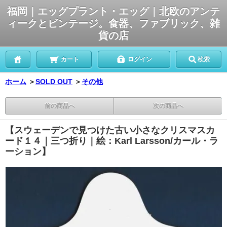
福岡｜エッグプラント・エッグ｜北欧のアンテ
ィークとビンテージ。食器、ファブリック、雑
貨の店
カート
ログイン
検索
ホーム
＞
SOLD OUT
＞
その他
前の商品へ
次の商品へ
【スウェーデンで見つけた古い小さなクリスマスカ
ード１４｜三つ折り｜絵：Karl Larsson/カール・ラ
ーション】