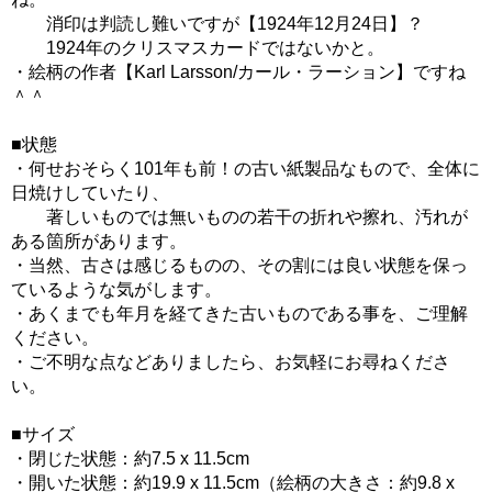
消印は判読し難いですが【1924年12月24日】？
1924年のクリスマスカードではないかと。
・絵柄の作者【Karl Larsson/カール・ラーション】ですね
＾＾
■状態
・何せおそらく101年も前！の古い紙製品なもので、全体に
日焼けしていたり、
著しいものでは無いものの若干の折れや擦れ、汚れが
ある箇所があります。
・当然、古さは感じるものの、その割には良い状態を保っ
ているような気がします。
・あくまでも年月を経てきた古いものである事を、ご理解
ください。
・ご不明な点などありましたら、お気軽にお尋ねくださ
い。
■サイズ
・閉じた状態：約7.5 x 11.5cm
・開いた状態：約19.9 x 11.5cm（絵柄の大きさ：約9.8 x