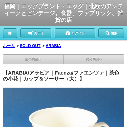
福岡｜エッグプラント・エッグ｜北欧のアンテ
ィークとビンテージ。食器、ファブリック、雑
貨の店
カート
ログイン
検索
ホーム
＞
SOLD OUT
＞
ARABIA
前の商品へ
次の商品へ
【ARABIA/アラビア｜Faenza/ファエンツァ｜茶色
の小花｜カップ＆ソーサー（大）】