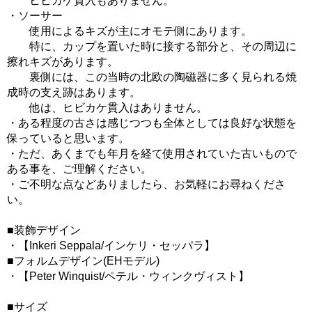
ヒビカケ貫入もありません。
・ソーサー
使用によるキズが主にオモテ側にあります。
特に、カップを置いた時に接する部分と、その周辺に
擦れキズがあります。
裏側には、この当時の北欧の陶磁器に多く見られる焼
成時の支え跡はあります。
他は、ヒビカケ貫入はありません。
・ある程度の古さは感じつつも全体としては良好な状態を
保っていると思います。
・ただ、あくまでも年月を経て使用されていた古いもので
ある事を、ご理解ください。
・ご不明な点などありましたら、お気軽にお尋ねくださ
い。
■装飾デザイン
・【Inkeri Seppala/インケリ・セッパラ】
■フォルムデザイン(EHモデル)
・【Peter Winquist/ペテル・ウィンクヴィスト】
■サイズ