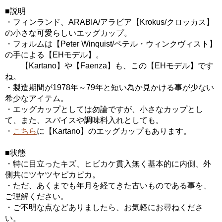
■説明
・フィンランド、ARABIA/アラビア【Krokus/クロッカス】
の小さな可愛らしいエッグカップ。
・フォルムは【Peter Winquist/ペテル・ウィンクヴィスト】
の手による【EHモデル】。
【Kartano】や【Faenza】も、この【EHモデル】です
ね。
・製造期間が1978年～79年と短い為か見かける事が少ない
希少なアイテム。
・エッグカップとしては勿論ですが、小さなカップとし
て、また、スパイスや調味料入れとしても。
・
こちら
に【Kartano】のエッグカップもあります。
■状態
・特に目立ったキズ、ヒビカケ貫入無く基本的に内側、外
側共にツヤツヤピカピカ。
・ただ、あくまでも年月を経てきた古いものである事を、
ご理解ください。
・ご不明な点などありましたら、お気軽にお尋ねくださ
い。