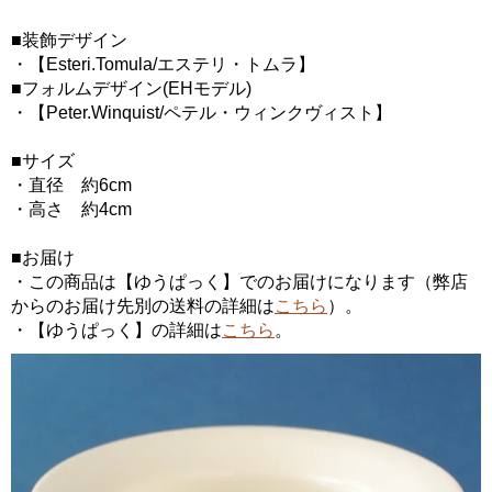
■装飾デザイン
・【Esteri.Tomula/エステリ・トムラ】
■フォルムデザイン(EHモデル)
・【Peter.Winquist/ペテル・ウィンクヴィスト】
■サイズ
・直径 約6cm
・高さ 約4cm
■お届け
・この商品は【ゆうぱっく】でのお届けになります（弊店
からのお届け先別の送料の詳細は
こちら
）。
・【ゆうぱっく】の詳細は
こちら
。