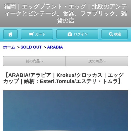
福岡｜エッグプラント・エッグ｜北欧のアンテ
ィークとビンテージ。食器、ファブリック、雑
貨の店
カート
ログイン
検索
ホーム
＞
SOLD OUT
＞
ARABIA
前の商品へ
次の商品へ
【ARABIA/アラビア｜Krokus/クロッカス｜エッグ
カップ｜絵柄：Esteri.Tomula/エステリ・トムラ】