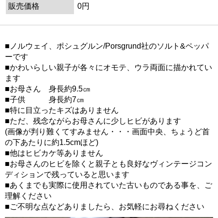
販売価格
0円
■ノルウェイ、ポシュグルン/Porsgrund社のソルト&ペッパ
ーです
■かわいらしい親子が各々にオモテ、ウラ両面に描かれてい
ます
■お母さん 身長約9.5㎝
■子供 身長約7㎝
■特に目立ったキズはありません
■ただ、残念ながらお母さんに少しヒビがあります
(画像が判り難くてすみません・・・画面中央、ちょうど首
の下あたりに約1.5cmほど)
■他はヒビカケ等ありません
■お母さんのヒビを除くと親子とも良好なヴィンテージコン
ディションで残っていると思います
■あくまでも実際に使用されていた古いものである事を、ご
理解ください
■ご不明な点などありましたら、お気軽にお尋ねください