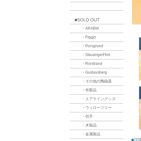
■SOLD OUT
・ARABIA
・Figgjo
・Porsgrund
・StavangerFlint
・Rorstrand
・Gustavsberg
・その他の陶磁器
・布製品
・エアライングッズ
・ウィローツリー
・切手
・木製品
・金属製品
■説