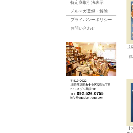
特定商取引法表示
メルマガ登録・解除
プライバシーポリシー
お問い合わせ
【＆
価
〒810-0022
福岡県福岡市中央区薬院4丁目
2-13メゾン薬院201
092-526-0755
TEL
info@eggplant-egg.com
【