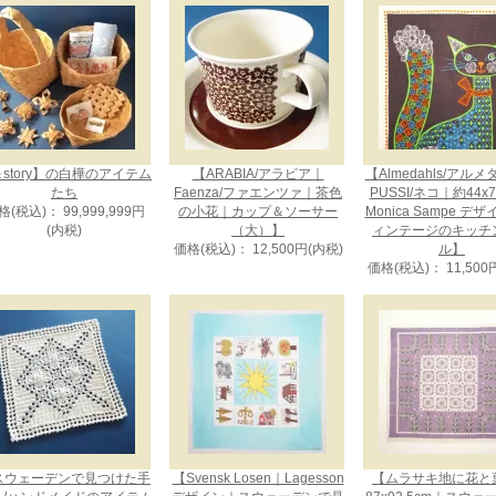
story】の白樺のアイテム
【ARABIA/アラビア｜
【Almedahls/アル
たち
Faenza/ファエンツァ｜茶色
PUSSI/ネコ｜約44x
格(税込)： 99,999,999円
の小花｜カップ＆ソーサー
Monica Sampe デ
(内税)
（大）】
ィンテージのキッチ
価格(税込)： 12,500円(内税)
ル】
価格(税込)： 11,500
スウェーデンで見つけた手
【Svensk Losen｜Lagesson
【ムラサキ地に花と