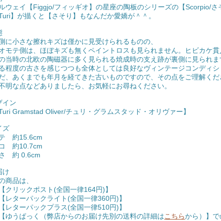
ルウェイ【Figgjo/フィッギオ】の星座の陶板のシリーズの【Scorpio
Turi】が描くと【さそり】もなんだか愛嬌が＾＾。
態
側に小さな擦れキズは僅かに見受けられるものの、
テ側は、ほぼキズも無くペイントロスも見られません。ヒビカケ貫
の当時の北欧の陶磁器に多く見られる焼成時の支え跡が裏側に見られま
る程度の古さを感じつつも全体としては良好なヴィンテージコンディシ
だ、あくまでも年月を経てきた古いものですので、その点をご理解くだ
不明な点などありましたら、お気軽にお尋ねください。
ザイン
uri Gramstad Oliver/チュリ・グラムスタッド・オリヴァー】
イズ
テ 約15.6cm
コ 約10.7cm
 約 0.6cm
届け
の商品は、
クリックポスト(全国一律164円)】
レターパックライト(全国一律360円)】
レターパックプラス(全国一律510円)】
ゆうぱっく（弊店からのお届け先別の送料の詳細は
こちら
から）】で