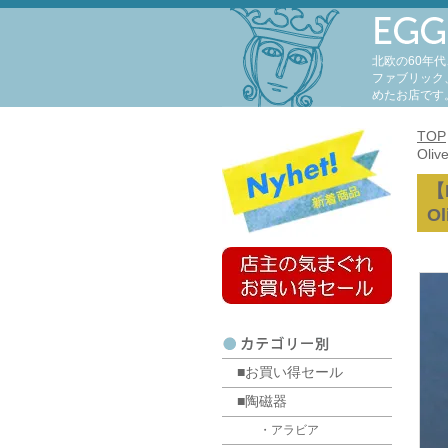
北欧の60年
ファブリック
めたお店です
TOP
Ol
【
O
■お買い得セール
■陶磁器
・アラビア