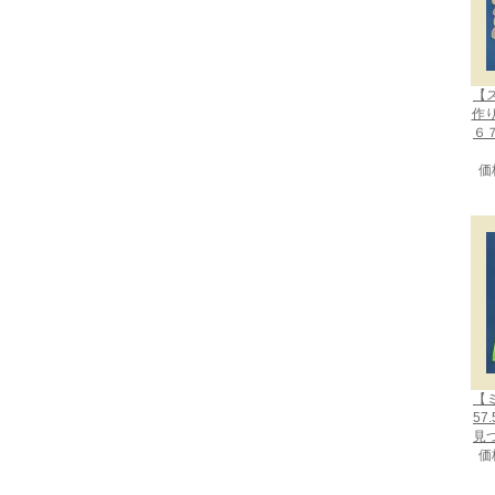
【
作
６
価
【
57
見
価