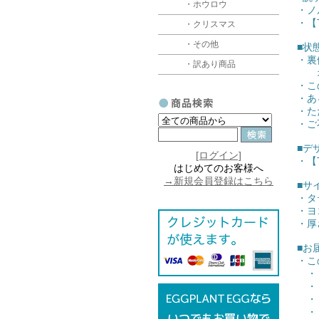
・ホウロウ
・ノ
・【
・クリスマス
・その他
■状
・裏
・訳あり商品
オモ
・こ
・あ
・た
・ご
■デ
[ログイン]
・【T
はじめてのお客様へ
→新規会員登録はこちら
■サ
・タ
・ヨ
・厚さ
■お
・こ
・【
・【
・【
・【