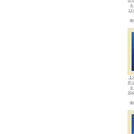
作
６
13
価
【
作
６
30
価