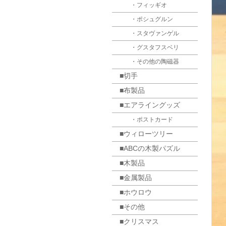
・フィッギオ
・ポシュグルン
・スタヴァンゲル
・グスタフスベリ
・その他の陶磁器
■切手
■布製品
■エアライングッズ
・ポストカード
■ウィローツリー
■ABCの木製パズル
■木製品
■金属製品
■ホウロウ
■その他
■クリスマス