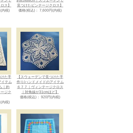
ェーデンで
約85x88cm｜スウェーデンで
クロス】
見つけたビンテージクロス】
円(内税)
価格(税込)： 7,600円(内税)
つけた手
【スウェーデンで見つけた手
アイテム
作り/ハンドメイドのアイテム
ム｜約
６７７｜ヴィンテージクロス
ンテージク
｜対角線が31cmほど】
価格(税込)： 920円(内税)
円(内税)