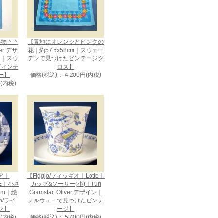
い物＾＾
【青地にオレンジとピンクの
uer デザ
花｜約57.5x58cm｜スウェー
cm｜スウ
デンで見つけたビンテージク
ヴィンテ
ロス】
ー】
価格(税込)： 4,200円(内税)
円(内税)
ビア｜
【Figgjo/フィッギオ｜Lotte｜
CE｜小さ
カップ&ソーサー(小)｜Turi
cm｜絵
Gramstad Oliver デザイン｜
en/ライ
ノルウェーで見つけたビンテ
ン】
ージ】
円(内税)
価格(税込)： 5,400円(内税)