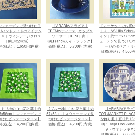
スウェーデンで見つけた手
【ARABIA/アラビア｜
【マーケットでお買
り/ハンドメイドのアイテム
TEEMA/ティーマ | カップ＆
｜ULLAS/Ulla Sche
７８｜ヴィンテージクロス
ソーサー｜0.15l｜青｜
イン｜約55.5x77.5
｜約14x24cm】
Kaj.Franck/カイ・フランク】
ェーデンで見つけた
格(税込)： 1,650円(内税)
価格(税込)： 5,700円(内税)
ージのタペストリ
価格(税込)： 4,500
ミドリ地の白い花と葉｜約
【ブルー地に白い花と葉｜約
【ARABIA/アラ
.5x58cm｜スウェーデンで
57x58cm｜スウェーデンで見
TORI/MARKET PLA
つけたビンテージクロス】
つけたビンテージクロス】
な飾り皿｜直径約12
格(税込)： 4,200円(内税)
価格(税込)： 4,200円(内税)
柄：Raija.Uosikkin
ヤ・ウオシッキネ
価格(税込)： 7,600