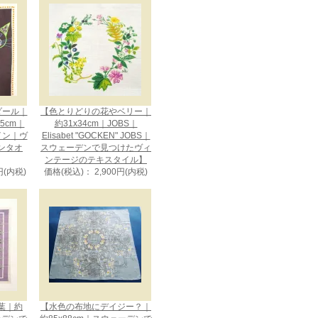
メダール｜
【色とりどりの花やベリー｜
75cm｜
約31x34cm｜JOBS｜
ザイン｜ヴ
Elisabet "GOCKEN" JOBS｜
ンタオ
スウェーデンで見つけたヴィ
ンテージのテキスタイル】
円(内税)
価格(税込)： 2,900円(内税)
葉｜約
【水色の布地にデイジー？｜