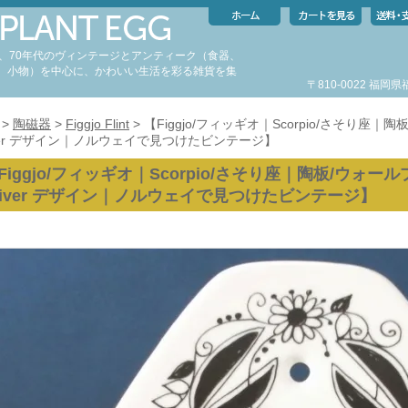
代、70年代のヴィンテージとアンティーク（食器、
、小物）を中心に、かわいい生活を彩る雑貨を集
〒810-0022 福
。
>
陶磁器
>
Figgjo Flint
> 【Figgjo/フィッギオ｜Scorpio/さそり座｜陶板
iver デザイン｜ノルウェイで見つけたビンテージ】
Figgjo/フィッギオ｜Scorpio/さそり座｜陶板/ウォールプレ
liver デザイン｜ノルウェイで見つけたビンテージ】