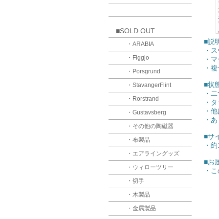
■SOLD OUT
■説
・ARABIA
・ス
・Figgjo
・マ
・複
・Porsgrund
■状
・StavangerFlint
・二
・Rorstrand
・タ
・他
・Gustavsberg
・あ
・その他の陶磁器
■
・布製品
・約1
・エアライングッズ
■お
・ウィローツリー
・こ
・【
・切手
・【
・木製品
・【
・【
・金属製品