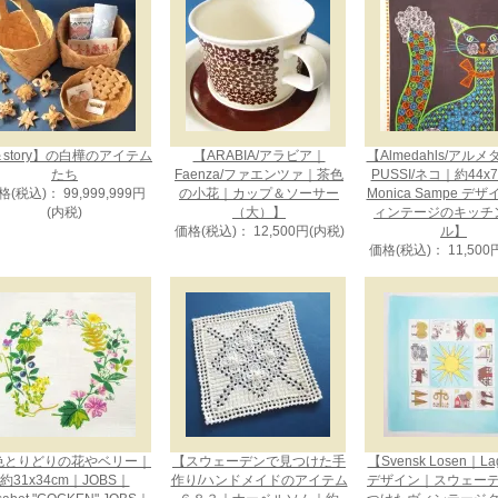
story】の白樺のアイテム
【ARABIA/アラビア｜
【Almedahls/アル
たち
Faenza/ファエンツァ｜茶色
PUSSI/ネコ｜約44x
格(税込)： 99,999,999円
の小花｜カップ＆ソーサー
Monica Sampe デ
(内税)
（大）】
ィンテージのキッチ
価格(税込)： 12,500円(内税)
ル】
価格(税込)： 11,500
色とりどりの花やベリー｜
【スウェーデンで見つけた手
【Svensk Losen｜La
約31x34cm｜JOBS｜
作り/ハンドメイドのアイテム
デザイン｜スウェー