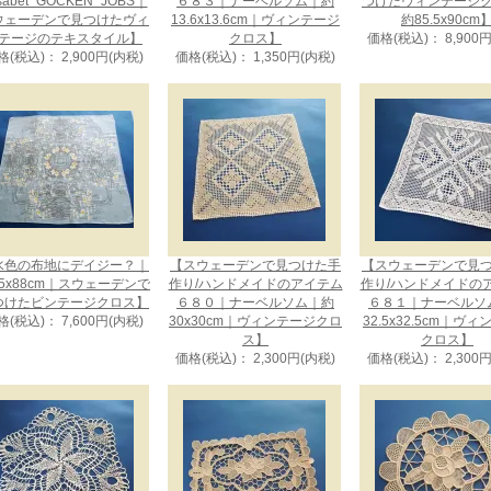
isabet "GOCKEN" JOBS｜
６８３｜ナーベルソム｜約
つけたヴィンテージ
ウェーデンで見つけたヴィ
13.6x13.6cm｜ヴィンテージ
約85.5x90cm
テージのテキスタイル】
クロス】
価格(税込)： 8,900
格(税込)： 2,900円(内税)
価格(税込)： 1,350円(内税)
水色の布地にデイジー？｜
【スウェーデンで見つけた手
【スウェーデンで見
5x88cm｜スウェーデンで
作り/ハンドメイドのアイテム
作り/ハンドメイドの
つけたビンテージクロス】
６８０｜ナーベルソム｜約
６８１｜ナーベルソ
格(税込)： 7,600円(内税)
30x30cm｜ヴィンテージクロ
32.5x32.5cm｜ヴ
ス】
クロス】
価格(税込)： 2,300円(内税)
価格(税込)： 2,300