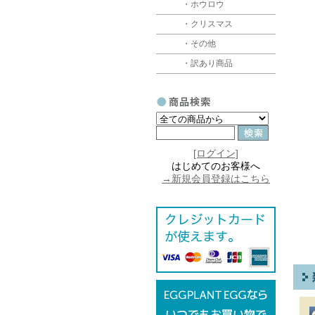
・ホウロウ
・【
・梱
・クリスマス
・追
・お
・その他
・訳あり商品
・【
・
・
[ログイン]
はじめてのお客様へ
→新規会員登録はこちら