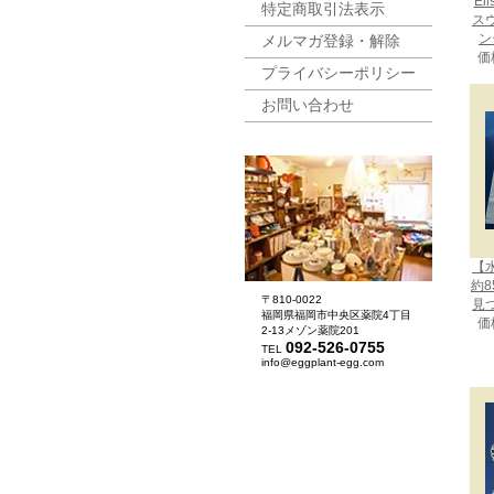
El
特定商取引法表示
ス
ン
メルマガ登録・解除
価
プライバシーポリシー
お問い合わせ
【
約8
〒810-0022
見
福岡県福岡市中央区薬院4丁目
価
2-13メゾン薬院201
092-526-0755
TEL
info@eggplant-egg.com