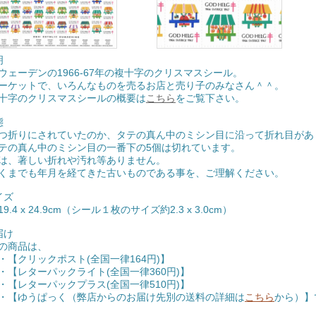
明
ウェーデンの1966-67年の複十字のクリスマスシール。
ーケットで、いろんなものを売るお店と売り子のみなさん＾＾。
十字のクリスマスシールの概要は
こちら
をご覧下さい。
態
つ折りにされていたのか、タテの真ん中のミシン目に沿って折れ目があ
テの真ん中のミシン目の一番下の5個は切れています。
は、著しい折れや汚れ等ありません。
くまでも年月を経てきた古いものである事を、ご理解ください。
サイズ
9.4 x 24.9cm（シール１枚のサイズ約2.3 x 3.0cm）
届け
の商品は、
クリックポスト(全国一律164円)】
レターパックライト(全国一律360円)】
レターパックプラス(全国一律510円)】
ゆうぱっく（弊店からのお届け先別の送料の詳細は
こちら
から）】