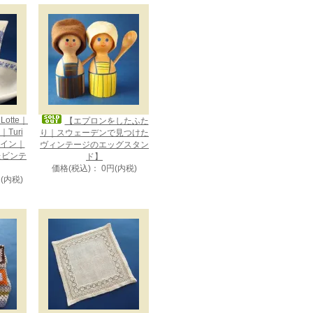
otte｜
【エプロンをしたふた
Turi
り｜スウェーデンで見つけた
デザイン｜
ヴィンテージのエッグスタン
たビンテ
ド】
価格(税込)： 0円(内税)
円(内税)