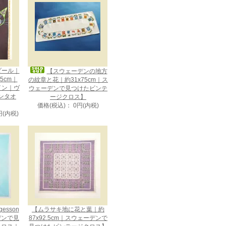
メダール｜
【スウェーデンの地方
75cm｜
の紋章と花｜約31x75cm｜ス
ザイン｜ヴ
ウェーデンで見つけたビンテ
ンタオ
ージクロス】
価格(税込)： 0円(内税)
円(内税)
gesson
【ムラサキ地に花と葉｜約
デンで見
87x92.5cm｜スウェーデンで