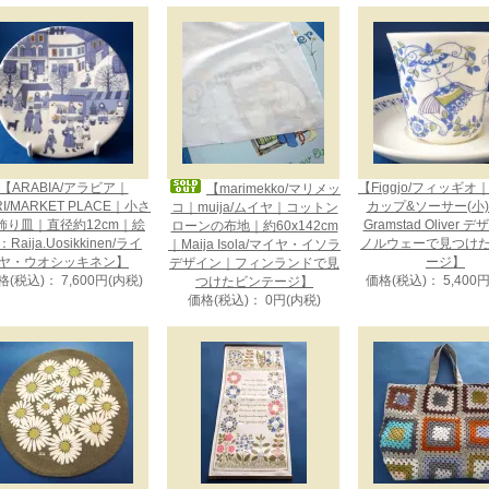
【ARABIA/アラビア｜
【Figgjo/フィッギオ｜L
【marimekko/マリメッ
RI/MARKET PLACE｜小さ
カップ&ソーサー(小)｜
コ｜muija/ムイヤ｜コットン
飾り皿｜直径約12cm｜絵
Gramstad Oliver 
ローンの布地｜約60x142cm
Raija.Uosikkinen/ライ
ノルウェーで見つけ
｜Maija Isola/マイヤ・イソラ
ヤ・ウオシッキネン】
ージ】
デザイン｜フィンランドで見
格(税込)： 7,600円(内税)
価格(税込)： 5,400
つけたビンテージ】
価格(税込)： 0円(内税)