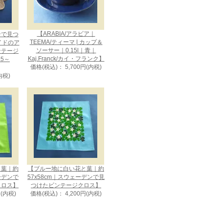
【ARABIA/アラビア｜
ンで見つ
TEEMA/ティーマ | カップ＆
イドのア
ソーサー｜0.15l｜青｜
ンテージ
Kaj.Franck/カイ・フランク】
5～
価格(税込)： 5,700円(内税)
内税)
と葉｜約
【ブルー地に白い花と葉｜約
ェーデンで
57x58cm｜スウェーデンで見
クロス】
つけたビンテージクロス】
円(内税)
価格(税込)： 4,200円(内税)