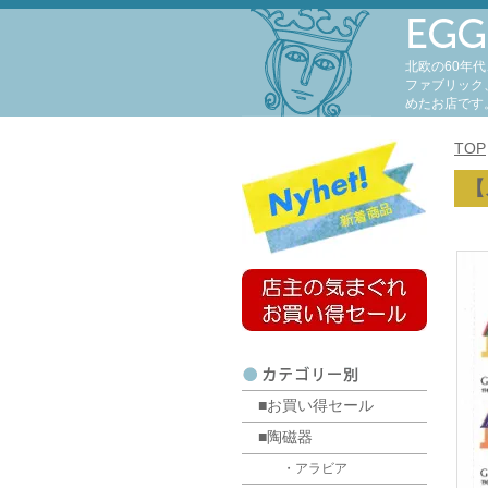
北欧の60年
ファブリック
めたお店です
TOP
【
■お買い得セール
■陶磁器
・アラビア