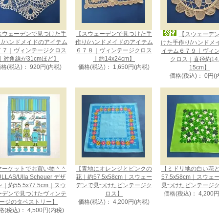
スウェーデンで見つけた手
【スウェーデンで見つけた手
【スウェーデ
り/ハンドメイドのアイテム
作り/ハンドメイドのアイテム
けた手作り/ハンドメ
７７｜ヴィンテージクロス
６７８｜ヴィンテージクロス
イテム６７９｜ヴィ
｜対角線が31cmほど】
｜約14x24cm】
クロス｜直径約14.
格(税込)： 920円(内税)
価格(税込)： 1,650円(内税)
15cm】
価格(税込)： 0円(
マーケットでお買い物＾＾
【青地にオレンジとピンクの
【ミドリ地の白い花
LLAS/Ulla Scheuer デザ
花｜約57.5x58cm｜スウェー
57.5x58cm｜スウ
｜約55.5x77.5cm｜スウ
デンで見つけたビンテージク
見つけたビンテージ
ーデンで見つけたヴィンテ
ロス】
価格(税込)： 4,200
ージのタペストリー】
価格(税込)： 4,200円(内税)
格(税込)： 4,500円(内税)