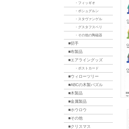
・フィッギオ
・ポシュグルン
・スタヴァンゲル
・グスタフスベリ
・その他の陶磁器
■切手
■布製品
■エアライングッズ
・ポストカード
■ウィローツリー
■ABCの木製パズル
■木製品
■金属製品
■ホウロウ
■その他
■クリスマス