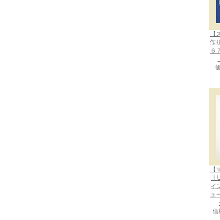
【
作
６
価
【
｜U
イン
ェ
価