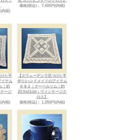
クロス｜
見つけたビンテージクロス】
】
価格(税込)： 7,400円(内税)
円(内税)
つけた手
【スウェーデンで見つけた手
アイテム
作り/ハンドメイドのアイテム
ム｜約
６８２｜ナーベルソム｜約
ィンテージ
20.5x21cm｜ヴィンテージク
ロス】
円(内税)
価格(税込)： 1,350円(内税)