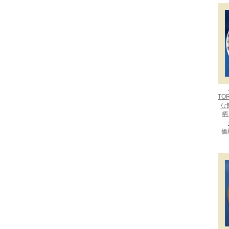
TO
な
柄：
価