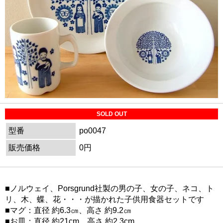
SOLD OUT
型番
po0047
販売価格
0円
■ノルウェイ、Porsgrund社製の男の子、女の子、ネコ、ト
リ、木、蝶、花・・・が描かれた子供用食器セットです
■マグ：直径 約6.3㎝、高さ 約9.2㎝
■お皿：直径 約21cm、高さ 約2.3cm