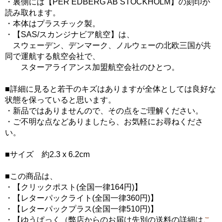
・裏側には【PER EDBERG AB STOCKHOLM】の刻印が
読み取れます。
・本体はプラスチック製。
・【SAS/スカンジナビア航空】は、
スウェーデン、デンマーク、ノルウェーの北欧三国が共
同で運航する航空会社で、
スターアライアンス加盟航空会社のひとつ。
■詳細に見ると若干のキズはありますが全体としては良好な
状態を保っていると思います。
・新品ではありませんので、その点をご理解ください。
・ご不明な点などありましたら、お気軽にお尋ねくださ
い。
■サイズ 約2.3 x 6.2cm
■この商品は、
・【クリックポスト(全国一律164円)】
・【レターパックライト(全国一律360円)】
・【レターパックプラス(全国一律510円)】
・【ゆうぱっく（弊店からのお届け先別の送料の詳細は
こ