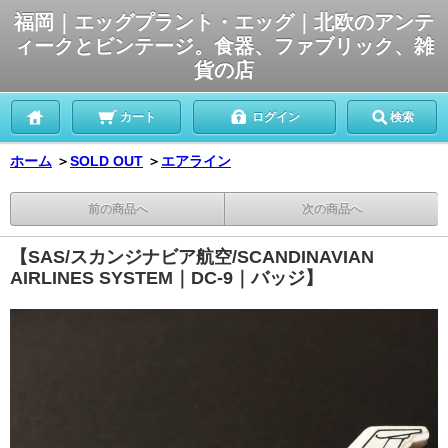
福岡｜エッグプラント・エッグ｜北欧のアンテ
ィークとビンテージ。食器、ファブリック、雑
貨の店
カート
ログイン
検索
ホーム
＞
SOLD OUT
＞
エアライン
前の商品へ
次の商品へ
【SAS/スカンジナビア航空/SCANDINAVIAN
AIRLINES SYSTEM｜DC-9｜バッジ】