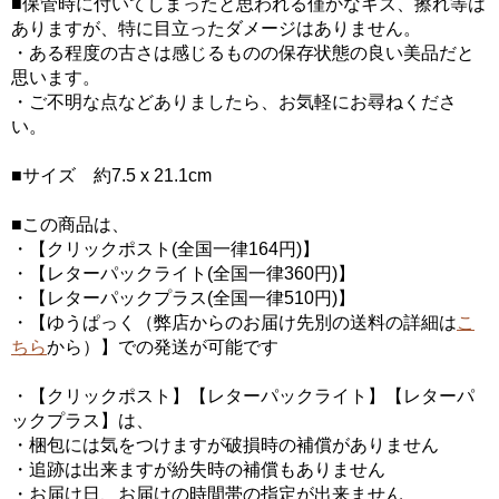
■保管時に付いてしまったと思われる僅かなキズ、擦れ等は
ありますが、特に目立ったダメージはありません。
・ある程度の古さは感じるものの保存状態の良い美品だと
思います。
・ご不明な点などありましたら、お気軽にお尋ねくださ
い。
■サイズ 約7.5 x 21.1cm
■この商品は、
・【クリックポスト(全国一律164円)】
・【レターパックライト(全国一律360円)】
・【レターパックプラス(全国一律510円)】
・【ゆうぱっく（弊店からのお届け先別の送料の詳細は
こ
ちら
から）】での発送が可能です
・【クリックポスト】【レターパックライト】【レターパ
ックプラス】は、
・梱包には気をつけますが破損時の補償がありません
・追跡は出来ますが紛失時の補償もありません
・お届け日、お届けの時間帯の指定が出来ません