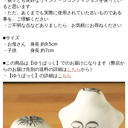
・親子とも良好なヴィンテージコンディションを保ってい
ると思います
・ただ、あくまでも実際に使用されていた古いものである
事を、ご理解ください
・ご不明な点などありましたら、お気軽にお尋ねください
■サイズ
・お母さん 身長 約9.5cm
・子供 身長 約7cm
■この商品は【ゆうぱっく】でのお届けになります（弊店か
らのお届け先別の送料の詳細は
こちら
から）
・【ゆうぱっく】の詳細は
こちら