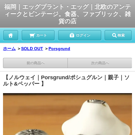
福岡｜エッグプラント・エッグ｜北欧のアンテ
ィークとビンテージ。食器、ファブリック、雑
貨の店
カート
ログイン
検索
ホーム
＞
SOLD OUT
＞
Porsgrund
前の商品へ
次の商品へ
【ノルウェイ｜Porsgrund/ポシュグルン｜親子｜ソ
ルト&ペッパー 】