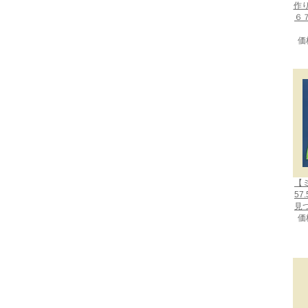
作
６
価
【
57
見
価