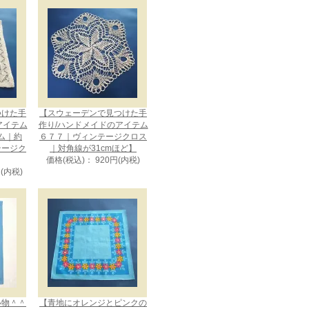
つけた手
【スウェーデンで見つけた手
アイテム
作り/ハンドメイドのアイテム
ム｜約
６７７｜ヴィンテージクロス
ンテージク
｜対角線が31cmほど】
価格(税込)： 920円(内税)
円(内税)
い物＾＾
【青地にオレンジとピンクの