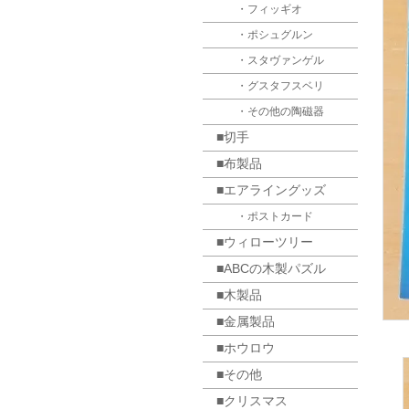
・フィッギオ
・ポシュグルン
・スタヴァンゲル
・グスタフスベリ
・その他の陶磁器
■切手
■布製品
■エアライングッズ
・ポストカード
■ウィローツリー
■ABCの木製パズル
■木製品
■金属製品
■ホウロウ
■その他
■クリスマス