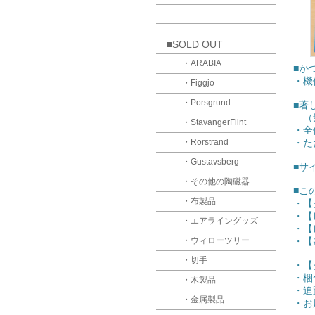
■SOLD OUT
・ARABIA
■か
・機体
・Figgjo
・Porsgrund
■著
（気
・StavangerFlint
・全
・Rorstrand
・た
・Gustavsberg
■サイ
・その他の陶磁器
■こ
・布製品
・【
・【
・エアライングッズ
・【
・ウィローツリー
・【
・切手
・【
・梱
・木製品
・追
・金属製品
・お