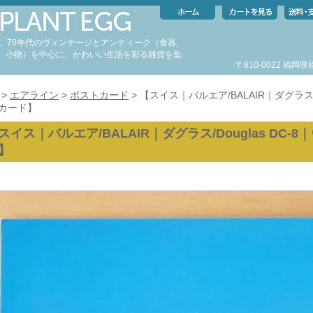
代、70年代のヴィンテージとアンティーク（食器、
、小物）を中心に、かわいい生活を彩る雑貨を集
〒810-0022 福
。
>
エアライン
>
ポストカード
> 【スイス｜バルエア/BALAIR｜ダグラス/
カード】
スイス｜バルエア/BALAIR｜ダグラス/Douglas DC
】