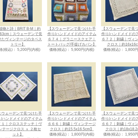
植物と詩｜BRIT B-M｜約
【スウェーデンで見つけた手
【スウェーデンで見
x63cm｜スウェーデンで見
作り/ハンドメイドのアイテム
作り/ハンドメイドの
けたヴィンテージのタペス
６７４｜グラニースクエア｜
６７２｜刺繍｜ヴィ
トリー】
トートバッグ/手提げカバン】
クロス｜約16x16
格(税込)： 5,200円(内税)
価格(税込)： 5,900円(内税)
価格(税込)： 1,800
スウェーデンで見つけた手
【スウェーデンで見つけた手
【スウェーデンで見
り/ハンドメイドのアイテム
作り/ハンドメイドのアイテム
作り/ハンドメイドの
７１｜クロスステッチ｜ヴ
６６６｜刺繍｜ヴィンテージ
６６７｜刺繍｜ヴィ
ンテージクロス ｘ ２枚セ
クロス｜約15.5x16.5cm】
クロス｜約18x18.2
ット】
価格(税込)： 1,800円(内税)
価格(税込)： 1,950