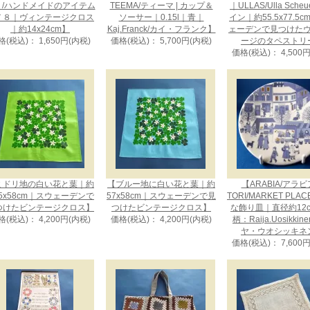
り/ハンドメイドのアイテム
TEEMA/ティーマ | カップ＆
｜ULLAS/Ulla Sche
７８｜ヴィンテージクロス
ソーサー｜0.15l｜青｜
イン｜約55.5x77.5
｜約14x24cm】
Kaj.Franck/カイ・フランク】
ェーデンで見つけた
格(税込)： 1,650円(内税)
価格(税込)： 5,700円(内税)
ージのタペストリ
価格(税込)： 4,500
ミドリ地の白い花と葉｜約
【ブルー地に白い花と葉｜約
【ARABIA/アラ
.5x58cm｜スウェーデンで
57x58cm｜スウェーデンで見
TORI/MARKET PLA
つけたビンテージクロス】
つけたビンテージクロス】
な飾り皿｜直径約12
格(税込)： 4,200円(内税)
価格(税込)： 4,200円(内税)
柄：Raija.Uosikkin
ヤ・ウオシッキネ
価格(税込)： 7,600