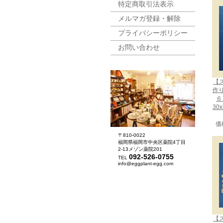
特定商取引法表示
メルマガ登録・解除
プライバシーポリシー
お問い合わせ
【
作
６
30
価
〒810-0022
福岡県福岡市中央区薬院4丁目
2-13メゾン薬院201
092-526-0755
TEL
info@eggplant-egg.com
【