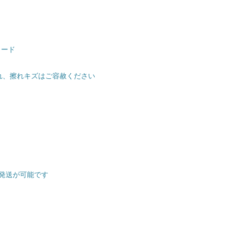
カード
れ、擦れキズはご容赦ください
発送が可能です