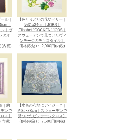
メダール｜
【色とりどりの花やベリー｜
75cm｜
約31x34cm｜JOBS｜
ザイン｜ヴ
Elisabet "GOCKEN" JOBS｜
ンタオ
スウェーデンで見つけたヴィ
ンテージのテキスタイル】
円(内税)
価格(税込)： 2,900円(内税)
葉｜約
【水色の布地にデイジー？｜
ェーデンで
約85x88cm｜スウェーデンで
クロス】
見つけたビンテージクロス】
円(内税)
価格(税込)： 7,600円(内税)