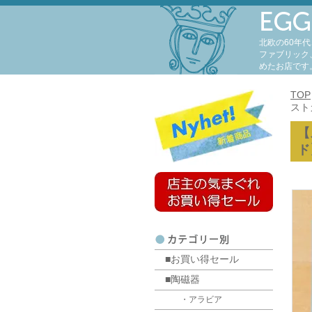
北欧の60年
ファブリック
めたお店です
TOP
スト
【
ド
■お買い得セール
■陶磁器
・アラビア