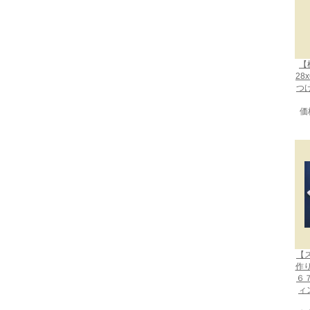
【
28
つ
価
【
作
６
ィ