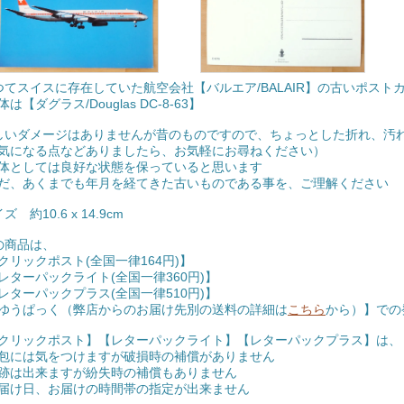
つてスイスに存在していた航空会社【バルエア/BALAIR】の古いポスト
は【ダグラス/Douglas DC-8-63】
しいダメージはありませんが昔のものですので、ちょっとした折れ、汚
になる点などありましたら、お気軽にお尋ねください）
体としては良好な状態を保っていると思います
だ、あくまでも年月を経てきた古いものである事を、ご理解ください
ズ 約10.6 x 14.9cm
の商品は、
クリックポスト(全国一律164円)】
レターパックライト(全国一律360円)】
レターパックプラス(全国一律510円)】
ゆうぱっく（弊店からのお届け先別の送料の詳細は
こちら
から）】での
クリックポスト】【レターパックライト】【レターパックプラス】は、
包には気をつけますが破損時の補償がありません
跡は出来ますが紛失時の補償もありません
届け日、お届けの時間帯の指定が出来ません