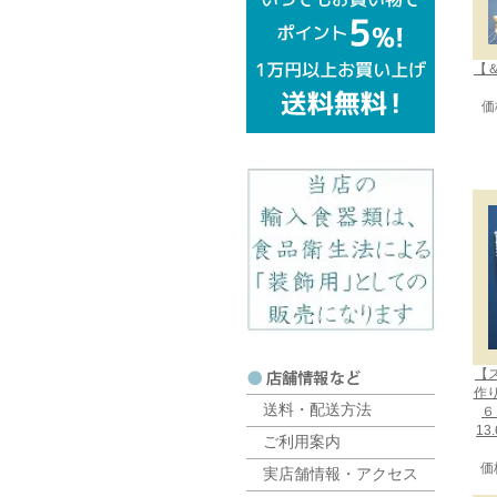
【＆
価
【
作
送料・配送方法
６
13
ご利用案内
価
実店舗情報・アクセス