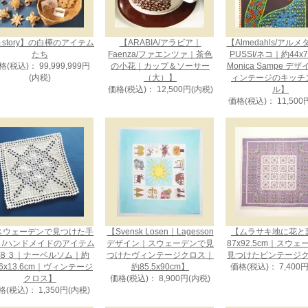
story】の白樺のアイテム
【ARABIA/アラビア｜
【Almedahls/アル
たち
Faenza/ファエンツァ｜茶色
PUSSI/ネコ｜約44x
格(税込)： 99,999,999円
の小花｜カップ＆ソーサー
Monica Sampe デ
(内税)
（大）】
ィンテージのキッチ
価格(税込)： 12,500円(内税)
ル】
価格(税込)： 11,500
スウェーデンで見つけた手
【Svensk Losen｜Lagesson
【ムラサキ地に花と
り/ハンドメイドのアイテム
デザイン｜スウェーデンで見
87x92.5cm｜スウ
８３｜ナーベルソム｜約
つけたヴィンテージクロス｜
見つけたビンテージ
.6x13.6cm｜ヴィンテージ
約85.5x90cm】
価格(税込)： 7,400
クロス】
価格(税込)： 8,900円(内税)
格(税込)： 1,350円(内税)