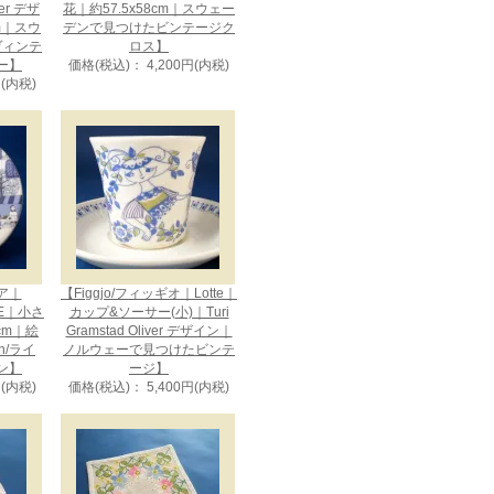
uer デザ
花｜約57.5x58cm｜スウェー
cm｜スウ
デンで見つけたビンテージク
ヴィンテ
ロス】
ー】
価格(税込)： 4,200円(内税)
円(内税)
ビア｜
【Figgjo/フィッギオ｜Lotte｜
CE｜小さ
カップ&ソーサー(小)｜Turi
cm｜絵
Gramstad Oliver デザイン｜
en/ライ
ノルウェーで見つけたビンテ
ン】
ージ】
円(内税)
価格(税込)： 5,400円(内税)