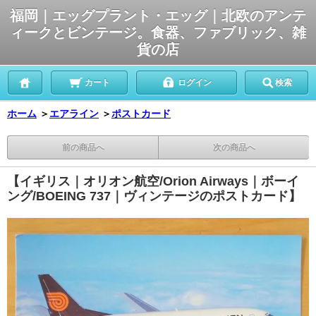
福岡｜エッグプラント・エッグ｜北欧のアンテ
ィークとビンテージ。食器、ファブリック、雑
貨の店
カート
ログイン
検索
ホーム
＞
エアライン
＞
ポストカード
前の商品へ
次の商品へ
【イギリス｜オリオン航空/Orion Airways｜ボーイ
ング/BOEING 737｜ヴィンテージのポストカード】