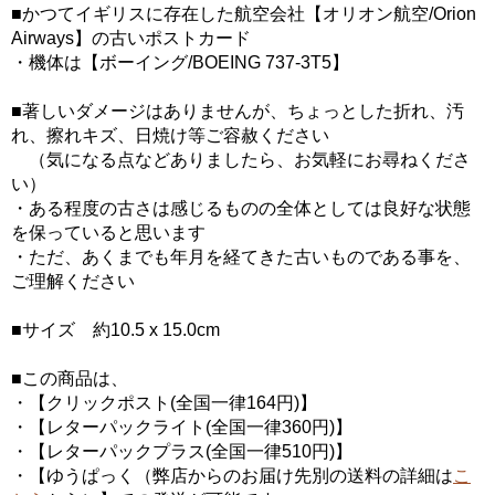
■かつてイギリスに存在した航空会社【オリオン航空/Orion
Airways】の古いポストカード
・機体は【ボーイング/BOEING 737-3T5】
■著しいダメージはありませんが、ちょっとした折れ、汚
れ、擦れキズ、日焼け等ご容赦ください
（気になる点などありましたら、お気軽にお尋ねくださ
い）
・ある程度の古さは感じるものの全体としては良好な状態
を保っていると思います
・ただ、あくまでも年月を経てきた古いものである事を、
ご理解ください
■サイズ 約10.5 x 15.0cm
■この商品は、
・【クリックポスト(全国一律164円)】
・【レターパックライト(全国一律360円)】
・【レターパックプラス(全国一律510円)】
・【ゆうぱっく（弊店からのお届け先別の送料の詳細は
こ