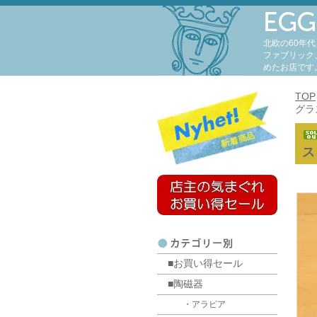
北欧の60年
ファブリック
めたお店です
TOP
グラス
ス
■お買い得セール
■陶磁器
・アラビア