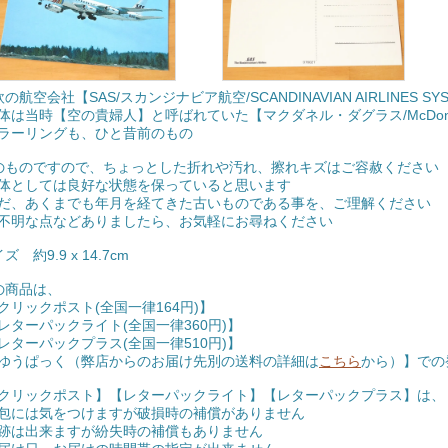
欧の航空会社【SAS/スカンジナビア航空/SCANDINAVIAN AIRLINES
体は当時【空の貴婦人】と呼ばれていた【マクダネル・ダグラス/McDonnell D
ラーリングも、ひと昔前のもの
のものですので、ちょっとした折れや汚れ、擦れキズはご容赦ください
体としては良好な状態を保っていると思います
だ、あくまでも年月を経てきた古いものである事を、ご理解ください
不明な点などありましたら、お気軽にお尋ねください
ズ 約9.9 x 14.7cm
の商品は、
クリックポスト(全国一律164円)】
レターパックライト(全国一律360円)】
レターパックプラス(全国一律510円)】
ゆうぱっく（弊店からのお届け先別の送料の詳細は
こちら
から）】での
クリックポスト】【レターパックライト】【レターパックプラス】は、
包には気をつけますが破損時の補償がありません
跡は出来ますが紛失時の補償もありません