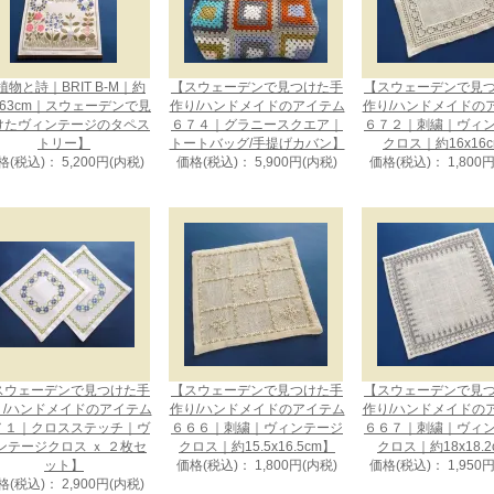
植物と詩｜BRIT B-M｜約
【スウェーデンで見つけた手
【スウェーデンで見
x63cm｜スウェーデンで見
作り/ハンドメイドのアイテム
作り/ハンドメイドの
けたヴィンテージのタペス
６７４｜グラニースクエア｜
６７２｜刺繍｜ヴィ
トリー】
トートバッグ/手提げカバン】
クロス｜約16x16
格(税込)： 5,200円(内税)
価格(税込)： 5,900円(内税)
価格(税込)： 1,800
スウェーデンで見つけた手
【スウェーデンで見つけた手
【スウェーデンで見
り/ハンドメイドのアイテム
作り/ハンドメイドのアイテム
作り/ハンドメイドの
７１｜クロスステッチ｜ヴ
６６６｜刺繍｜ヴィンテージ
６６７｜刺繍｜ヴィ
ンテージクロス ｘ ２枚セ
クロス｜約15.5x16.5cm】
クロス｜約18x18.2
ット】
価格(税込)： 1,800円(内税)
価格(税込)： 1,950
格(税込)： 2,900円(内税)