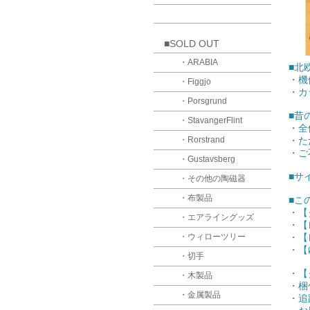
■SOLD OUT
・ARABIA
■北
・機
・Figgjo
・カ
・Porsgrund
■昔
・StavangerFlint
・全
・Rorstrand
・た
・ご
・Gustavsberg
■サイ
・その他の陶磁器
・布製品
■こ
・【
・エアライングッズ
・【
・ウィローツリー
・【
・【
・切手
・【
・木製品
・梱
・金属製品
・追