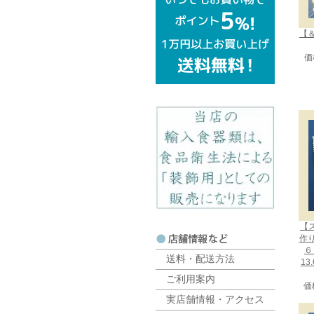
【＆
価
【
作
６
送料・配送方法
13
ご利用案内
価
実店舗情報・アクセス