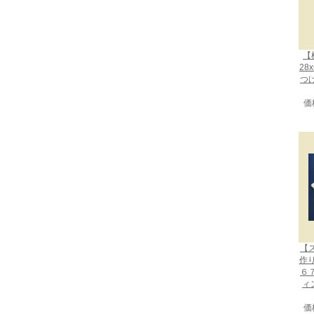
【
28
つ
価
【
作
６
ィ
価