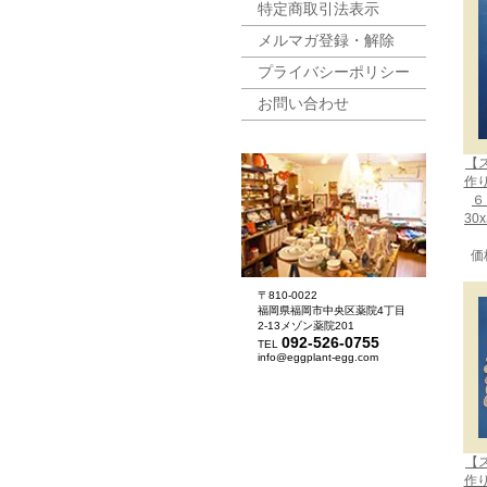
特定商取引法表示
メルマガ登録・解除
プライバシーポリシー
お問い合わせ
【
作
６
30
価
〒810-0022
福岡県福岡市中央区薬院4丁目
2-13メゾン薬院201
092-526-0755
TEL
info@eggplant-egg.com
【
作