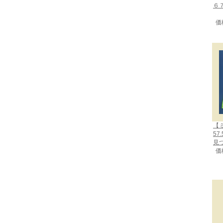
６
価
【
57
見
価