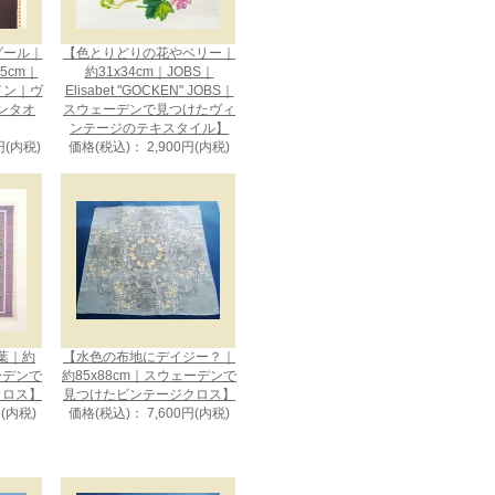
メダール｜
【色とりどりの花やベリー｜
75cm｜
約31x34cm｜JOBS｜
ザイン｜ヴ
Elisabet "GOCKEN" JOBS｜
ンタオ
スウェーデンで見つけたヴィ
ンテージのテキスタイル】
円(内税)
価格(税込)： 2,900円(内税)
葉｜約
【水色の布地にデイジー？｜
ェーデンで
約85x88cm｜スウェーデンで
クロス】
見つけたビンテージクロス】
円(内税)
価格(税込)： 7,600円(内税)