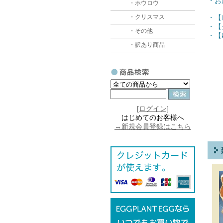
・お
・ホウロウ
・クリスマス
・【
・【
・その他
・【
・訳あり商品
[ログイン]
はじめてのお客様へ
→新規会員登録はこちら