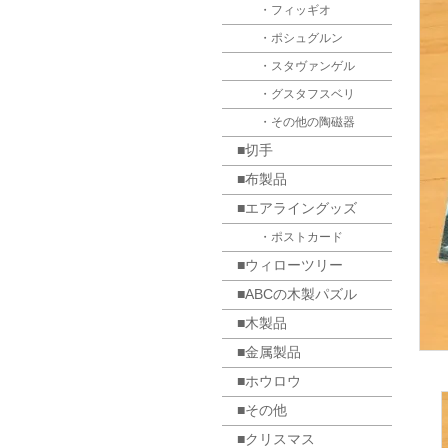
・フィッギオ
・ポシュグルン
・スタヴァンゲル
・グスタフスベリ
・その他の陶磁器
■切手
■布製品
■エアライングッズ
・ポストカード
■ウィローツリー
■ABCの木製パズル
■木製品
■金属製品
■ホウロウ
■その他
■クリスマス