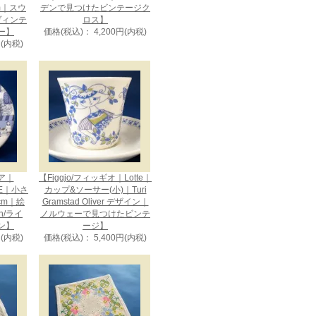
cm｜スウ
デンで見つけたビンテージク
ヴィンテ
ロス】
ー】
価格(税込)： 4,200円(内税)
円(内税)
ビア｜
【Figgjo/フィッギオ｜Lotte｜
CE｜小さ
カップ&ソーサー(小)｜Turi
cm｜絵
Gramstad Oliver デザイン｜
en/ライ
ノルウェーで見つけたビンテ
ン】
ージ】
円(内税)
価格(税込)： 5,400円(内税)