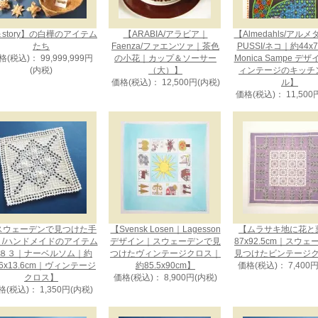
story】の白樺のアイテム
【ARABIA/アラビア｜
【Almedahls/アル
たち
Faenza/ファエンツァ｜茶色
PUSSI/ネコ｜約44x
格(税込)： 99,999,999円
の小花｜カップ＆ソーサー
Monica Sampe デ
(内税)
（大）】
ィンテージのキッチ
価格(税込)： 12,500円(内税)
ル】
価格(税込)： 11,500
スウェーデンで見つけた手
【Svensk Losen｜Lagesson
【ムラサキ地に花と
り/ハンドメイドのアイテム
デザイン｜スウェーデンで見
87x92.5cm｜スウ
８３｜ナーベルソム｜約
つけたヴィンテージクロス｜
見つけたビンテージ
.6x13.6cm｜ヴィンテージ
約85.5x90cm】
価格(税込)： 7,400
クロス】
価格(税込)： 8,900円(内税)
格(税込)： 1,350円(内税)