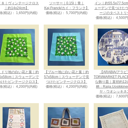
７８｜ヴィンテージクロス
ソーサー｜0.15l｜青｜
イン｜約55.5x77.5
｜約14x24cm】
Kaj.Franck/カイ・フランク】
ェーデンで見つけた
格(税込)： 1,650円(内税)
価格(税込)： 5,700円(内税)
ージのタペストリ
価格(税込)： 4,500
ミドリ地の白い花と葉｜約
【ブルー地に白い花と葉｜約
【ARABIA/アラ
.5x58cm｜スウェーデンで
57x58cm｜スウェーデンで見
TORI/MARKET PLA
つけたビンテージクロス】
つけたビンテージクロス】
な飾り皿｜直径約12
格(税込)： 4,200円(内税)
価格(税込)： 4,200円(内税)
柄：Raija.Uosikkin
ヤ・ウオシッキネ
価格(税込)： 7,600