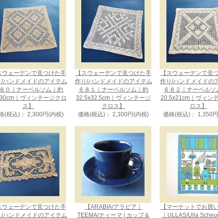
スウェーデンで見つけた手
【スウェーデンで見つけた手
【スウェーデンで見
り/ハンドメイドのアイテム
作り/ハンドメイドのアイテム
作り/ハンドメイドの
８０｜ナーベルソム｜約
６８１｜ナーベルソム｜約
６８２｜ナーベルソ
x30cm｜ヴィンテージクロ
32.5x32.5cm｜ヴィンテージ
20.5x21cm｜ヴィ
ス】
クロス】
ロス】
格(税込)： 2,300円(内税)
価格(税込)： 2,300円(内税)
価格(税込)： 1,350
スウェーデンで見つけた手
【ARABIA/アラビア｜
【マーケットでお買
り/ハンドメイドのアイテム
TEEMA/ティーマ | カップ＆
｜ULLAS/Ulla Sche