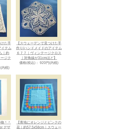
つけた手
【スウェーデンで見つけた手
アイテム
作り/ハンドメイドのアイテム
ム｜約
６７７｜ヴィンテージクロス
ンテージク
｜対角線が31cmほど】
価格(税込)： 920円(内税)
円(内税)
い物＾＾
【青地にオレンジとピンクの
uer デザ
花｜約57.5x58cm｜スウェー