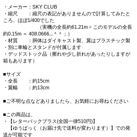
・メーカー：SKY CLUB
・縮尺 ：縮尺の表記がありませんので計算してみたと
ころ、ほぼ1/400でした
（実機の全長約61.21m ÷ このモデルの全長
約0.15m ＝ 408.0666...＾＾；）
・材質 ：胴体はダイキャスト製、翼はプラスチック製
・別に車輪とスタンドが付属します
・デッドストック品（擦れや少し折れがあったりしますが
箱もあります）
■サイズ
・全長 ：約15cm
・翼幅 ：約13cm
■ご不明な点などありましたら、お気軽にお尋ねください
■この商品は、
・【レターパックプラス(全国一律510円)】
【ゆうぱっく（お届け先で送料が変わります）】での発
送が可能です