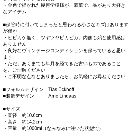
・金色で描かれた幾何学模様が、豪華で、品があり大好き
なアイテム
■保管時に付いてしまったと思われる小さなキズはあります
が僅か
・ヒビカケ無く、ツヤツヤピカピカ。内側も殆ど使用感は
ありません
・良好なヴィンテージコンディションを保っていると思い
ます
・ただ、あくまでも年月を経てきた古いものであること
を、ご理解ください
・ご不明な点などありましたら、お気軽にお尋ねください
■フォルムデザイン：Tias Eckhoff
■装飾デザイン ：Arne Lindaas
■サイズ
・直径 約10.6cm
・高さ 約14.2cm
・容量 約1000ml（なみなみに注いだ状態で）